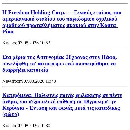
Η Freedom Holding Corp. — Γενικός εταίρος του
αμερικανικού σταδίου του παγκόσμιου σχολικού
ομαδικού πρωταθλήματος σκακιού στην Κόστα-
Ρίκα
Κύπρος
|
07.08.2026 10:52
Στα χέρια της Αστυνομίας 28χρονος στην Πάφο,
συνελήφθη επ' αυτοφώρω ενώ αποπειράθηκε να
διαρρήξει κατοικία
Newsroom
|
07.08.2026 10:43
Κατεχόμενα: Πολυετείς ποινές φυλάκισης σε πέντε
άνδρες για σεξουαλική επίθεση σε 18χρονη στην
Κερύνεια - Ένταση και φωνές μετά τις καταδίκες
(φώτο)
Κύπρος
|
07.08.2026 10:30