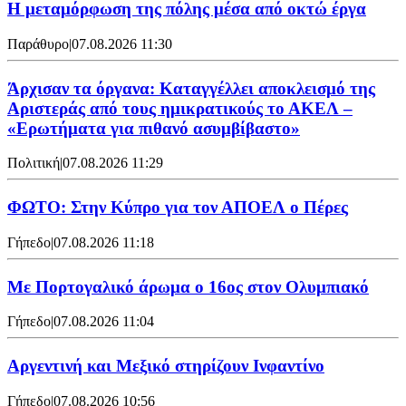
Η μεταμόρφωση της πόλης μέσα από οκτώ έργα
Παράθυρο
|
07.08.2026 11:30
Άρχισαν τα όργανα: Καταγγέλλει αποκλεισμό της
Αριστεράς από τους ημικρατικούς το ΑΚΕΛ –
«Ερωτήματα για πιθανό ασυμβίβαστο»
Πολιτική
|
07.08.2026 11:29
ΦΩΤΟ: Στην Κύπρο για τον ΑΠΟΕΛ ο Πέρες
Γήπεδο
|
07.08.2026 11:18
Με Πορτογαλικό άρωμα ο 16ος στον Ολυμπιακό
Γήπεδο
|
07.08.2026 11:04
Αργεντινή και Μεξικό στηρίζουν Ινφαντίνο
Γήπεδο
|
07.08.2026 10:56