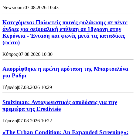
Newsroom
|
07.08.2026 10:43
Κατεχόμενα: Πολυετείς ποινές φυλάκισης σε πέντε
άνδρες για σεξουαλική επίθεση σε 18χρονη στην
Κερύνεια - Ένταση και φωνές μετά τις καταδίκες
(φώτο)
Κύπρος
|
07.08.2026 10:30
Απορρίφθηκε η πρώτη πρόταση της Μπαρτσελόνα
για Ρόδρι
Γήπεδο
|
07.08.2026 10:29
Stoiximan: Ανταγωνιστικές αποδόσεις για την
πρεμιέρα της Eredivisie
Γήπεδο
|
07.08.2026 10:22
«The Urban Condition: An Expanded Screening»: