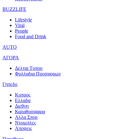
BUZZLIFE
Lifestyle
Viral
People
Food and Drink
AUTO
ΑΓΟΡΑ
Δελτια Τυπου
Φυλλαδια Προσφορων
Γηπεδο
Κυπρος
Ελλαδα
Διεθνη
Καλαθοσφαιρα
Αλλα Σπορ
Ντριμπλες
Αποψεις
Παραθυρο