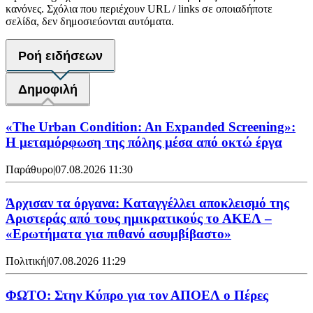
κανόνες. Σχόλια που περιέχουν URL / links σε οποιαδήποτε
σελίδα, δεν δημοσιεύονται αυτόματα.
Ροή ειδήσεων
Δημοφιλή
«The Urban Condition: An Expanded Screening»:
Η μεταμόρφωση της πόλης μέσα από οκτώ έργα
Παράθυρο
|
07.08.2026 11:30
Άρχισαν τα όργανα: Καταγγέλλει αποκλεισμό της
Αριστεράς από τους ημικρατικούς το ΑΚΕΛ –
«Ερωτήματα για πιθανό ασυμβίβαστο»
Πολιτική
|
07.08.2026 11:29
ΦΩΤΟ: Στην Κύπρο για τον ΑΠΟΕΛ ο Πέρες