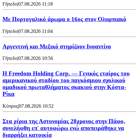
Γήπεδο
|
07.08.2026 11:18
Με Πορτογαλικό άρωμα ο 16ος στον Ολυμπιακό
Γήπεδο
|
07.08.2026 11:04
Αργεντινή και Μεξικό στηρίζουν Ινφαντίνο
Γήπεδο
|
07.08.2026 10:56
Η Freedom Holding Corp. — Γενικός εταίρος του
αμερικανικού σταδίου του παγκόσμιου σχολικού
ομαδικού πρωταθλήματος σκακιού στην Κόστα-
Ρίκα
Κύπρος
|
07.08.2026 10:52
Στα χέρια της Αστυνομίας 28χρονος στην Πάφο,
συνελήφθη επ' αυτοφώρω ενώ αποπειράθηκε να
διαρρήξει κατοικία