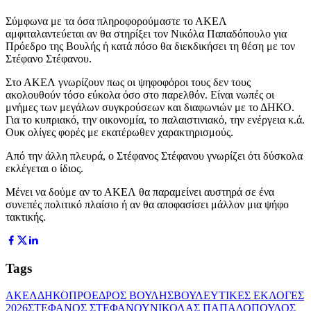
Σύμφωνα με τα όσα πληροφορούμαστε το ΑΚΕΛ
αμφιταλαντεύεται αν θα στηρίξει τον Νικόλα Παπαδόπουλο για
Πρόεδρο της Βουλής ή κατά πόσο θα διεκδικήσει τη θέση με τον
Στέφανο Στέφανου.
Στο ΑΚΕΛ γνωρίζουν πως οι ψηφοφόροι τους δεν τους
ακολουθούν τόσο εύκολα όσο στο παρελθόν. Είναι νωπές οι
μνήμες των μεγάλων συγκρούσεων και διαφωνιών με το ΔΗΚΟ.
Για το κυπριακό, την οικονομία, το παλαιστινιακό, την ενέργεια κ.ά.
Ουκ ολίγες φορές με εκατέρωθεν χαρακτηρισμούς.
Από την άλλη πλευρά, ο Στέφανος Στέφανου γνωρίζει ότι δύσκολα
εκλέγεται ο ίδιος.
Μένει να δούμε αν το ΑΚΕΛ θα παραμείνει αυστηρά σε ένα
συνεπές πολιτικό πλαίσιο ή αν θα αποφασίσει μάλλον μια ψήφο
τακτικής.
Tags
ΑΚΕΛ
ΔΗΚΟ
ΠΡΟΕΔΡΟΣ ΒΟΥΛΗΣ
ΒΟΥΛΕΥΤΙΚΕΣ ΕΚΛΟΓΕΣ
2026
ΣΤΕΦΑΝΟΣ ΣΤΕΦΑΝΟΥ
ΝΙΚΟΛΑΣ ΠΑΠΑΔΟΠΟΥΛΟΣ