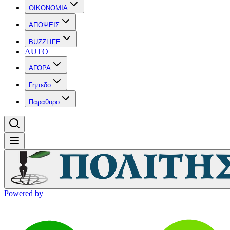
OIKONOMIA
ΑΠΟΨΕΙΣ
BUZZLIFE
AUTO
ΑΓΟΡΑ
Γηπεδο
Παραθυρο
Powered by