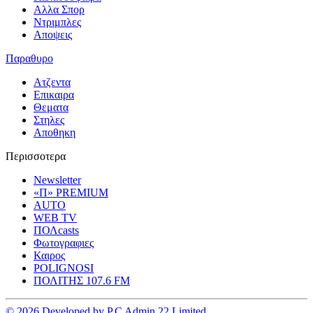
Αλλα Σπορ
Ντριμπλες
Αποψεις
Παραθυρο
Ατζεντα
Επικαιρα
Θεματα
Στηλες
Αποθηκη
Περισσοτερα
Newsletter
«Π» PREMIUM
AUTO
WEB TV
ΠΟΛcasts
Φωτογραφιες
Καιρος
POLIGNOSI
ΠΟΛΙΤΗΣ 107.6 FM
© 2026 Developed by P.C Admin 22 Limited