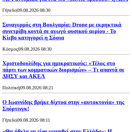
Γήπεδο
|
09.08.2026 08:30
Συναγερμός στη Βουλγαρία: Drone με εκρηκτικά
συνετρίβη κοντά σε αγωγό φυσικού αερίου - Το
Κίεβο κατηγορεί η Σόφια
Κόσμος
|
09.08.2026 08:30
Χριστοδουλίδης για ημικρατικούς: «Τέλος στο
πάρτι των κομματικών διορισμών» – Τι απαντά σε
ΔΗΣΥ και ΑΚΕΛ
Πολιτική
|
09.08.2026 08:21
Ο Ιωαννίδης βρήκε δίχτυα στην «αυτοκτονία» της
Σπόρτινγκ!
Γήπεδο
|
09.08.2026 08:11
«Θα ήθελα να είχα γεννηθεί στην Ελλάδα»: Η