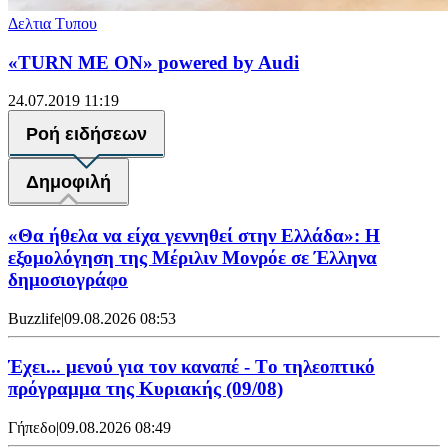
Δελτια Τυπου
«TURN ME ON» powered by Audi
24.07.2019 11:19
Ροή ειδήσεων
Δημοφιλή
«Θα ήθελα να είχα γεννηθεί στην Ελλάδα»: Η
εξομολόγηση της Μέριλιν Μονρόε σε Έλληνα
δημοσιογράφο
Buzzlife
|
09.08.2026 08:53
Έχει... μενού για τον καναπέ - Tο τηλεοπτικό
πρόγραμμα της Κυριακής (09/08)
Γήπεδο
|
09.08.2026 08:49