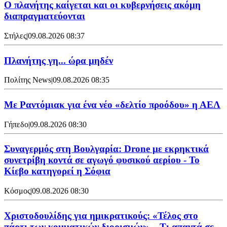
Ο πλανήτης καίγεται και οι κυβερνήσεις ακόμη
διαπραγματεύονται
Στήλες
|
09.08.2026 08:37
Πλανήτης γη... ώρα μηδέν
Πολίτης News
|
09.08.2026 08:35
Με Ραντόμιακ για ένα νέο «δελτίο προόδου» η ΑΕΛ
Γήπεδο
|
09.08.2026 08:30
Συναγερμός στη Βουλγαρία: Drone με εκρηκτικά
συνετρίβη κοντά σε αγωγό φυσικού αερίου - Το
Κίεβο κατηγορεί η Σόφια
Κόσμος
|
09.08.2026 08:30
Χριστοδουλίδης για ημικρατικούς: «Τέλος στο
πάρτι των κομματικών διορισμών» – Τι απαντά σε