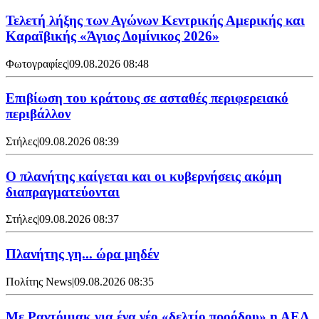
Τελετή λήξης των Αγώνων Κεντρικής Αμερικής και
Καραϊβικής «Άγιος Δομίνικος 2026»
Φωτογραφίες
|
09.08.2026 08:48
Επιβίωση του κράτους σε ασταθές περιφερειακό
περιβάλλον
Στήλες
|
09.08.2026 08:39
Ο πλανήτης καίγεται και οι κυβερνήσεις ακόμη
διαπραγματεύονται
Στήλες
|
09.08.2026 08:37
Πλανήτης γη... ώρα μηδέν
Πολίτης News
|
09.08.2026 08:35
Με Ραντόμιακ για ένα νέο «δελτίο προόδου» η ΑΕΛ