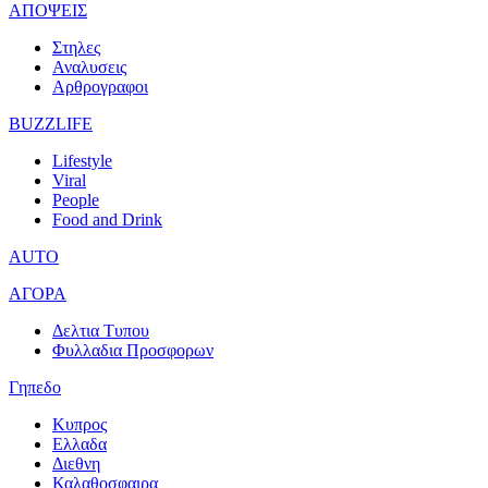
ΑΠΟΨΕΙΣ
Στηλες
Αναλυσεις
Αρθρογραφοι
BUZZLIFE
Lifestyle
Viral
People
Food and Drink
AUTO
ΑΓΟΡΑ
Δελτια Τυπου
Φυλλαδια Προσφορων
Γηπεδο
Κυπρος
Ελλαδα
Διεθνη
Καλαθοσφαιρα