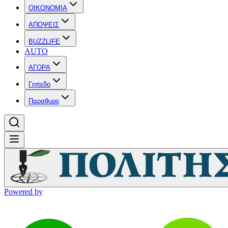
OIKONOMIA
ΑΠΟΨΕΙΣ
BUZZLIFE
AUTO
ΑΓΟΡΑ
Γηπεδο
Παραθυρο
Powered by