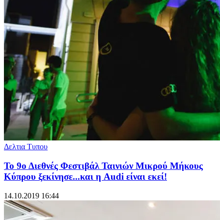
Δελτια Τυπου
Το 9ο Διεθνές Φεστιβάλ Ταινιών Μικρού Μήκους
Κύπρου ξεκίνησε...και η Audi είναι εκεί!
14.10.2019 16:44