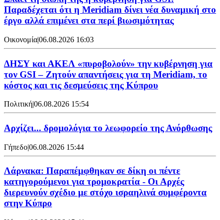
Παραδέχεται ότι η Meridiam δίνει νέα δυναμική στο
έργο αλλά επιμένει στα περί βιωσιμότητας
Οικονομία
|
06.08.2026 16:03
ΔΗΣΥ και ΑΚΕΛ «πυροβολούν» την κυβέρνηση για
τον GSI – Ζητούν απαντήσεις για τη Meridiam, το
κόστος και τις δεσμεύσεις της Κύπρου
Πολιτική
|
06.08.2026 15:54
Αρχίζει... δρομολόγια το λεωφορείο της Ανόρθωσης
Γήπεδο
|
06.08.2026 15:44
Λάρνακα: Παραπέμφθηκαν σε δίκη οι πέντε
κατηγορούμενοι για τρομοκρατία - Οι Αρχές
διερευνούν σχέδιο με στόχο ισραηλινά συμφέροντα
στην Κύπρο