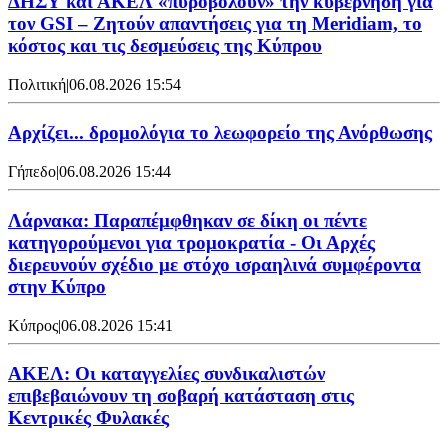
ΔΗΣΥ και ΑΚΕΛ «πυροβολούν» την κυβέρνηση για
τον GSI – Ζητούν απαντήσεις για τη Meridiam, το
κόστος και τις δεσμεύσεις της Κύπρου
Πολιτική
|
06.08.2026 15:54
Αρχίζει... δρομολόγια το λεωφορείο της Ανόρθωσης
Γήπεδο
|
06.08.2026 15:44
Λάρνακα: Παραπέμφθηκαν σε δίκη οι πέντε
κατηγορούμενοι για τρομοκρατία - Οι Αρχές
διερευνούν σχέδιο με στόχο ισραηλινά συμφέροντα
στην Κύπρο
Κύπρος
|
06.08.2026 15:41
ΑΚΕΛ: Οι καταγγελίες συνδικαλιστών
επιβεβαιώνουν τη σοβαρή κατάσταση στις
Κεντρικές Φυλακές