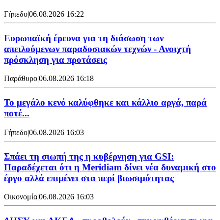
Γήπεδο
|
06.08.2026 16:22
Ευρωπαϊκή έρευνα για τη διάσωση των
απειλούμενων παραδοσιακών τεχνών - Ανοιχτή
πρόσκληση για προτάσεις
Παράθυρο
|
06.08.2026 16:18
Το μεγάλο κενό καλύφθηκε και κάλλιο αργά, παρά
ποτέ...
Γήπεδο
|
06.08.2026 16:03
Σπάει τη σιωπή της η κυβέρνηση για GSI:
Παραδέχεται ότι η Meridiam δίνει νέα δυναμική στο
έργο αλλά επιμένει στα περί βιωσιμότητας
Οικονομία
|
06.08.2026 16:03