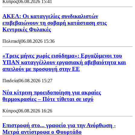
Κύπρος
|
06.08.2026 15:41
ΑΚΕΛ: Οι καταγγελίες συνδικαλιστών
επιβεβαιώνουν τη σοβαρή κατάσταση στις
Κεντρικές Φυλακές
Πολιτική
|
06.08.2026 15:36
«Τρεις μήνες χωρίς εισόδημα»: Εργαζόμενοι του
ΥΠΑΝ καταγγέλλουν εργασιακή αβεβαιότητα και
απειλούν με προσφυγή στην ΕΕ
Παιδεία
|
06.08.2026 15:27
Νέα κίτρινη προειδοποίηση για ακραίες
θερμοκρασίες – Πότε τίθεται σε ισχύ
Κύπρος
|
06.08.2026 16:26
Επιστροφή στο... γραφείο για την Ανόρθωση -
Μετρά αντίστροφα ο Φουρτάδο