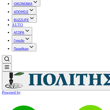
OIKONOMIA
ΑΠΟΨΕΙΣ
BUZZLIFE
AUTO
ΑΓΟΡΑ
Γηπεδο
Παραθυρο
Powered by