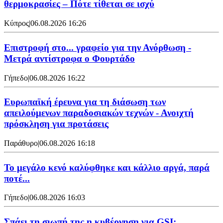
θερμοκρασίες – Πότε τίθεται σε ισχύ
Κύπρος
|
06.08.2026 16:26
Επιστροφή στο... γραφείο για την Ανόρθωση -
Μετρά αντίστροφα ο Φουρτάδο
Γήπεδο
|
06.08.2026 16:22
Ευρωπαϊκή έρευνα για τη διάσωση των
απειλούμενων παραδοσιακών τεχνών - Ανοιχτή
πρόσκληση για προτάσεις
Παράθυρο
|
06.08.2026 16:18
Το μεγάλο κενό καλύφθηκε και κάλλιο αργά, παρά
ποτέ...
Γήπεδο
|
06.08.2026 16:03
Σπάει τη σιωπή της η κυβέρνηση για GSI: