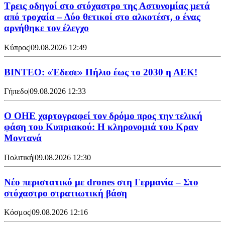
Τρεις οδηγοί στο στόχαστρο της Αστυνομίας μετά
από τροχαία – Δύο θετικοί στο αλκοτέστ, ο ένας
αρνήθηκε τον έλεγχο
Κύπρος
|
09.08.2026 12:49
ΒΙΝΤΕΟ: «Έδεσε» Πήλιο έως το 2030 η ΑΕΚ!
Γήπεδο
|
09.08.2026 12:33
Ο ΟΗΕ χαρτογραφεί τον δρόμο προς την τελική
φάση του Κυπριακού: Η κληρονομιά του Κραν
Μοντανά
Πολιτική
|
09.08.2026 12:30
Νέο περιστατικό με drones στη Γερμανία – Στο
στόχαστρο στρατιωτική βάση
Κόσμος
|
09.08.2026 12:16