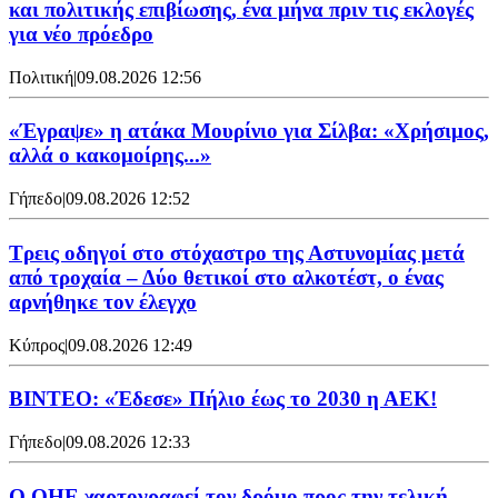
και πολιτικής επιβίωσης, ένα μήνα πριν τις εκλογές
για νέο πρόεδρο
Πολιτική
|
09.08.2026 12:56
«Έγραψε» η ατάκα Μουρίνιο για Σίλβα: «Χρήσιμος,
αλλά ο κακομοίρης...»
Γήπεδο
|
09.08.2026 12:52
Τρεις οδηγοί στο στόχαστρο της Αστυνομίας μετά
από τροχαία – Δύο θετικοί στο αλκοτέστ, ο ένας
αρνήθηκε τον έλεγχο
Κύπρος
|
09.08.2026 12:49
ΒΙΝΤΕΟ: «Έδεσε» Πήλιο έως το 2030 η ΑΕΚ!
Γήπεδο
|
09.08.2026 12:33
Ο ΟΗΕ χαρτογραφεί τον δρόμο προς την τελική