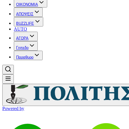
OIKONOMIA
ΑΠΟΨΕΙΣ
BUZZLIFE
AUTO
ΑΓΟΡΑ
Γηπεδο
Παραθυρο
Powered by