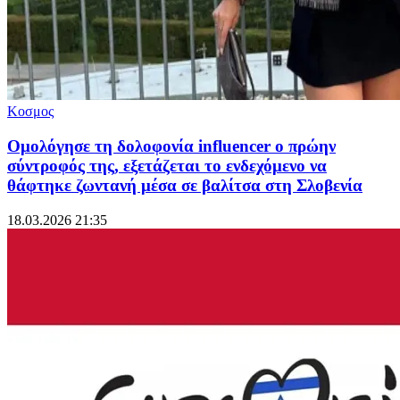
Κοσμος
Ομολόγησε τη δολοφονία influencer o πρώην
σύντροφός της, εξετάζεται το ενδεχόμενο να
θάφτηκε ζωντανή μέσα σε βαλίτσα στη Σλοβενία
18.03.2026 21:35