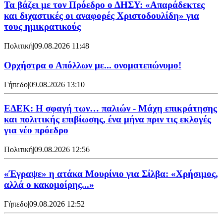
Τα βάζει με τον Πρόεδρο ο ΔΗΣΥ: «Απαράδεκτες
και διχαστικές οι αναφορές Χριστοδουλίδη» για
τους ημικρατικούς
Πολιτική
|
09.08.2026 11:48
Ορχήστρα o Aπόλλων με... ονοματεπώνυμο!
Γήπεδο
|
09.08.2026 13:10
ΕΔΕΚ: Η σφαγή των… παλιών - Μάχη επικράτησης
και πολιτικής επιβίωσης, ένα μήνα πριν τις εκλογές
για νέο πρόεδρο
Πολιτική
|
09.08.2026 12:56
«Έγραψε» η ατάκα Μουρίνιο για Σίλβα: «Χρήσιμος,
αλλά ο κακομοίρης...»
Γήπεδο
|
09.08.2026 12:52