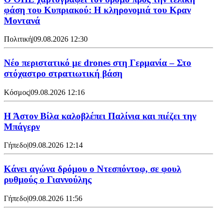
φάση του Κυπριακού: Η κληρονομιά του Κραν
Μοντανά
Πολιτική
|
09.08.2026 12:30
Νέο περιστατικό με drones στη Γερμανία – Στο
στόχαστρο στρατιωτική βάση
Κόσμος
|
09.08.2026 12:16
Η Άστον Βίλα καλοβλέπει Παλίνια και πιέζει την
Μπάγερν
Γήπεδο
|
09.08.2026 12:14
Kάνει αγώνα δρόμου ο Ντεσπόντοφ, σε φουλ
ρυθμούς ο Γιαννούλης
Γήπεδο
|
09.08.2026 11:56