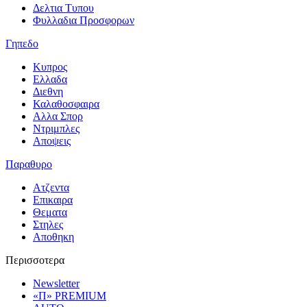
Δελτια Τυπου
Φυλλαδια Προσφορων
Γηπεδο
Κυπρος
Ελλαδα
Διεθνη
Καλαθοσφαιρα
Αλλα Σπορ
Ντριμπλες
Αποψεις
Παραθυρο
Ατζεντα
Επικαιρα
Θεματα
Στηλες
Αποθηκη
Περισσοτερα
Newsletter
«Π» PREMIUM