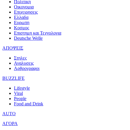
Πολιτικη
Οικονομια
Επιχειρησεις
Ελλαδα
Ευρωπη
Κοσμος
Επιστημη και Τεχνολογια
Deutsche Welle
ΑΠΟΨΕΙΣ
Στηλες
Αναλυσεις
Αρθρογραφοι
BUZZLIFE
Lifestyle
Viral
People
Food and Drink
AUTO
ΑΓΟΡΑ