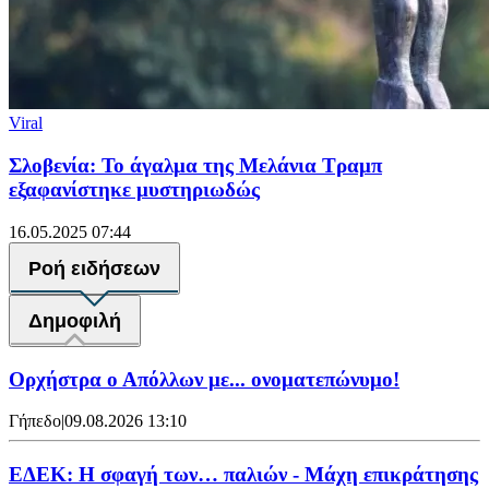
Viral
Σλοβενία: Το άγαλμα της Μελάνια Τραμπ
εξαφανίστηκε μυστηριωδώς
16.05.2025 07:44
Ροή ειδήσεων
Δημοφιλή
Ορχήστρα o Aπόλλων με... ονοματεπώνυμο!
Γήπεδο
|
09.08.2026 13:10
ΕΔΕΚ: Η σφαγή των… παλιών - Μάχη επικράτησης