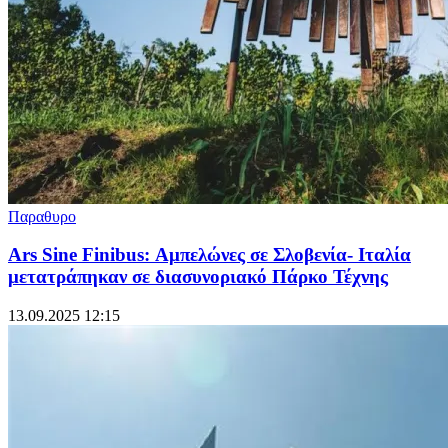
Παραθυρο
Ars Sine Finibus: Αμπελώνες σε Σλοβενία- Ιταλία
μετατράπηκαν σε διασυνοριακό Πάρκο Τέχνης
13.09.2025 12:15