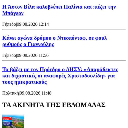
Η Άστον Βίλα καλοβλέπει Παλίνια και πιέζει την
Μπάγερν
Γήπεδο
|
09.08.2026 12:14
Kάνει αγώνα δρόμου ο Ντεσπόντοφ, σε φουλ
ρυθμούς ο Γιαννούλης
Γήπεδο
|
09.08.2026 11:56
Τα βάζει με τον Πρόεδρο ο ΔΗΣΥ: «Απαράδεκτες
και διχαστικές οι αναφορές Χριστοδουλίδη» για
τους ημικρατικούς
Πολιτική
|
09.08.2026 11:48
ΤΑ ΑΚΙΝΗΤΑ ΤΗΣ ΕΒΔΟΜΑΔΑΣ