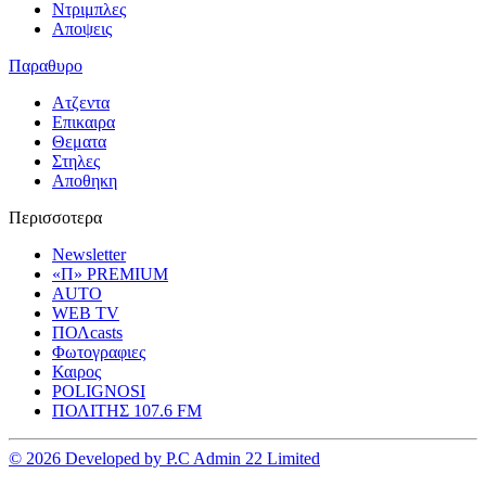
Ντριμπλες
Αποψεις
Παραθυρο
Ατζεντα
Επικαιρα
Θεματα
Στηλες
Αποθηκη
Περισσοτερα
Newsletter
«Π» PREMIUM
AUTO
WEB TV
ΠΟΛcasts
Φωτογραφιες
Καιρος
POLIGNOSI
ΠΟΛΙΤΗΣ 107.6 FM
© 2026 Developed by P.C Admin 22 Limited