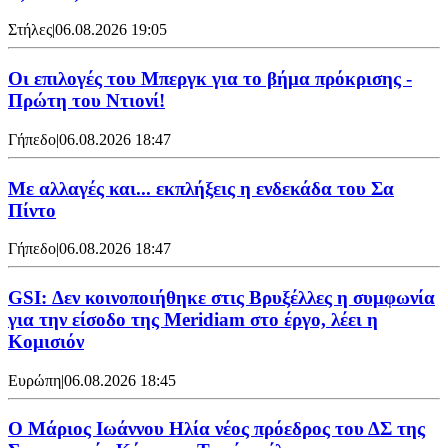
Στήλες
|
06.08.2026 19:05
Οι επιλογές του Μπεργκ για το βήμα πρόκρισης -
Πρώτη του Ντιονί!
Γήπεδο
|
06.08.2026 18:47
Με αλλαγές και... εκπλήξεις η ενδεκάδα του Σα
Πίντο
Γήπεδο
|
06.08.2026 18:47
GSI: Δεν κοινοποιήθηκε στις Βρυξέλλες η συμφωνία
για την είσοδο της Meridiam στο έργο, λέει η
Κομισιόν
Ευρώπη
|
06.08.2026 18:45
Ο Μάριος Ιωάννου Ηλία νέος πρόεδρος του ΔΣ της