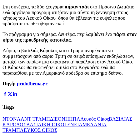
Στη συνέχεια, τα δύο ζευγάρια
πήραν τσάι
στο Πράσινο Δωμάτιο
ενώ αργότερα προγραμματιζόταν μια σύντομη ξενάγηση στους
κήπους του Λευκού Οίκου όπου θα έβλεπαν τις κυψέλες που
πρόσφατα τοποθετήθηκαν εκεί.
Το πρόγραμμα για σήμερα, Δευτέρα, περιλαμβάνει ένα
πάρτι στον
κήπο της προεδρικής κατοικίας
.
Αύριο, ο βασιλιάς Κάρολος και ο Τραμπ αναμένεται να
συμμετάσχουν από αύριο Τρίτη σε σειρά επίσημων εκδηλώσεων,
μεταξύ των οποίων μια στρατιωτική παρέλαση στον Λευκό Οίκο.
Ο Κάρολος θα εκφωνήσει ομιλία στο Κογκρέσο ενώ θα
παρακαθίσει με τον Αμερικανό πρόεδρο σε επίσημο δείπνο.
Πηγή:
protothema.gr
Tags
ΝΤΟΝΑΛΝΤ ΤΡΑΜΠ
ΔΙΕΘΝΗ
ΗΠΑ
Λευκός Οίκος
ΒΑΣΙΛΙΑΣ
ΚΑΡΟΛΟΣ
ΒΑΣΙΛΙΚΗ ΟΙΚΟΓΕΝΕΙΑ
ΜΕΛΑΝΙΑ
ΤΡΑΜΠ
ΛΕΥΚΟΣ ΟΙΚΟΣ