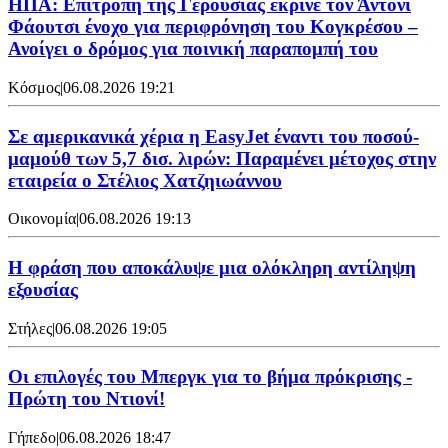
ΗΠΑ: Επιτροπή της Γερουσίας έκρινε τον Άντονι
Φάουτσι ένοχο για περιφρόνηση του Κογκρέσου –
Ανοίγει ο δρόμος για ποινική παραπομπή του
Κόσμος
|
06.08.2026 19:21
Σε αμερικανικά χέρια η EasyJet έναντι του ποσού-
μαμούθ των 5,7 δισ. λιρών: Παραμένει μέτοχος στην
εταιρεία ο Στέλιος Χατζηιωάννου
Οικονομία
|
06.08.2026 19:13
Η φράση που αποκάλυψε μια ολόκληρη αντίληψη
εξουσίας
Στήλες
|
06.08.2026 19:05
Οι επιλογές του Μπεργκ για το βήμα πρόκρισης -
Πρώτη του Ντιονί!
Γήπεδο
|
06.08.2026 18:47