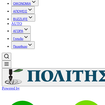
OIKONOMIA
ΑΠΟΨΕΙΣ
BUZZLIFE
AUTO
ΑΓΟΡΑ
Γηπεδο
Παραθυρο
Powered by