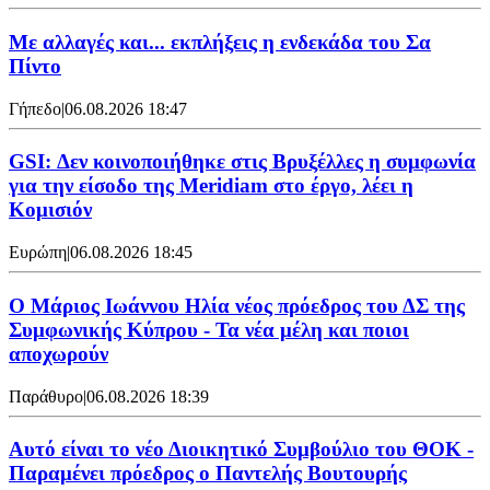
Με αλλαγές και... εκπλήξεις η ενδεκάδα του Σα
Πίντο
Γήπεδο
|
06.08.2026 18:47
GSI: Δεν κοινοποιήθηκε στις Βρυξέλλες η συμφωνία
για την είσοδο της Meridiam στο έργο, λέει η
Κομισιόν
Ευρώπη
|
06.08.2026 18:45
Ο Μάριος Ιωάννου Ηλία νέος πρόεδρος του ΔΣ της
Συμφωνικής Κύπρου - Τα νέα μέλη και ποιοι
αποχωρούν
Παράθυρο
|
06.08.2026 18:39
Αυτό είναι το νέο Διοικητικό Συμβούλιο του ΘΟΚ -
Παραμένει πρόεδρος ο Παντελής Βουτουρής