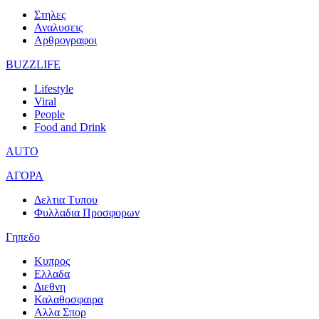
Στηλες
Αναλυσεις
Αρθρογραφοι
BUZZLIFE
Lifestyle
Viral
People
Food and Drink
AUTO
ΑΓΟΡΑ
Δελτια Τυπου
Φυλλαδια Προσφορων
Γηπεδο
Κυπρος
Ελλαδα
Διεθνη
Καλαθοσφαιρα
Αλλα Σπορ