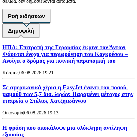
σελίδα, δεν δημοσιεύονται αυτόματα.
Ροή ειδήσεων
Δημοφιλή
ΗΠΑ: Επιτροπή της Γερουσίας έκρινε τον Άντονι
Φάουτσι ένοχο για περιφρόνηση του Κογκρέσου –
Ανοίγει ο δρόμος για ποινική παραπομπή του
Κόσμος
|
06.08.2026 19:21
Σε αμερικανικά χέρια η EasyJet έναντι του ποσού-
μαμούθ των 5,7 δισ. λιρών: Παραμένει μέτοχος στην
εταιρεία ο Στέλιος Χατζηιωάννου
Οικονομία
|
06.08.2026 19:13
Η φράση που αποκάλυψε μια ολόκληρη αντίληψη
εξουσίας