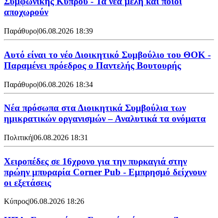
Συμφωνικής Κύπρου - Τα νέα μέλη και ποιοι
αποχωρούν
Παράθυρο
|
06.08.2026 18:39
Αυτό είναι το νέο Διοικητικό Συμβούλιο του ΘΟΚ -
Παραμένει πρόεδρος ο Παντελής Βουτουρής
Παράθυρο
|
06.08.2026 18:34
Νέα πρόσωπα στα Διοικητικά Συμβούλια των
ημικρατικών οργανισμών – Αναλυτικά τα ονόματα
Πολιτική
|
06.08.2026 18:31
Χειροπέδες σε 16χρονο για την πυρκαγιά στην
πρώην μπυραρία Corner Pub - Εμπρησμό δείχνουν
οι εξετάσεις
Κύπρος
|
06.08.2026 18:26