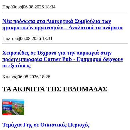
Παράθυρο
|
06.08.2026 18:34
Νέα πρόσωπα στα Διοικητικά Συμβούλια των
ημικρατικών οργανισμών – Αναλυτικά τα ονόματα
Πολιτική
|
06.08.2026 18:31
Χειροπέδες σε 16χρονο για την πυρκαγιά στην
πρώην μπυραρία Corner Pub - Εμπρησμό δείχνουν
οι εξετάσεις
Κύπρος
|
06.08.2026 18:26
ΤΑ ΑΚΙΝΗΤΑ ΤΗΣ ΕΒΔΟΜΑΔΑΣ
Τεμάχια Γης σε Οικιστικές Περιοχές