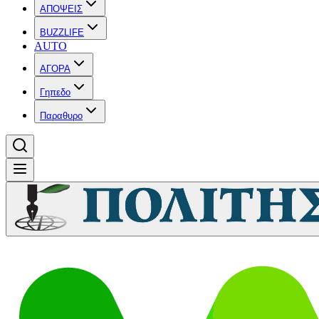
ΑΠΟΨΕΙΣ
BUZZLIFE
AUTO
ΑΓΟΡΑ
Γηπεδο
Παραθυρο