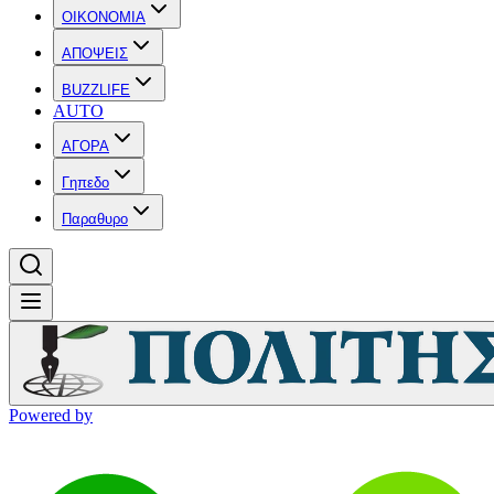
OIKONOMIA
ΑΠΟΨΕΙΣ
BUZZLIFE
AUTO
ΑΓΟΡΑ
Γηπεδο
Παραθυρο
Powered by