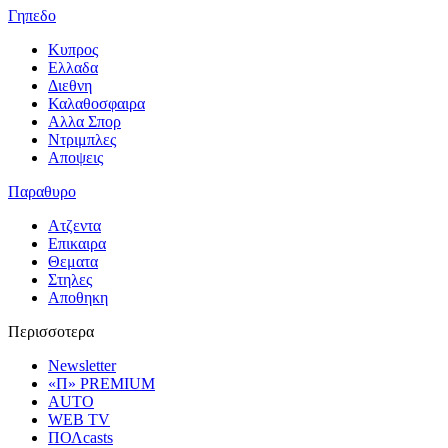
Γηπεδο
Κυπρος
Ελλαδα
Διεθνη
Καλαθοσφαιρα
Αλλα Σπορ
Ντριμπλες
Αποψεις
Παραθυρο
Ατζεντα
Επικαιρα
Θεματα
Στηλες
Αποθηκη
Περισσοτερα
Newsletter
«Π» PREMIUM
AUTO
WEB TV
ΠΟΛcasts