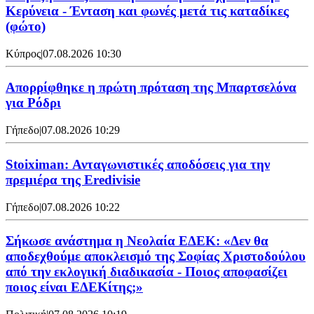
Κερύνεια - Ένταση και φωνές μετά τις καταδίκες
(φώτο)
Κύπρος
|
07.08.2026 10:30
Απορρίφθηκε η πρώτη πρόταση της Μπαρτσελόνα
για Ρόδρι
Γήπεδο
|
07.08.2026 10:29
Stoiximan: Ανταγωνιστικές αποδόσεις για την
πρεμιέρα της Eredivisie
Γήπεδο
|
07.08.2026 10:22
Σήκωσε ανάστημα η Νεολαία ΕΔΕΚ: «Δεν θα
αποδεχθούμε αποκλεισμό της Σοφίας Χριστοδούλου
από την εκλογική διαδικασία - Ποιος αποφασίζει
ποιος είναι ΕΔΕΚίτης;»