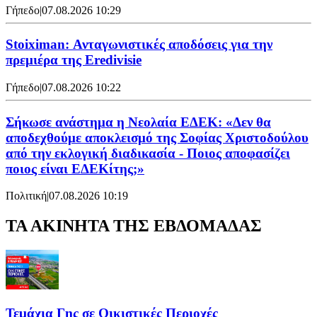
Γήπεδο
|
07.08.2026 10:29
Stoiximan: Ανταγωνιστικές αποδόσεις για την
πρεμιέρα της Eredivisie
Γήπεδο
|
07.08.2026 10:22
Σήκωσε ανάστημα η Νεολαία ΕΔΕΚ: «Δεν θα
αποδεχθούμε αποκλεισμό της Σοφίας Χριστοδούλου
από την εκλογική διαδικασία - Ποιος αποφασίζει
ποιος είναι ΕΔΕΚίτης;»
Πολιτική
|
07.08.2026 10:19
ΤΑ ΑΚΙΝΗΤΑ ΤΗΣ ΕΒΔΟΜΑΔΑΣ
Τεμάχια Γης σε Οικιστικές Περιοχές