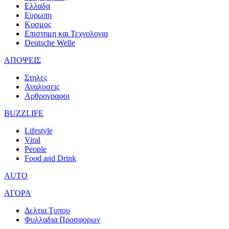
Ελλαδα
Ευρωπη
Κοσμος
Επιστημη και Τεχνολογια
Deutsche Welle
ΑΠΟΨΕΙΣ
Στηλες
Αναλυσεις
Αρθρογραφοι
BUZZLIFE
Lifestyle
Viral
People
Food and Drink
AUTO
ΑΓΟΡΑ
Δελτια Τυπου
Φυλλαδια Προσφορων