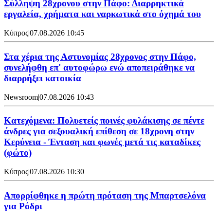
Σύλληψη 28χρονου στην Πάφο: Διαρρηκτικά
εργαλεία, χρήματα και ναρκωτικά στο όχημά του
Κύπρος
|
07.08.2026 10:45
Στα χέρια της Αστυνομίας 28χρονος στην Πάφο,
συνελήφθη επ' αυτοφώρω ενώ αποπειράθηκε να
διαρρήξει κατοικία
Newsroom
|
07.08.2026 10:43
Κατεχόμενα: Πολυετείς ποινές φυλάκισης σε πέντε
άνδρες για σεξουαλική επίθεση σε 18χρονη στην
Κερύνεια - Ένταση και φωνές μετά τις καταδίκες
(φώτο)
Κύπρος
|
07.08.2026 10:30
Απορρίφθηκε η πρώτη πρόταση της Μπαρτσελόνα
για Ρόδρι