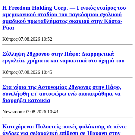
Η Freedom Holding Corp. — Γενικός εταίρος του
αμερικανικού σταδίου του παγκόσμιου σχολικού
ομαδικού πρωταθλήματος σκακιού στην Κόστα-
Ρίκα
Κύπρος
|
07.08.2026 10:52
Σύλληψη 28χρονου στην Πάφο: Διαρρηκτικά
εργαλεία, χρήματα και ναρκωτικά στο όχημά του
Κύπρος
|
07.08.2026 10:45
Στα χέρια της Αστυνομίας 28χρονος στην Πάφο,
συνελήφθη επ' αυτοφώρω ενώ αποπειράθηκε να
διαρρήξει κατοικία
Newsroom
|
07.08.2026 10:43
Κατεχόμενα: Πολυετείς ποινές φυλάκισης σε πέντε
άνδρες για σεξουαλική επίθεση σε 18χρονη στην