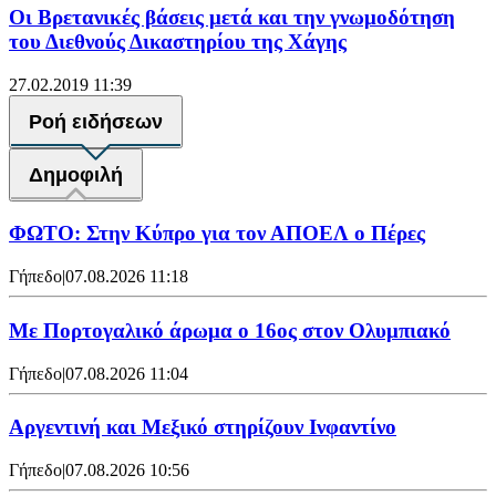
Oι Βρετανικές βάσεις μετά και την γνωμοδότηση
του Διεθνούς Δικαστηρίου της Χάγης
27.02.2019 11:39
Ροή ειδήσεων
Δημοφιλή
ΦΩΤΟ: Στην Κύπρο για τον ΑΠΟΕΛ ο Πέρες
Γήπεδο
|
07.08.2026 11:18
Με Πορτογαλικό άρωμα ο 16ος στον Ολυμπιακό
Γήπεδο
|
07.08.2026 11:04
Αργεντινή και Μεξικό στηρίζουν Ινφαντίνο
Γήπεδο
|
07.08.2026 10:56