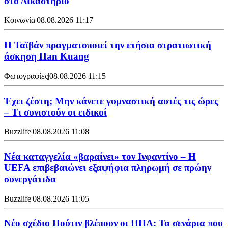
στο Δικαστήριο
Κοινωνία
|
08.08.2026 11:17
Η Ταϊβάν πραγματοποιεί την ετήσια στρατιωτική
άσκηση Han Kuang
Φωτογραφίες
|
08.08.2026 11:15
Έχει ζέστη; Μην κάνετε γυμναστική αυτές τις ώρες
– Τι συνιστούν οι ειδικοί
Buzzlife
|
08.08.2026 11:08
Νέα καταγγελία «βαραίνει» τον Ινφαντίνο – Η
UEFA επιβεβαιώνει εξαψήφια πληρωμή σε πρώην
συνεργάτιδα
Buzzlife
|
08.08.2026 11:05
Νέο σχέδιο Πούτιν βλέπουν οι ΗΠΑ: Τα σενάρια που