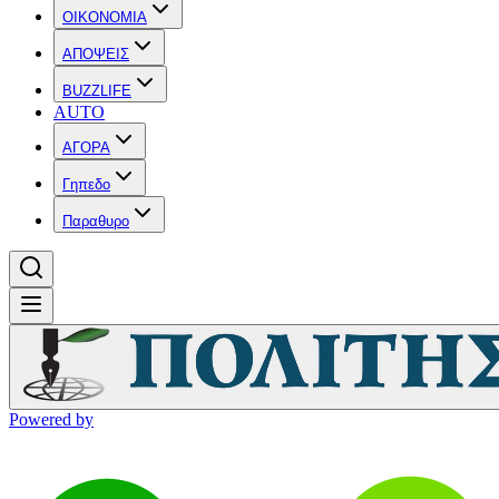
OIKONOMIA
ΑΠΟΨΕΙΣ
BUZZLIFE
AUTO
ΑΓΟΡΑ
Γηπεδο
Παραθυρο
Powered by