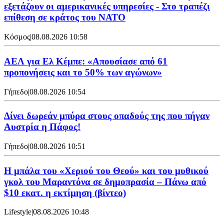
εξετάζουν οι αμερικανικές υπηρεσίες - Στο τραπέζι
επίθεση σε κράτος του ΝΑΤΟ
Κόσμος
|
08.08.2026 10:58
ΑΕΛ για Ελ Κέμπε: «Απουσίασε από 61
προπονήσεις και το 50% των αγώνων»
Γήπεδο
|
08.08.2026 10:54
Δίνει δωρεάν μπύρα στους οπαδούς της που πήγαν
Αυστρία η Πάφος!
Γήπεδο
|
08.08.2026 10:51
Η μπάλα του «Χεριού του Θεού» και του μυθικού
γκολ του Μαραντόνα σε δημοπρασία – Πάνω από
$10 εκατ. η εκτίμηση (βίντεο)
Lifestyle
|
08.08.2026 10:48