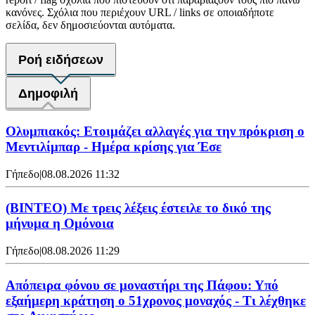
κανόνες. Σχόλια που περιέχουν URL / links σε οποιαδήποτε
σελίδα, δεν δημοσιεύονται αυτόματα.
Ροή ειδήσεων
Δημοφιλή
Ολυμπιακός: Ετοιμάζει αλλαγές για την πρόκριση ο
Μεντιλίμπαρ - Ημέρα κρίσης για Έσε
Γήπεδο
|
08.08.2026 11:32
(ΒΙΝΤΕΟ) Με τρεις λέξεις έστειλε το δικό της
μήνυμα η Ομόνοια
Γήπεδο
|
08.08.2026 11:29
Απόπειρα φόνου σε μοναστήρι της Πάφου: Υπό
εξαήμερη κράτηση ο 51χρονος μοναχός - Τι λέχθηκε