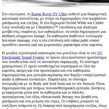
Στο εσωτερικό, το
Range Rover SV Ultra
υιοθετεί μια διαφορετική
φιλοσοφία πολυτέλειας, με στόχο να δημιουργήσει ένα περιβάλλον
χαλάρωσης και ευεξίας. Η νέα διχρωμία Orchid White και Cinder
Grey συνδυάζεται με Ultrafabrics™ επενδύσεις και ιδιαίτερα
μοτίβα στις επιφάνειες των καθισμάτων, τα οποία δημιουργούν μια
αίσθηση σύγχρονου lounge. Τα καθίσματα διαθέτουν λειτουργία
hot-stone massage, ενώ η νέα επένδυση από rattan palm veneer
προσθέτει φυσική υφή και χειροποίητο χαρακτήρα στην καμπίνα.
Η μεγάλη τεχνολογική καινοτομία του μοντέλου είναι το νέο
SV
Electrostatic Sound System
, το πρώτο ηλεκτροστατικό ηχοσύστημα
που τοποθετείται ποτέ σε αυτοκίνητο παραγωγής. Το σύστημα
χρησιμοποιεί 21 ηχεία τοποθετημένα στρατηγικά σε όλη την
καμπίνα, ακόμη και στα προσκέφαλα και στα καθίσματα,
δημιουργώντας μια εμπειρία ακρόασης που θυμίζει επαγγελματικό
studio ή αίθουσα συναυλιών. Παράλληλα, το σύστημα
συνεργάζεται με τα Body and Soul Seats και το νέο Sensory Floor,
δημιουργώντας μια πλήρως πολυαισθητηριακή εμπειρία. Δονήσεις
μεταφέρονται μέσα από τα καθίσματα και το δάπεδο,
προσφέροντας ένα είδος vibroacoustic therapy που βοηθά στη
χαλάρωση και στη μείωση του στρες. Οι επιβάτες μπορούν να
επιλέξουν ανάμεσα σε έξι διαφορετικά προγράμματα ευεξίας, όπως