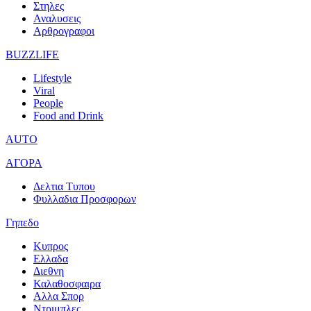
Στηλες
Αναλυσεις
Αρθρογραφοι
BUZZLIFE
Lifestyle
Viral
People
Food and Drink
AUTO
ΑΓΟΡΑ
Δελτια Τυπου
Φυλλαδια Προσφορων
Γηπεδο
Κυπρος
Ελλαδα
Διεθνη
Καλαθοσφαιρα
Αλλα Σπορ
Ντριμπλες