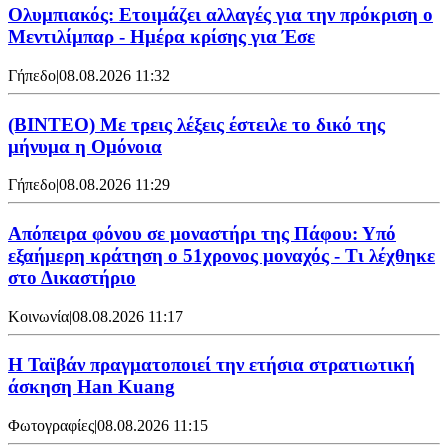
Ολυμπιακός: Ετοιμάζει αλλαγές για την πρόκριση ο
Μεντιλίμπαρ - Ημέρα κρίσης για Έσε
Γήπεδο
|
08.08.2026 11:32
(ΒΙΝΤΕΟ) Με τρεις λέξεις έστειλε το δικό της
μήνυμα η Ομόνοια
Γήπεδο
|
08.08.2026 11:29
Απόπειρα φόνου σε μοναστήρι της Πάφου: Υπό
εξαήμερη κράτηση ο 51χρονος μοναχός - Τι λέχθηκε
στο Δικαστήριο
Κοινωνία
|
08.08.2026 11:17
Η Ταϊβάν πραγματοποιεί την ετήσια στρατιωτική
άσκηση Han Kuang
Φωτογραφίες
|
08.08.2026 11:15