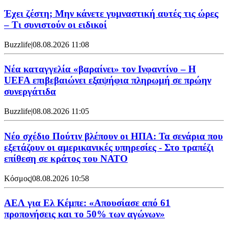
Έχει ζέστη; Μην κάνετε γυμναστική αυτές τις ώρες
– Τι συνιστούν οι ειδικοί
Buzzlife
|
08.08.2026 11:08
Νέα καταγγελία «βαραίνει» τον Ινφαντίνο – Η
UEFA επιβεβαιώνει εξαψήφια πληρωμή σε πρώην
συνεργάτιδα
Buzzlife
|
08.08.2026 11:05
Νέο σχέδιο Πούτιν βλέπουν οι ΗΠΑ: Τα σενάρια που
εξετάζουν οι αμερικανικές υπηρεσίες - Στο τραπέζι
επίθεση σε κράτος του ΝΑΤΟ
Κόσμος
|
08.08.2026 10:58
ΑΕΛ για Ελ Κέμπε: «Απουσίασε από 61
προπονήσεις και το 50% των αγώνων»