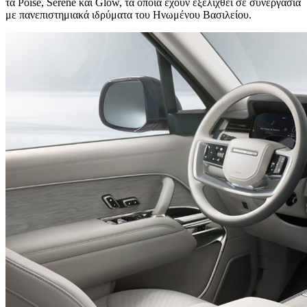
τα Poise, Serene και Glow, τα οποία έχουν εξελιχθεί σε συνεργασία
με πανεπιστημιακά ιδρύματα του Ηνωμένου Βασιλείου.