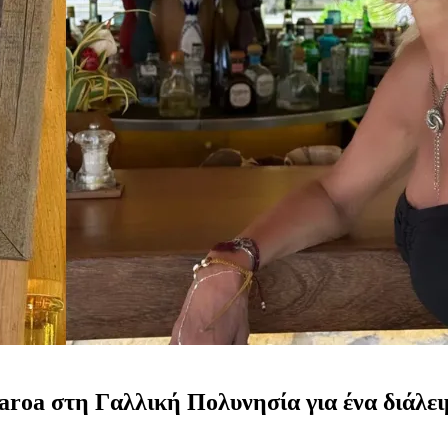
iaroa στη Γαλλική Πολυνησία για ένα διάλε