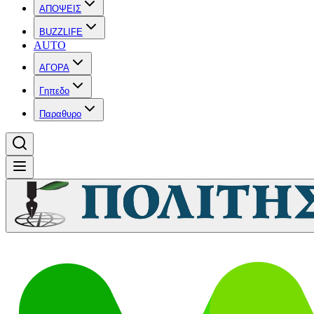
ΑΠΟΨΕΙΣ
BUZZLIFE
AUTO
ΑΓΟΡΑ
Γηπεδο
Παραθυρο