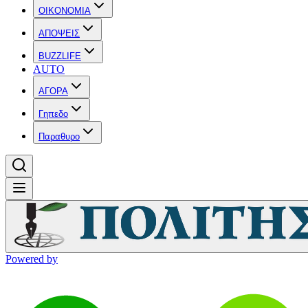
OIKONOMIA
ΑΠΟΨΕΙΣ
BUZZLIFE
AUTO
ΑΓΟΡΑ
Γηπεδο
Παραθυρο
Powered by