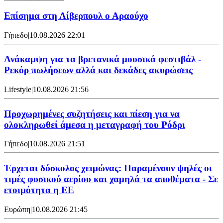
Επίσημα στη Λίβερπουλ ο Αραούχο
Γήπεδο
|
10.08.2026 22:01
Ανάκαμψη για τα βρετανικά μουσικά φεστιβάλ -
Ρεκόρ πωλήσεων αλλά και δεκάδες ακυρώσεις
Lifestyle
|
10.08.2026 21:56
Προχωρημένες συζητήσεις και πίεση για να
ολοκληρωθεί άμεσα η μεταγραφή του Ρόδρι
Γήπεδο
|
10.08.2026 21:51
Έρχεται δύσκολος χειμώνας: Παραμένουν ψηλές οι
τιμές φυσικού αερίου και χαμηλά τα αποθέματα - Σε
ετοιμότητα η ΕΕ
Ευρώπη
|
10.08.2026 21:45