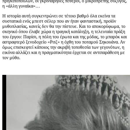
πριγκιπόπουλων, οι γκρινιάρηδες πεθεροί, ο μικροπρεπής σύζυγος,
η «άλλη γυναίκα»…
Η ιστορία αυτή συγκεντρώνει σε τέτοιο βαθμό όλα εκείνα τα
συστατικά ενός μπεστ σέλερ που αν ήταν φανταστική, προϊόν
μυθοπλασίας, κανείς δεν θα την πίστευε. Και το αποκορύφωμα, το
σκηνικό όπου έλαβε χώρα η τραγική κατάληξη, η τελευταία πράξη
του έργου: Παρίσι, η πόλη του έρωτα και της μόδας, το μπαρόκ και
αστραφτερό ξενοδοχείο «Ριτζ» η όχθη του ποταμού Σηκουάνα. Αν
όμως επισκεφτεί κάποιος την ακριβή τοποθεσία των γεγονότων, η
εικόνα αλλάζει και η πραγματικότητα έρχεται σε αντιπαράθεση με
τον μύθο.