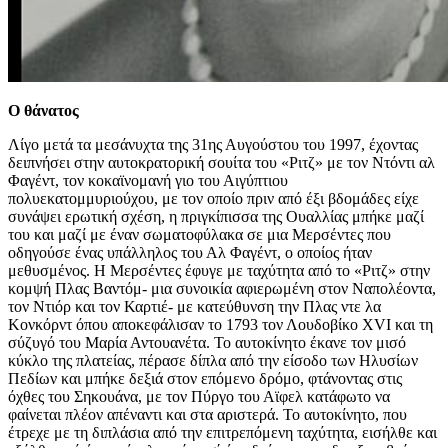
Ο θάνατος
Λίγο μετά τα μεσάνυχτα της 31ης Αυγούστου του 1997, έχοντας
δειπνήσει στην αυτοκρατορική σουίτα του «Ριτζ» με τον Ντόντι αλ
Φαγέντ, τον κοκαϊνομανή γιο του Αιγύπτιου
πολυεκατομμυριούχου, με τον οποίο πριν από έξι βδομάδες είχε
συνάψει ερωτική σχέση, η πριγκίπισσα της Ουαλλίας μπήκε μαζί
του και μαζί με έναν σωματοφύλακα σε μια Μερσέντες που
οδηγούσε ένας υπάλληλος του Αλ Φαγέντ, ο οποίος ήταν
μεθυσμένος. Η Μερσέντες έφυγε με ταχύτητα από το «Ριτζ» στην
κομψή Πλας Βαντόμ- μια συνοικία αφιερωμένη στον Ναπολέοντα,
τον Ντιόρ και τον Καρτιέ- με κατεύθυνση την Πλας ντε λα
Κονκόρντ όπου αποκεφάλισαν το 1793 τον Λουδοβίκο ΧVΙ και τη
σύζυγό του Μαρία Αντουανέτα. Το αυτοκίνητο έκανε τον μισό
κύκλο της πλατείας, πέρασε δίπλα από την είσοδο των Ηλυσίων
Πεδίων και μπήκε δεξιά στον επόμενο δρόμο, φτάνοντας στις
όχθες του Σηκουάνα, με τον Πύργο του Αϊφελ κατάφωτο να
φαίνεται πλέον απέναντι και στα αριστερά. Το αυτοκίνητο, που
έτρεχε με τη διπλάσια από την επιτρεπόμενη ταχύτητα, εισήλθε και