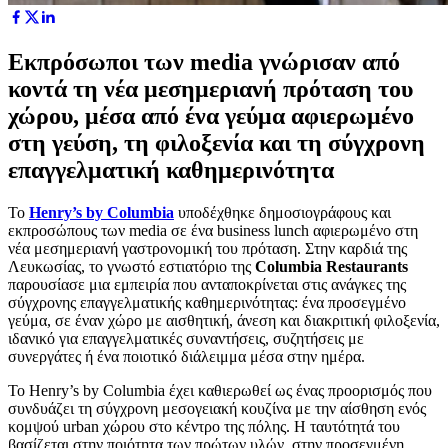
Εκπρόσωποι των media γνώρισαν από
κοντά τη νέα μεσημεριανή πρόταση του
χώρου, μέσα από ένα γεύμα αφιερωμένο
στη γεύση, τη φιλοξενία και τη σύγχρονη
επαγγελματική καθημερινότητα
Το
Henry
’
s
by
Columbia
υποδέχθηκε δημοσιογράφους και
εκπροσώπους των media σε ένα business lunch αφιερωμένο στη
νέα μεσημεριανή γαστρονομική του πρόταση. Στην καρδιά της
Λευκωσίας, το γνωστό εστιατόριο της
Columbia Restaurants
παρουσίασε μια εμπειρία που ανταποκρίνεται στις ανάγκες της
σύγχρονης επαγγελματικής καθημερινότητας: ένα προσεγμένο
γεύμα, σε έναν χώρο με αισθητική, άνεση και διακριτική φιλοξενία,
ιδανικό για επαγγελματικές συναντήσεις, συζητήσεις με
συνεργάτες ή ένα ποιοτικό διάλειμμα μέσα στην ημέρα.
Το Henry’s by Columbia έχει καθιερωθεί ως ένας προορισμός που
συνδυάζει τη σύγχρονη μεσογειακή κουζίνα με την αίσθηση ενός
κομψού urban χώρου στο κέντρο της πόλης. Η ταυτότητά του
βασίζεται στην ποιότητα των πρώτων υλών, στην προσεγμένη