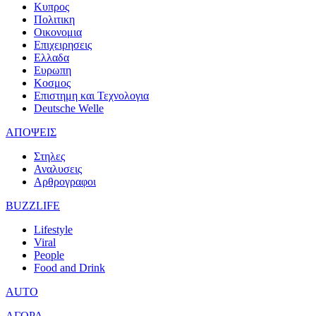
Κυπρος
Πολιτικη
Οικονομια
Επιχειρησεις
Ελλαδα
Ευρωπη
Κοσμος
Επιστημη και Τεχνολογια
Deutsche Welle
ΑΠΟΨΕΙΣ
Στηλες
Αναλυσεις
Αρθρογραφοι
BUZZLIFE
Lifestyle
Viral
People
Food and Drink
AUTO
ΑΓΟΡΑ