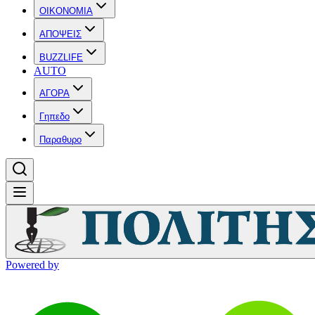
OIKONOMIA
ΑΠΟΨΕΙΣ
BUZZLIFE
AUTO
ΑΓΟΡΑ
Γηπεδο
Παραθυρο
Powered by