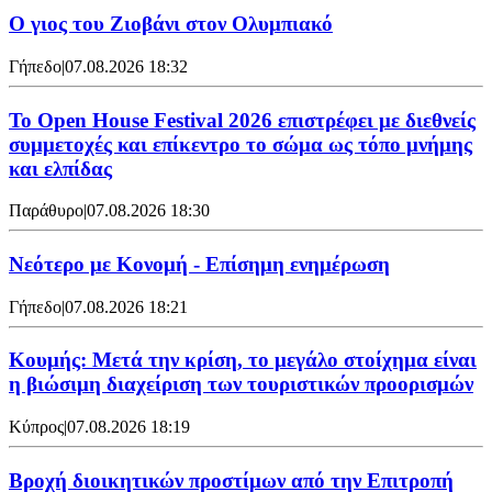
Ο γιος του Ζιοβάνι στον Ολυμπιακό
Γήπεδο
|
07.08.2026 18:32
Το Open House Festival 2026 επιστρέφει με διεθνείς
συμμετοχές και επίκεντρο το σώμα ως τόπο μνήμης
και ελπίδας
Παράθυρο
|
07.08.2026 18:30
Νεότερο με Κονομή - Επίσημη ενημέρωση
Γήπεδο
|
07.08.2026 18:21
Κουμής: Μετά την κρίση, το μεγάλο στοίχημα είναι
η βιώσιμη διαχείριση των τουριστικών προορισμών
Κύπρος
|
07.08.2026 18:19
Βροχή διοικητικών προστίμων από την Επιτροπή