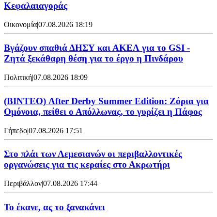
Κεφαλαιαγοράς
Οικονομία
|
07.08.2026 18:19
Βγάζουν σπαθιά ΔΗΣΥ και ΑΚΕΛ για το GSI -
Ζητά ξεκάθαρη θέση για το έργο η Πινδάρου
Πολιτική
|
07.08.2026 18:09
(ΒΙΝΤΕΟ) After Derby Summer Edition: Ζόρια για
Ομόνοια, πείθει ο Απόλλωνας, το γυρίζει η Πάφος
Γήπεδο
|
07.08.2026 17:51
Στο πλάι των Λεμεσιανών οι περιβαλλοντικές
οργανώσεις για τις κεραίες στο Ακρωτήρι
Περιβάλλον
|
07.08.2026 17:44
Το έκανε, ας το ξανακάνει