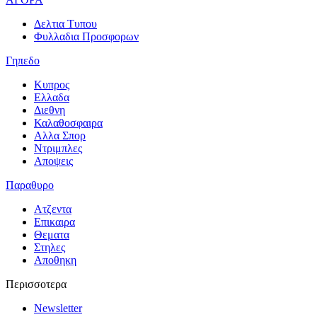
Δελτια Τυπου
Φυλλαδια Προσφορων
Γηπεδο
Κυπρος
Ελλαδα
Διεθνη
Καλαθοσφαιρα
Αλλα Σπορ
Ντριμπλες
Αποψεις
Παραθυρο
Ατζεντα
Επικαιρα
Θεματα
Στηλες
Αποθηκη
Περισσοτερα
Newsletter