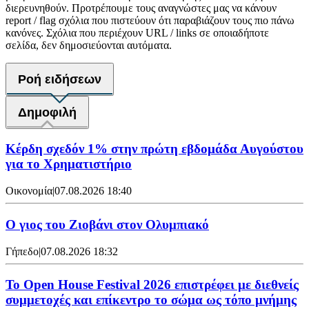
διερευνηθούν. Προτρέπουμε τους αναγνώστες μας να κάνουν
report / flag σχόλια που πιστεύουν ότι παραβιάζουν τους πιο πάνω
κανόνες. Σχόλια που περιέχουν URL / links σε οποιαδήποτε
σελίδα, δεν δημοσιεύονται αυτόματα.
Ροή ειδήσεων
Δημοφιλή
Κέρδη σχεδόν 1% στην πρώτη εβδομάδα Αυγούστου
για το Χρηματιστήριο
Οικονομία
|
07.08.2026 18:40
Ο γιος του Ζιοβάνι στον Ολυμπιακό
Γήπεδο
|
07.08.2026 18:32
Το Open House Festival 2026 επιστρέφει με διεθνείς
συμμετοχές και επίκεντρο το σώμα ως τόπο μνήμης