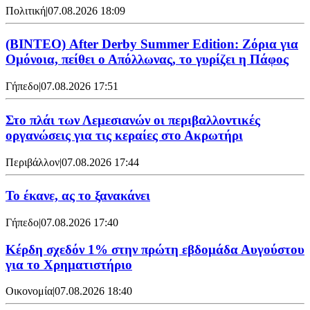
Πολιτική
|
07.08.2026 18:09
(ΒΙΝΤΕΟ) After Derby Summer Edition: Ζόρια για
Ομόνοια, πείθει ο Απόλλωνας, το γυρίζει η Πάφος
Γήπεδο
|
07.08.2026 17:51
Στο πλάι των Λεμεσιανών οι περιβαλλοντικές
οργανώσεις για τις κεραίες στο Ακρωτήρι
Περιβάλλον
|
07.08.2026 17:44
Το έκανε, ας το ξανακάνει
Γήπεδο
|
07.08.2026 17:40
Κέρδη σχεδόν 1% στην πρώτη εβδομάδα Αυγούστου
για το Χρηματιστήριο
Οικονομία
|
07.08.2026 18:40