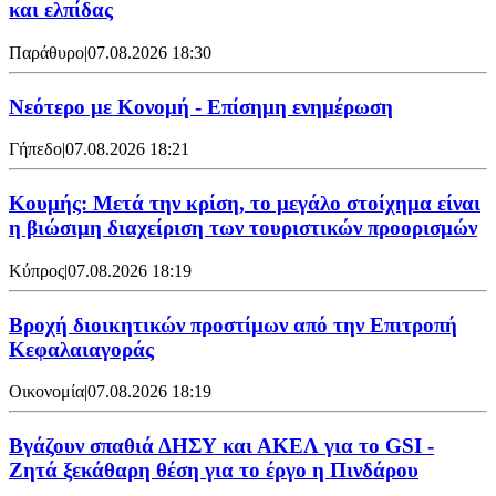
και ελπίδας
Παράθυρο
|
07.08.2026 18:30
Νεότερο με Κονομή - Επίσημη ενημέρωση
Γήπεδο
|
07.08.2026 18:21
Κουμής: Μετά την κρίση, το μεγάλο στοίχημα είναι
η βιώσιμη διαχείριση των τουριστικών προορισμών
Κύπρος
|
07.08.2026 18:19
Βροχή διοικητικών προστίμων από την Επιτροπή
Κεφαλαιαγοράς
Οικονομία
|
07.08.2026 18:19
Βγάζουν σπαθιά ΔΗΣΥ και ΑΚΕΛ για το GSI -
Ζητά ξεκάθαρη θέση για το έργο η Πινδάρου