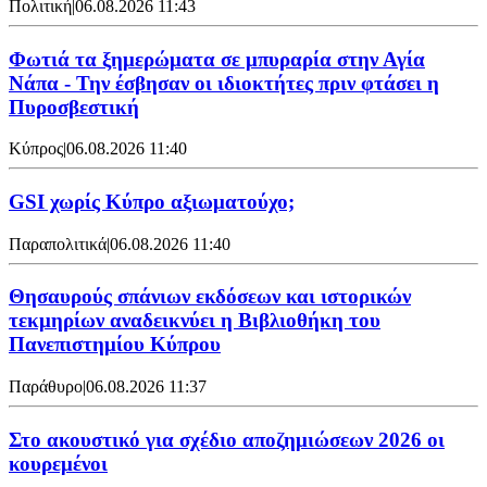
Πολιτική
|
06.08.2026 11:43
Φωτιά τα ξημερώματα σε μπυραρία στην Αγία
Νάπα - Την έσβησαν οι ιδιοκτήτες πριν φτάσει η
Πυροσβεστική
Κύπρος
|
06.08.2026 11:40
GSI χωρίς Κύπρο αξιωματούχο;
Παραπολιτικά
|
06.08.2026 11:40
Θησαυρούς σπάνιων εκδόσεων και ιστορικών
τεκμηρίων αναδεικνύει η Βιβλιοθήκη του
Πανεπιστημίου Κύπρου
Παράθυρο
|
06.08.2026 11:37
Στο ακουστικό για σχέδιο αποζημιώσεων 2026 οι
κουρεμένοι