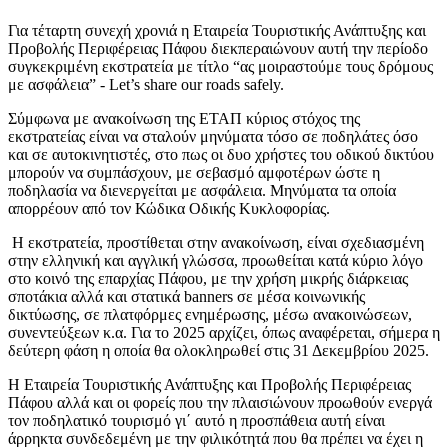
Για τέταρτη συνεχή χρονιά η Εταιρεία Τουριστικής Ανάπτυξης και
Προβολής Περιφέρειας Πάφου διεκπεραιώνουν αυτή την περίοδο
συγκεκριμένη εκστρατεία με τίτλο “ας μοιραστούμε τους δρόμους
με ασφάλεια” - Let’s share our roads safely.
Σύμφωνα με ανακοίνωση της ΕΤΑΠ κύριος στόχος της
εκστρατείας είναι να σταλούν μηνύματα τόσο σε ποδηλάτες όσο
και σε αυτοκινητιστές, στο πως οι δυο χρήστες του οδικού δικτύου
μπορούν να συμπάσχουν, με σεβασμό αμφοτέρων ώστε η
ποδηλασία να διενεργείται με ασφάλεια. Μηνύματα τα οποία
απορρέουν από τον Κώδικα Οδικής Κυκλοφορίας.
Η εκστρατεία, προστίθεται στην ανακοίνωση, είναι σχεδιασμένη
στην ελληνική και αγγλική γλώσσα, προωθείται κατά κύριο λόγο
στο κοινό της επαρχίας Πάφου, με την χρήση μικρής διάρκειας
σποτάκια αλλά και στατικά banners σε μέσα κοινωνικής
δικτύωσης, σε πλατφόρμες ενημέρωσης, μέσω ανακοινώσεων,
συνεντεύξεων κ.α. Για το 2025 αρχίζει, όπως αναφέρεται, σήμερα η
δεύτερη φάση η οποία θα ολοκληρωθεί στις 31 Δεκεμβρίου 2025.
Η Εταιρεία Τουριστικής Ανάπτυξης και Προβολής Περιφέρειας
Πάφου αλλά και οι φορείς που την πλαισιώνουν προωθούν ενεργά
τον ποδηλατικό τουρισμό γι΄ αυτό η προσπάθεια αυτή είναι
άρρηκτα συνδεδεμένη με την φιλικότητά που θα πρέπει να έχει η