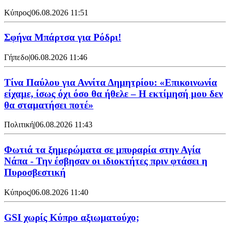
Κύπρος
|
06.08.2026 11:51
Σφήνα Μπάρτσα για Ρόδρι!
Γήπεδο
|
06.08.2026 11:46
Τίνα Παύλου για Αννίτα Δημητρίου: «Επικοινωνία
είχαμε, ίσως όχι όσο θα ήθελε – Η εκτίμησή μου δεν
θα σταματήσει ποτέ»
Πολιτική
|
06.08.2026 11:43
Φωτιά τα ξημερώματα σε μπυραρία στην Αγία
Νάπα - Την έσβησαν οι ιδιοκτήτες πριν φτάσει η
Πυροσβεστική
Κύπρος
|
06.08.2026 11:40
GSI χωρίς Κύπρο αξιωματούχο;