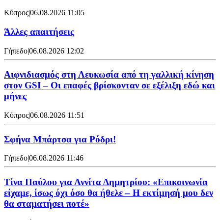
Κύπρος
|
06.08.2026 11:05
Άλλες απαιτήσεις
Γήπεδο
|
06.08.2026 12:02
Αιφνιδιασμός στη Λευκωσία από τη γαλλική κίνηση
στον GSI – Οι επαφές βρίσκονταν σε εξέλιξη εδώ και
μήνες
Κύπρος
|
06.08.2026 11:51
Σφήνα Μπάρτσα για Ρόδρι!
Γήπεδο
|
06.08.2026 11:46
Τίνα Παύλου για Αννίτα Δημητρίου: «Επικοινωνία
είχαμε, ίσως όχι όσο θα ήθελε – Η εκτίμησή μου δεν
θα σταματήσει ποτέ»