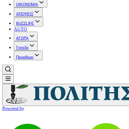
OIKONOMIA
ΑΠΟΨΕΙΣ
BUZZLIFE
AUTO
ΑΓΟΡΑ
Γηπεδο
Παραθυρο
Powered by