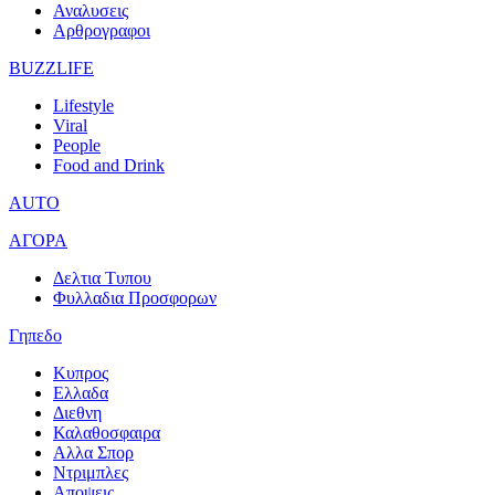
Αναλυσεις
Αρθρογραφοι
BUZZLIFE
Lifestyle
Viral
People
Food and Drink
AUTO
ΑΓΟΡΑ
Δελτια Τυπου
Φυλλαδια Προσφορων
Γηπεδο
Κυπρος
Ελλαδα
Διεθνη
Καλαθοσφαιρα
Αλλα Σπορ
Ντριμπλες
Αποψεις