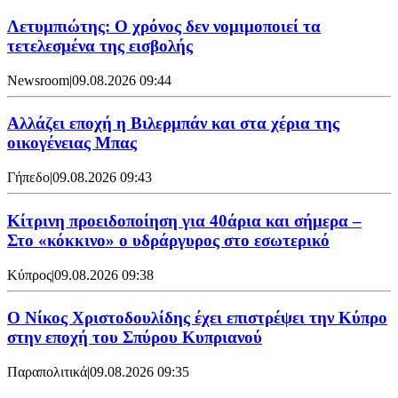
Λετυμπιώτης: Ο χρόνος δεν νομιμοποιεί τα
τετελεσμένα της εισβολής
Newsroom
|
09.08.2026 09:44
Aλλάζει εποχή η Βιλερμπάν και στα χέρια της
οικογένειας Μπας
Γήπεδο
|
09.08.2026 09:43
Κίτρινη προειδοποίηση για 40άρια και σήμερα –
Στο «κόκκινο» ο υδράργυρος στο εσωτερικό
Κύπρος
|
09.08.2026 09:38
Ο Νίκος Χριστοδουλίδης έχει επιστρέψει την Κύπρο
στην εποχή του Σπύρου Κυπριανού
Παραπολιτικά
|
09.08.2026 09:35