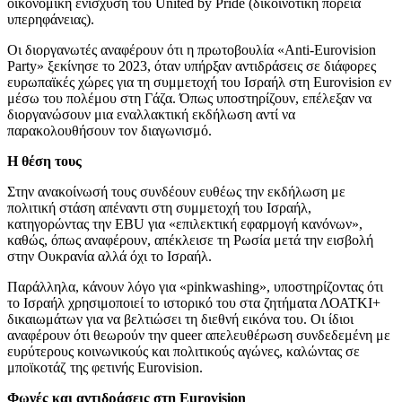
οικονομική ενίσχυση του United by Pride (δικοινοτική πορεία
υπερηφάνειας).
Οι διοργανωτές αναφέρουν ότι η πρωτοβουλία «Anti-Eurovision
Party» ξεκίνησε το 2023, όταν υπήρξαν αντιδράσεις σε διάφορες
ευρωπαϊκές χώρες για τη συμμετοχή του Ισραήλ στη Eurovision εν
μέσω του πολέμου στη Γάζα. Όπως υποστηρίζουν, επέλεξαν να
διοργανώσουν μια εναλλακτική εκδήλωση αντί να
παρακολουθήσουν τον διαγωνισμό.
Η θέση τους
Στην ανακοίνωσή τους συνδέουν ευθέως την εκδήλωση με
πολιτική στάση απέναντι στη συμμετοχή του Ισραήλ,
κατηγορώντας την EBU για «επιλεκτική εφαρμογή κανόνων»,
καθώς, όπως αναφέρουν, απέκλεισε τη Ρωσία μετά την εισβολή
στην Ουκρανία αλλά όχι το Ισραήλ.
Παράλληλα, κάνουν λόγο για «pinkwashing», υποστηρίζοντας ότι
το Ισραήλ χρησιμοποιεί το ιστορικό του στα ζητήματα ΛΟΑΤΚΙ+
δικαιωμάτων για να βελτιώσει τη διεθνή εικόνα του. Οι ίδιοι
αναφέρουν ότι θεωρούν την queer απελευθέρωση συνδεδεμένη με
ευρύτερους κοινωνικούς και πολιτικούς αγώνες, καλώντας σε
μποϊκοτάζ της φετινής Eurovision.
Φωνές και αντιδράσεις στη Eurovision