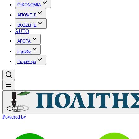
OIKONOMIA
ΑΠΟΨΕΙΣ
BUZZLIFE
AUTO
ΑΓΟΡΑ
Γηπεδο
Παραθυρο
Powered by