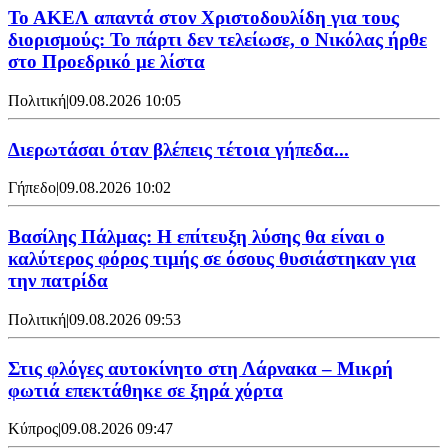
Το ΑΚΕΛ απαντά στον Χριστοδουλίδη για τους
διορισμούς: Το πάρτι δεν τελείωσε, ο Νικόλας ήρθε
στο Προεδρικό με λίστα
Πολιτική
|
09.08.2026 10:05
Διερωτάσαι όταν βλέπεις τέτοια γήπεδα...
Γήπεδο
|
09.08.2026 10:02
Βασίλης Πάλμας: Η επίτευξη λύσης θα είναι ο
καλύτερος φόρος τιμής σε όσους θυσιάστηκαν για
την πατρίδα
Πολιτική
|
09.08.2026 09:53
Στις φλόγες αυτοκίνητο στη Λάρνακα – Μικρή
φωτιά επεκτάθηκε σε ξηρά χόρτα
Κύπρος
|
09.08.2026 09:47