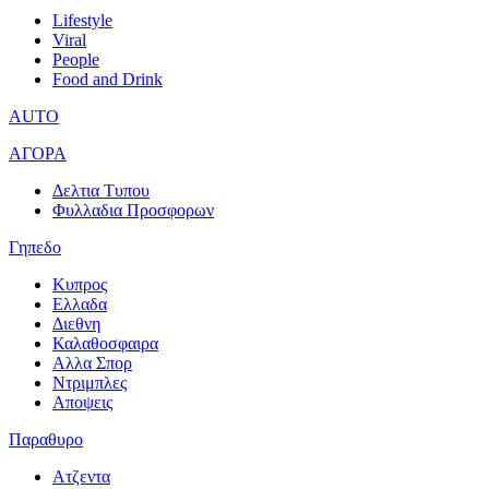
Lifestyle
Viral
People
Food and Drink
AUTO
ΑΓΟΡΑ
Δελτια Τυπου
Φυλλαδια Προσφορων
Γηπεδο
Κυπρος
Ελλαδα
Διεθνη
Καλαθοσφαιρα
Αλλα Σπορ
Ντριμπλες
Αποψεις
Παραθυρο
Ατζεντα