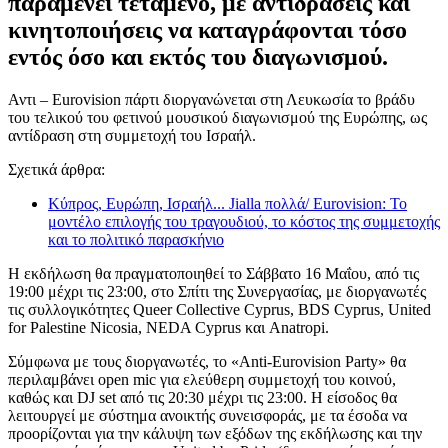
παραμένει τεταμένο, με αντιδράσεις και
κινητοποιήσεις να καταγράφονται τόσο
εντός όσο και εκτός του διαγωνισμού.
Αντι – Eurovision πάρτι διοργανώνεται στη Λευκωσία το βράδυ
του τελικού του φετινού μουσικού διαγωνισμού της Ευρώπης, ως
αντίδραση στη συμμετοχή του Ισραήλ.
Σχετικά άρθρα:
Κύπρος, Ευρώπη, Ισραήλ... Jialla πολλά/ Eurovision: Το
μοντέλο επιλογής του τραγουδιού, το κόστος της συμμετοχής
και το πολιτικό παρασκήνιο
Η εκδήλωση θα πραγματοποιηθεί το Σάββατο 16 Μαΐου, από τις
19:00 μέχρι τις 23:00, στο Σπίτι της Συνεργασίας, με διοργανωτές
τις συλλογικότητες Queer Collective Cyprus, BDS Cyprus, United
for Palestine Nicosia, NEDA Cyprus και Anatropi.
Σύμφωνα με τους διοργανωτές, το «Anti-Eurovision Party» θα
περιλαμβάνει open mic για ελεύθερη συμμετοχή του κοινού,
καθώς και DJ set από τις 20:30 μέχρι τις 23:00. Η είσοδος θα
λειτουργεί με σύστημα ανοικτής συνεισφοράς, με τα έσοδα να
προορίζονται για την κάλυψη των εξόδων της εκδήλωσης και την