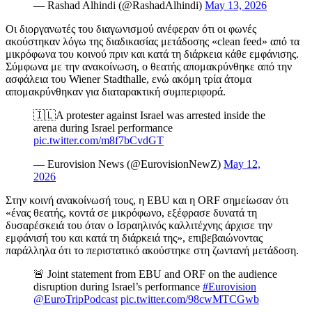
— Rashad Alhindi (@RashadAlhindi)
May 13, 2026
Οι διοργανωτές του διαγωνισμού ανέφεραν ότι οι φωνές
ακούστηκαν λόγω της διαδικασίας μετάδοσης «clean feed» από τα
μικρόφωνα του κοινού πριν και κατά τη διάρκεια κάθε εμφάνισης.
Σύμφωνα με την ανακοίνωση, ο θεατής απομακρύνθηκε από την
ασφάλεια του Wiener Stadthalle, ενώ ακόμη τρία άτομα
απομακρύνθηκαν για διαταρακτική συμπεριφορά.
🇮🇱A protester against Israel was arrested inside the
arena during Israel performance
pic.twitter.com/m8f7bCvdGT
— Eurovision News (@EurovisionNewZ)
May 12,
2026
Στην κοινή ανακοίνωσή τους, η EBU και η ORF σημείωσαν ότι
«ένας θεατής, κοντά σε μικρόφωνο, εξέφρασε δυνατά τη
δυσαρέσκειά του όταν ο Ισραηλινός καλλιτέχνης άρχισε την
εμφάνισή του και κατά τη διάρκειά της», επιβεβαιώνοντας
παράλληλα ότι το περιστατικό ακούστηκε στη ζωντανή μετάδοση.
🚨 Joint statement from EBU and ORF on the audience
disruption during Israel’s performance
#Eurovision
@EuroTripPodcast
pic.twitter.com/98cwMTCGwb