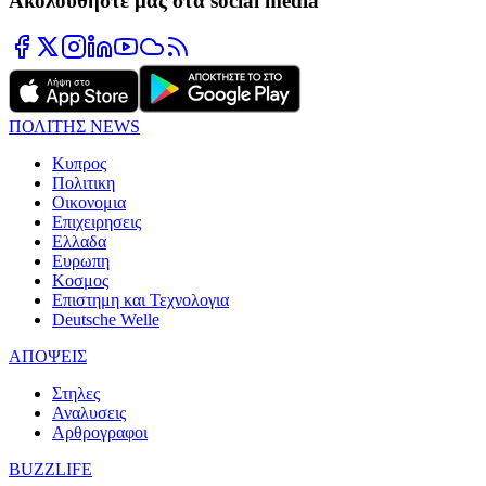
Ακολουθήστε μας στα social media
ΠΟΛΙΤΗΣ NEWS
Κυπρος
Πολιτικη
Οικονομια
Επιχειρησεις
Ελλαδα
Ευρωπη
Κοσμος
Επιστημη και Τεχνολογια
Deutsche Welle
ΑΠΟΨΕΙΣ
Στηλες
Αναλυσεις
Αρθρογραφοι
BUZZLIFE