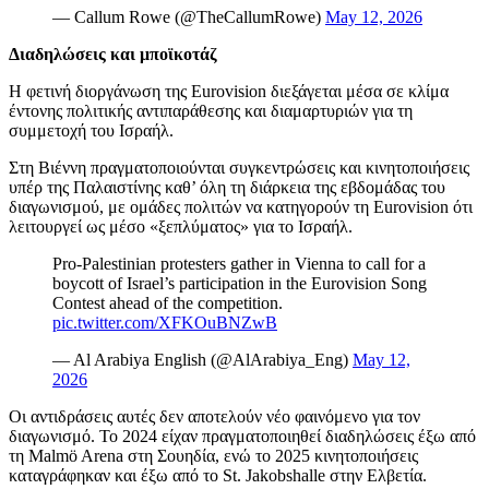
— Callum Rowe (@TheCallumRowe)
May 12, 2026
Διαδηλώσεις και μποϊκοτάζ
Η φετινή διοργάνωση της Eurovision διεξάγεται μέσα σε κλίμα
έντονης πολιτικής αντιπαράθεσης και διαμαρτυριών για τη
συμμετοχή του Ισραήλ.
Στη Βιέννη πραγματοποιούνται συγκεντρώσεις και κινητοποιήσεις
υπέρ της Παλαιστίνης καθ’ όλη τη διάρκεια της εβδομάδας του
διαγωνισμού, με ομάδες πολιτών να κατηγορούν τη Eurovision ότι
λειτουργεί ως μέσο «ξεπλύματος» για το Ισραήλ.
Pro-Palestinian protesters gather in Vienna to call for a
boycott of Israel’s participation in the Eurovision Song
Contest ahead of the competition.
pic.twitter.com/XFKOuBNZwB
— Al Arabiya English (@AlArabiya_Eng)
May 12,
2026
Οι αντιδράσεις αυτές δεν αποτελούν νέο φαινόμενο για τον
διαγωνισμό. Το 2024 είχαν πραγματοποιηθεί διαδηλώσεις έξω από
τη Malmö Arena στη Σουηδία, ενώ το 2025 κινητοποιήσεις
καταγράφηκαν και έξω από το St. Jakobshalle στην Ελβετία.