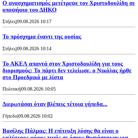
Ο ανασχηματισμός μετέτρεψε τον Χριστοδουλίδη σε
υποψήφιο του ΔΗΚΟ
Στήλες
|
09.08.2026 10:17
Το πρόσχημα έναντι της ουσίας
Στήλες
|
09.08.2026 10:14
Το ΑΚΕΛ απαντά στον Χριστοδουλίδη για τους
διορισμούς: Το πάρτι δεν τελείωσε, ο Νικόλας ήρθε
στο Προεδρικό με λίστα
Πολιτική
|
09.08.2026 10:05
Διερωτάσαι όταν βλέπεις τέτοια γήπεδα...
Γήπεδο
|
09.08.2026 10:02
Βασίλης Πάλμας: Η επίτευξη λύσης θα είναι ο
καλύτερος φόρος τιμής σε όσους θυσιάστηκαν για