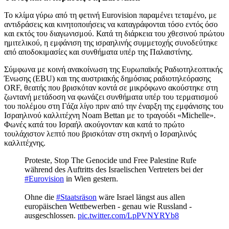
Το κλίμα γύρω από τη φετινή Eurovision παραμένει τεταμένο, με
αντιδράσεις και κινητοποιήσεις να καταγράφονται τόσο εντός όσο
και εκτός του διαγωνισμού. Κατά τη διάρκεια του χθεσινού πρώτου
ημιτελικού, η εμφάνιση της ισραηλινής συμμετοχής συνοδεύτηκε
από αποδοκιμασίες και συνθήματα υπέρ της Παλαιστίνης.
Σύμφωνα με κοινή ανακοίνωση της Ευρωπαϊκής Ραδιοτηλεοπτικής
Ένωσης (EBU) και της αυστριακής δημόσιας ραδιοτηλεόρασης
ORF, θεατής που βρισκόταν κοντά σε μικρόφωνο ακούστηκε στη
ζωντανή μετάδοση να φωνάζει συνθήματα υπέρ του τερματισμού
του πολέμου στη Γάζα λίγο πριν από την έναρξη της εμφάνισης του
Ισραηλινού καλλιτέχνη Noam Bettan με το τραγούδι «Michelle».
Φωνές κατά του Ισραήλ ακούγονταν και κατά το πρώτο
τουλάχιστον λεπτό που βρισκόταν στη σκηνή ο Ισραηλινός
καλλιτέχνης.
Proteste, Stop The Genocide und Free Palestine Rufe
während des Auftritts des Israelischen Vertreters bei der
#Eurovision
in Wien gestern.
Ohne die
#Staatsräson
wäre Israel längst aus allen
europäischen Wettbewerben - genau wie Russland -
ausgeschlossen.
pic.twitter.com/LpPVNYRYb8