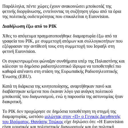
Παράλληλα, πέντε χώρες έχουν ανακοινώσει μποϊκοτάζ της
φετινής διοργάνωσης, εντείνοντας τη συζήτηση γύρω από τα όρια
της πολιτικής ουδετερότητας που επικαλείται η Eurovision.
Διαδήλωση έξω από το ΡΙΚ
Χθες το απόγευμα πραγματοποιήθηκε διαμαρτυρία έξω από τα
γραφεία του ΡΙΚ, με συμμετοχή ατόμων και συλλογικοτήτων που
εξέφρασαν την αντίθεσή τους στη συμμετοχή του Ισραήλ στη
φετινή Eurovision.
Οι συγκεντρωμένοι φώναξαν συνθήματα υπέρ της Παλαιστίνης και
κάλεσαν το δημόσιο ραδιοτηλεοπτικό ίδρυμα να τοποθετηθεί πιο
καθαρά απέναντι στη στάση της Ευρωπαϊκής Ραδιοτηλεοπτικής
Ένωσης (EBU).
Κατά τη διάρκεια της κινητοποίησης, αναρτήθηκαν πανό και
διαβάστηκαν κείμενα που έκαναν λόγο για ανάγκη πολιτικού
μποϊκοτάζ του διαγωνισμού, ενώ η παρουσία της αστυνομίας ήταν
διακριτική.
Το ΡΙΚ δεν προχώρησε σε δημόσια τοποθέτηση τη στιγμή της
διαμαρτυρίας, ωστόσο
μιλώντας στον «Π» ο Γενικός Διευθηντής
του Ιδρύματος, Θανάσης Τσώκος
είχε δηλώσει ότι: «Η Eurovision
είναι μουσικός και πολιτιστικός διαγωνισμός και όχι πολιτική