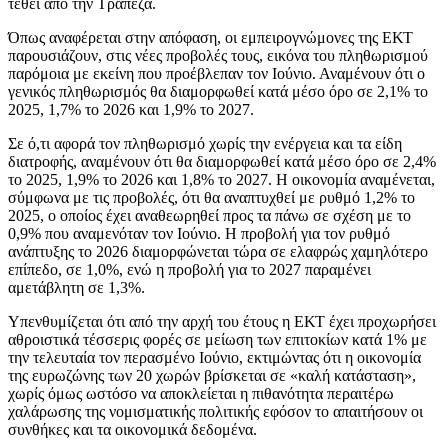
τεθεί από την Τράπεζα.
Όπως αναφέρεται στην απόφαση, οι εμπειρογνώμονες της ΕΚΤ
παρουσιάζουν, στις νέες προβολές τους, εικόνα του πληθωρισμού
παρόμοια με εκείνη που προέβλεπαν τον Ιούνιο. Αναμένουν ότι ο
γενικός πληθωρισμός θα διαμορφωθεί κατά μέσο όρο σε 2,1% το
2025, 1,7% το 2026 και 1,9% το 2027.
Σε ό,τι αφορά τον πληθωρισμό χωρίς την ενέργεια και τα είδη
διατροφής, αναμένουν ότι θα διαμορφωθεί κατά μέσο όρο σε 2,4%
το 2025, 1,9% το 2026 και 1,8% το 2027. Η οικονομία αναμένεται,
σύμφωνα με τις προβολές, ότι θα αναπτυχθεί με ρυθμό 1,2% το
2025, ο οποίος έχει αναθεωρηθεί προς τα πάνω σε σχέση με το
0,9% που αναμενόταν τον Ιούνιο. Η προβολή για τον ρυθμό
ανάπτυξης το 2026 διαμορφώνεται τώρα σε ελαφρώς χαμηλότερο
επίπεδο, σε 1,0%, ενώ η προβολή για το 2027 παραμένει
αμετάβλητη σε 1,3%.
Υπενθυμίζεται ότι από την αρχή του έτους η ΕΚΤ έχει προχωρήσει
αθροιστικά τέσσερις φορές σε μείωση των επιτοκίων κατά 1% με
την τελευταία τον περασμένο Ιούνιο, εκτιμώντας ότι η οικονομία
της ευρωζώνης των 20 χωρών βρίσκεται σε «καλή κατάσταση»,
χωρίς όμως ωστόσο να αποκλείεται η πιθανότητα περαιτέρω
χαλάρωσης της νομισματικής πολιτικής εφόσον το απαιτήσουν οι
συνθήκες και τα οικονομικά δεδομένα.