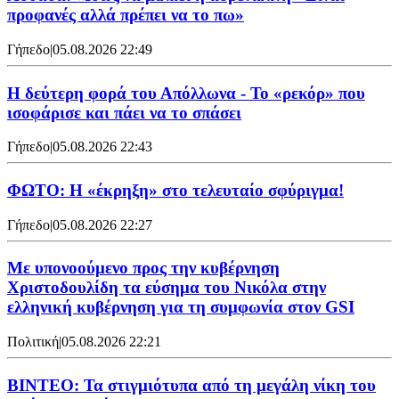
προφανές αλλά πρέπει να το πω»
Γήπεδο
|
05.08.2026 22:49
Η δεύτερη φορά του Απόλλωνα - Το «ρεκόρ» που
ισοφάρισε και πάει να το σπάσει
Γήπεδο
|
05.08.2026 22:43
ΦΩΤΟ: Η «έκρηξη» στο τελευταίο σφύριγμα!
Γήπεδο
|
05.08.2026 22:27
Με υπονοούμενο προς την κυβέρνηση
Χριστοδουλίδη τα εύσημα του Νικόλα στην
ελληνική κυβέρνηση για τη συμφωνία στον GSI
Πολιτική
|
05.08.2026 22:21
ΒΙΝΤΕΟ: Τα στιγμιότυπα από τη μεγάλη νίκη του