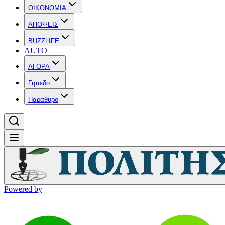
OIKONOMIA
ΑΠΟΨΕΙΣ
BUZZLIFE
AUTO
ΑΓΟΡΑ
Γηπεδο
Παραθυρο
Powered by