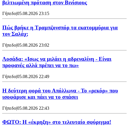
βελτιωμένη πρόταση στον Βινίσιους
Γήπεδο
|
05.08.2026 23:15
Πώς βρήκε η Τραμπζονσπόρ τα εκατομμύρια για
τον Σαλάχ;
Γήπεδο
|
05.08.2026 23:02
Λοσάδα: «Ισως να μιλάει η αδρεναλίνη - Είναι
προφανές αλλά πρέπει να το πω»
Γήπεδο
|
05.08.2026 22:49
Η δεύτερη φορά του Απόλλωνα - Το «ρεκόρ» που
ισοφάρισε και πάει να το σπάσει
Γήπεδο
|
05.08.2026 22:43
ΦΩΤΟ: Η «έκρηξη» στο τελευταίο σφύριγμα!