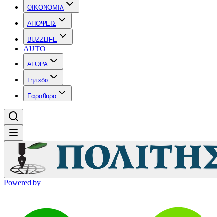
OIKONOMIA
ΑΠΟΨΕΙΣ
BUZZLIFE
AUTO
ΑΓΟΡΑ
Γηπεδο
Παραθυρο
Powered by