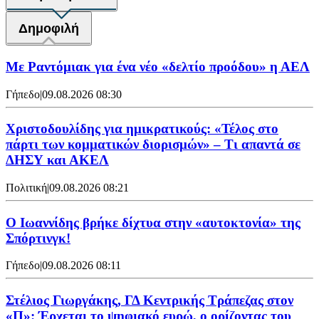
Δημοφιλή
Με Ραντόμιακ για ένα νέο «δελτίο προόδου» η ΑΕΛ
Γήπεδο
|
09.08.2026 08:30
Χριστοδουλίδης για ημικρατικούς: «Τέλος στο
πάρτι των κομματικών διορισμών» – Τι απαντά σε
ΔΗΣΥ και ΑΚΕΛ
Πολιτική
|
09.08.2026 08:21
Ο Ιωαννίδης βρήκε δίχτυα στην «αυτοκτονία» της
Σπόρτινγκ!
Γήπεδο
|
09.08.2026 08:11
Στέλιος Γιωργάκης, ΓΔ Κεντρικής Τράπεζας στον
«Π»: Έρχεται το ψηφιακό ευρώ, ο ορίζοντας του