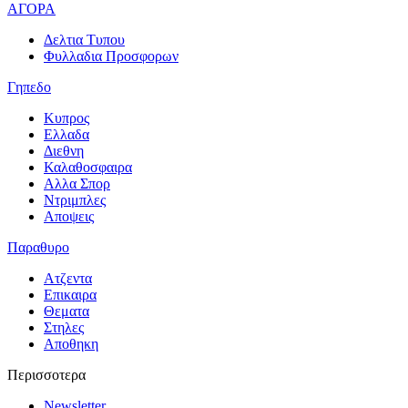
ΑΓΟΡΑ
Δελτια Τυπου
Φυλλαδια Προσφορων
Γηπεδο
Κυπρος
Ελλαδα
Διεθνη
Καλαθοσφαιρα
Αλλα Σπορ
Ντριμπλες
Αποψεις
Παραθυρο
Ατζεντα
Επικαιρα
Θεματα
Στηλες
Αποθηκη
Περισσοτερα
Newsletter