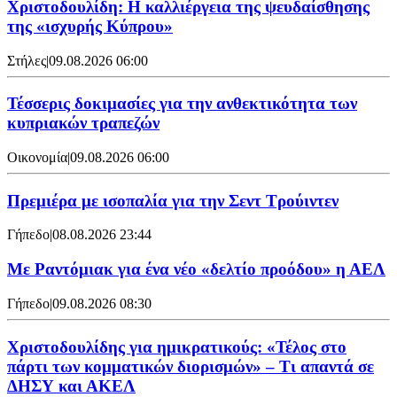
Χριστοδουλίδη: Η καλλιέργεια της ψευδαίσθησης
της «ισχυρής Κύπρου»
Στήλες
|
09.08.2026 06:00
Τέσσερις δοκιμασίες για την ανθεκτικότητα των
κυπριακών τραπεζών
Οικονομία
|
09.08.2026 06:00
Πρεμιέρα με ισοπαλία για την Σεντ Τρούιντεν
Γήπεδο
|
08.08.2026 23:44
Με Ραντόμιακ για ένα νέο «δελτίο προόδου» η ΑΕΛ
Γήπεδο
|
09.08.2026 08:30
Χριστοδουλίδης για ημικρατικούς: «Τέλος στο
πάρτι των κομματικών διορισμών» – Τι απαντά σε
ΔΗΣΥ και ΑΚΕΛ