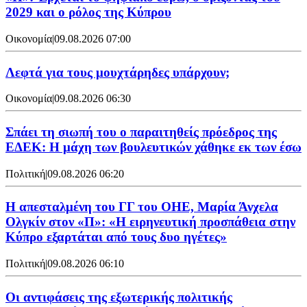
2029 και ο ρόλος της Κύπρου
Οικονομία
|
09.08.2026 07:00
Λεφτά για τους μουχτάρηδες υπάρχουν;
Οικονομία
|
09.08.2026 06:30
Σπάει τη σιωπή του ο παραιτηθείς πρόεδρος της
ΕΔΕΚ: Η μάχη των βουλευτικών χάθηκε εκ των έσω
Πολιτική
|
09.08.2026 06:20
Η απεσταλμένη του ΓΓ του ΟΗΕ, Μαρία Άνχελα
Ολγκίν στον «Π»: «Η ειρηνευτική προσπάθεια στην
Κύπρο εξαρτάται από τους δυο ηγέτες»
Πολιτική
|
09.08.2026 06:10
Οι αντιφάσεις της εξωτερικής πολιτικής