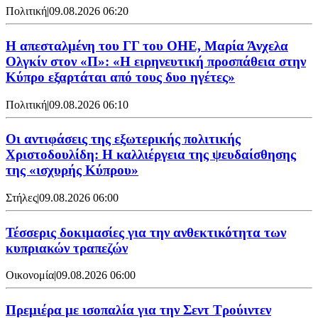
Πολιτική
|
09.08.2026 06:20
Η απεσταλμένη του ΓΓ του ΟΗΕ, Μαρία Άνχελα
Ολγκίν στον «Π»: «Η ειρηνευτική προσπάθεια στην
Κύπρο εξαρτάται από τους δυο ηγέτες»
Πολιτική
|
09.08.2026 06:10
Οι αντιφάσεις της εξωτερικής πολιτικής
Χριστοδουλίδη: Η καλλιέργεια της ψευδαίσθησης
της «ισχυρής Κύπρου»
Στήλες
|
09.08.2026 06:00
Τέσσερις δοκιμασίες για την ανθεκτικότητα των
κυπριακών τραπεζών
Οικονομία
|
09.08.2026 06:00
Πρεμιέρα με ισοπαλία για την Σεντ Τρούιντεν