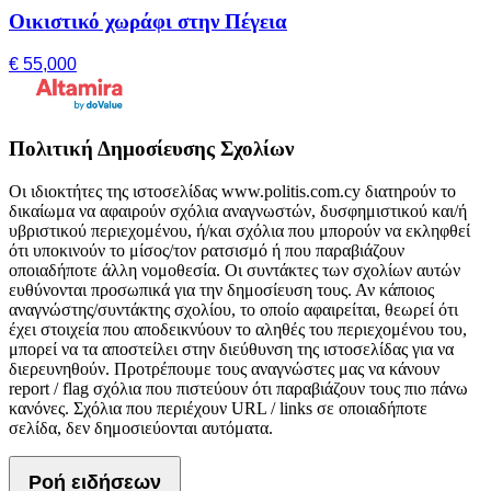
Οικιστικό χωράφι στην Πέγεια
€ 55,000
Πολιτική Δημοσίευσης Σχολίων
Οι ιδιοκτήτες της ιστοσελίδας www.politis.com.cy διατηρούν το
δικαίωμα να αφαιρούν σχόλια αναγνωστών, δυσφημιστικού και/ή
υβριστικού περιεχομένου, ή/και σχόλια που μπορούν να εκληφθεί
ότι υποκινούν το μίσος/τον ρατσισμό ή που παραβιάζουν
οποιαδήποτε άλλη νομοθεσία. Οι συντάκτες των σχολίων αυτών
ευθύνονται προσωπικά για την δημοσίευση τους. Αν κάποιος
αναγνώστης/συντάκτης σχολίου, το οποίο αφαιρείται, θεωρεί ότι
έχει στοιχεία που αποδεικνύουν το αληθές του περιεχομένου του,
μπορεί να τα αποστείλει στην διεύθυνση της ιστοσελίδας για να
διερευνηθούν. Προτρέπουμε τους αναγνώστες μας να κάνουν
report / flag σχόλια που πιστεύουν ότι παραβιάζουν τους πιο πάνω
κανόνες. Σχόλια που περιέχουν URL / links σε οποιαδήποτε
σελίδα, δεν δημοσιεύονται αυτόματα.
Ροή ειδήσεων