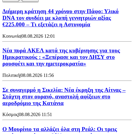
Διήμερη κράτηση 44 χρόνου στην Πάφο: Υλικό
DNA τον συνδέει με κλοπή γεννητριών αξίας
€225.000 – Τι εξετάζει η Αστυνομία
Κοινωνία
|
08.08.2026 12:01
Νέα πυρά ΑΚΕΛ κατά της κυβέρνησης για τους
Ημικρατικούς : «Ξεπέρασε και τον ΔΗΣΥ στο
ρουσφέτι και την ημετεροκρατία»
Πολιτική
|
08.08.2026 11:56
Σε συναγερμό η Σικελία: Νέα έκρηξη της Αίτνας –
Στάχτη στον ουρανό, αναστολή αφίξεων στο
αεροδρόμιο της Κατάνια
Κόσμος
|
08.08.2026 11:51
Ο Μουρίνιο τα αλλάζει όλα στη Ρεάλ: Οι τρεις