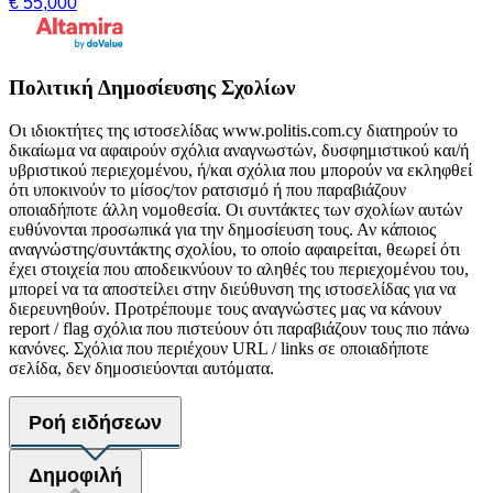
€ 55,000
Πολιτική Δημοσίευσης Σχολίων
Οι ιδιοκτήτες της ιστοσελίδας www.politis.com.cy διατηρούν το
δικαίωμα να αφαιρούν σχόλια αναγνωστών, δυσφημιστικού και/ή
υβριστικού περιεχομένου, ή/και σχόλια που μπορούν να εκληφθεί
ότι υποκινούν το μίσος/τον ρατσισμό ή που παραβιάζουν
οποιαδήποτε άλλη νομοθεσία. Οι συντάκτες των σχολίων αυτών
ευθύνονται προσωπικά για την δημοσίευση τους. Αν κάποιος
αναγνώστης/συντάκτης σχολίου, το οποίο αφαιρείται, θεωρεί ότι
έχει στοιχεία που αποδεικνύουν το αληθές του περιεχομένου του,
μπορεί να τα αποστείλει στην διεύθυνση της ιστοσελίδας για να
διερευνηθούν. Προτρέπουμε τους αναγνώστες μας να κάνουν
report / flag σχόλια που πιστεύουν ότι παραβιάζουν τους πιο πάνω
κανόνες. Σχόλια που περιέχουν URL / links σε οποιαδήποτε
σελίδα, δεν δημοσιεύονται αυτόματα.
Ροή ειδήσεων
Δημοφιλή