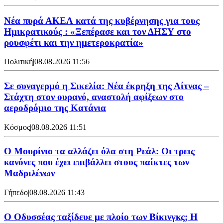
Νέα πυρά ΑΚΕΛ κατά της κυβέρνησης για τους
Ημικρατικούς : «Ξεπέρασε και τον ΔΗΣΥ στο
ρουσφέτι και την ημετεροκρατία»
Πολιτική
|
08.08.2026 11:56
Σε συναγερμό η Σικελία: Νέα έκρηξη της Αίτνας –
Στάχτη στον ουρανό, αναστολή αφίξεων στο
αεροδρόμιο της Κατάνια
Κόσμος
|
08.08.2026 11:51
Ο Μουρίνιο τα αλλάζει όλα στη Ρεάλ: Οι τρεις
κανόνες που έχει επιβάλλει στους παίκτες των
Μαδριλένων
Γήπεδο
|
08.08.2026 11:43
Ο Οδυσσέας ταξίδευε με πλοίο των Βίκινγκς; Η