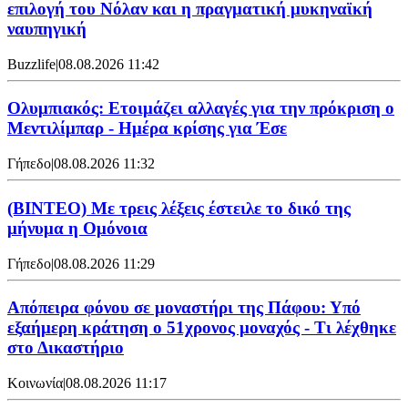
επιλογή του Νόλαν και η πραγματική μυκηναϊκή
ναυπηγική
Buzzlife
|
08.08.2026 11:42
Ολυμπιακός: Ετοιμάζει αλλαγές για την πρόκριση ο
Μεντιλίμπαρ - Ημέρα κρίσης για Έσε
Γήπεδο
|
08.08.2026 11:32
(ΒΙΝΤΕΟ) Με τρεις λέξεις έστειλε το δικό της
μήνυμα η Ομόνοια
Γήπεδο
|
08.08.2026 11:29
Απόπειρα φόνου σε μοναστήρι της Πάφου: Υπό
εξαήμερη κράτηση ο 51χρονος μοναχός - Τι λέχθηκε
στο Δικαστήριο
Κοινωνία
|
08.08.2026 11:17