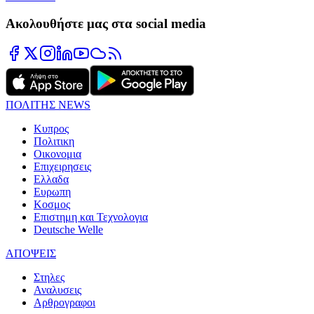
Ακολουθήστε μας στα social media
ΠΟΛΙΤΗΣ NEWS
Κυπρος
Πολιτικη
Οικονομια
Επιχειρησεις
Ελλαδα
Ευρωπη
Κοσμος
Επιστημη και Τεχνολογια
Deutsche Welle
ΑΠΟΨΕΙΣ
Στηλες
Αναλυσεις
Αρθρογραφοι