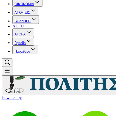
OIKONOMIA
ΑΠΟΨΕΙΣ
BUZZLIFE
AUTO
ΑΓΟΡΑ
Γηπεδο
Παραθυρο
Powered by