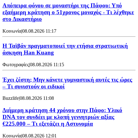
Απόπειρα φόνου σε μοναστήρι της Πάφου: Υπό
εξαήμερη κράτηση ο 51χρονος μοναχός - Τι λέχθηκε
στο Δικαστήριο
Κοινωνία
|
08.08.2026 11:17
Η Ταϊβάν πραγματοποιεί την ετήσια στρατιωτική
άσκηση Han Kuang
Φωτογραφίες
|
08.08.2026 11:15
Έχει ζέστη; Μην κάνετε γυμναστική αυτές τις ώρες
– Τι συνιστούν οι ειδικοί
Buzzlife
|
08.08.2026 11:08
Διήμερη κράτηση 44 χρόνου στην Πάφο: Υλικό
DNA τον συνδέει με κλοπή γεννητριών αξίας
€225.000 – Τι εξετάζει η Αστυνομία
Κοινωνία
|
08.08.2026 12:01