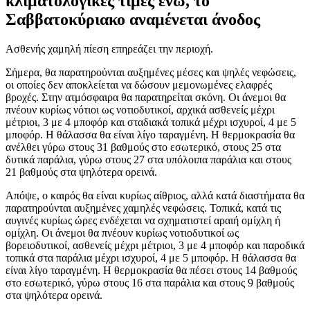
κλιματολογικές τιμές ενώ, το
Σαββατοκύριακο αναμένεται άνοδος
Ασθενής χαμηλή πίεση επηρεάζει την περιοχή.
Σήμερα, θα παρατηρούνται αυξημένες μέσες και ψηλές νεφώσεις,
οι οποίες δεν αποκλείεται να δώσουν μεμονωμένες ελαφρές
βροχές. Στην ατμόσφαιρα θα παρατηρείται σκόνη. Οι άνεμοι θα
πνέουν κυρίως νότιοι ως νοτιοδυτικοί, αρχικά ασθενείς μέχρι
μέτριοι, 3 με 4 μποφόρ και σταδιακά τοπικά μέχρι ισχυροί, 4 με 5
μποφόρ. Η θάλασσα θα είναι λίγο ταραγμένη. Η θερμοκρασία θα
ανέλθει γύρω στους 31 βαθμούς στο εσωτερικό, στους 25 στα
δυτικά παράλια, γύρω στους 27 στα υπόλοιπα παράλια και στους
21 βαθμούς στα ψηλότερα ορεινά.
Απόψε, ο καιρός θα είναι κυρίως αίθριος, αλλά κατά διαστήματα θα
παρατηρούνται αυξημένες χαμηλές νεφώσεις. Τοπικά, κατά τις
αυγινές κυρίως ώρες ενδέχεται να σχηματιστεί αραιή ομίχλη ή
ομίχλη. Οι άνεμοι θα πνέουν κυρίως νοτιοδυτικοί ως
βορειοδυτικοί, ασθενείς μέχρι μέτριοι, 3 με 4 μποφόρ και παροδικά
τοπικά στα παράλια μέχρι ισχυροί, 4 με 5 μποφόρ. Η θάλασσα θα
είναι λίγο ταραγμένη. Η θερμοκρασία θα πέσει στους 14 βαθμούς
στο εσωτερικό, γύρω στους 16 στα παράλια και στους 9 βαθμούς
στα ψηλότερα ορεινά.