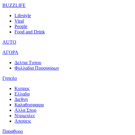
BUZZLIFE
Lifestyle
Viral
People
Food and Drink
AUTO
ΑΓΟΡΑ
Δελτια Τυπου
Φυλλαδια Προσφορων
Γηπεδο
Κυπρος
Ελλαδα
Διεθνη
Καλαθοσφαιρα
Αλλα Σπορ
Ντριμπλες
Αποψεις
Παραθυρο