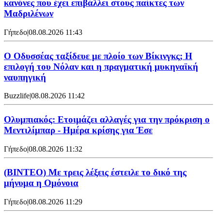
κανόνες που έχει επιβάλλει στους παίκτες των
Μαδριλένων
Γήπεδο
|
08.08.2026 11:43
Ο Οδυσσέας ταξίδευε με πλοίο των Βίκινγκς; Η
επιλογή του Νόλαν και η πραγματική μυκηναϊκή
ναυπηγική
Buzzlife
|
08.08.2026 11:42
Ολυμπιακός: Ετοιμάζει αλλαγές για την πρόκριση ο
Μεντιλίμπαρ - Ημέρα κρίσης για Έσε
Γήπεδο
|
08.08.2026 11:32
(ΒΙΝΤΕΟ) Με τρεις λέξεις έστειλε το δικό της
μήνυμα η Ομόνοια
Γήπεδο
|
08.08.2026 11:29