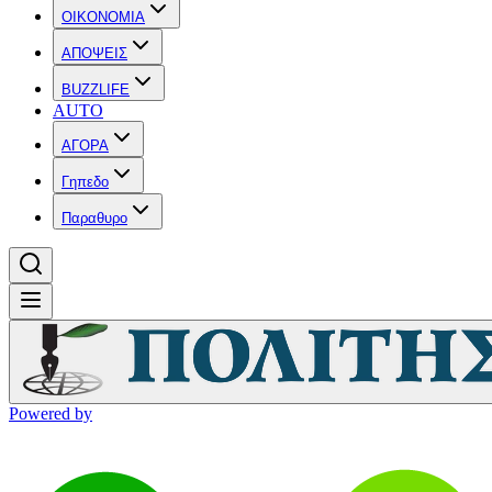
OIKONOMIA
ΑΠΟΨΕΙΣ
BUZZLIFE
AUTO
ΑΓΟΡΑ
Γηπεδο
Παραθυρο
Powered by