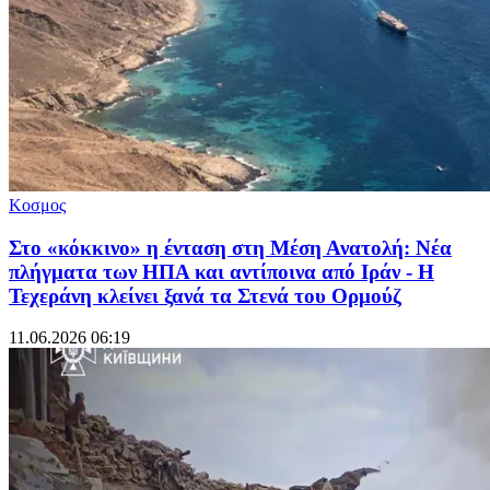
Κοσμος
Στο «κόκκινο» η ένταση στη Μέση Ανατολή: Νέα
πλήγματα των ΗΠΑ και αντίποινα από Ιράν - Η
Τεχεράνη κλείνει ξανά τα Στενά του Ορμούζ
11.06.2026 06:19