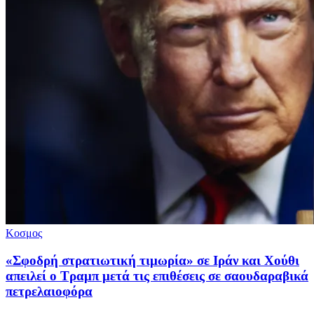
Κοσμος
«Σφοδρή στρατιωτική τιμωρία» σε Ιράν και Χούθι
απειλεί ο Τραμπ μετά τις επιθέσεις σε σαουδαραβικά
πετρελαιοφόρα