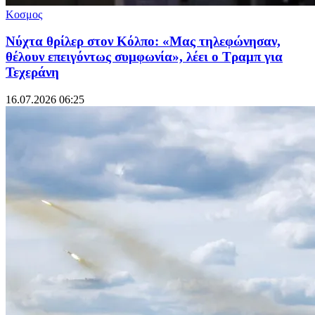
Κοσμος
Νύχτα θρίλερ στον Κόλπο: «Μας τηλεφώνησαν,
θέλουν επειγόντως συμφωνία», λέει ο Τραμπ για
Τεχεράνη
16.07.2026 06:25