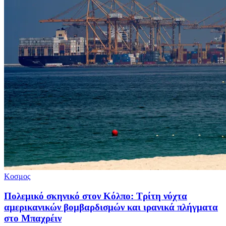
Κοσμος
Πολεμικό σκηνικό στον Κόλπο: Τρίτη νύχτα
αμερικανικών βομβαρδισμών και ιρανικά πλήγματα
στο Μπαχρέιν