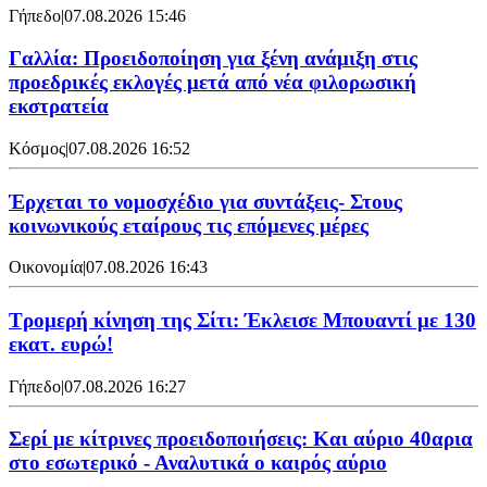
Γήπεδο
|
07.08.2026 15:46
Γαλλία: Προειδοποίηση για ξένη ανάμιξη στις
προεδρικές εκλογές μετά από νέα φιλορωσική
εκστρατεία
Κόσμος
|
07.08.2026 16:52
Έρχεται το νομοσχέδιο για συντάξεις- Στους
κοινωνικούς εταίρους τις επόμενες μέρες
Οικονομία
|
07.08.2026 16:43
Τρομερή κίνηση της Σίτι: Έκλεισε Μπουαντί με 130
εκατ. ευρώ!
Γήπεδο
|
07.08.2026 16:27
Σερί με κίτρινες προειδοποιήσεις: Και αύριο 40αρια
στο εσωτερικό - Αναλυτικά ο καιρός αύριο