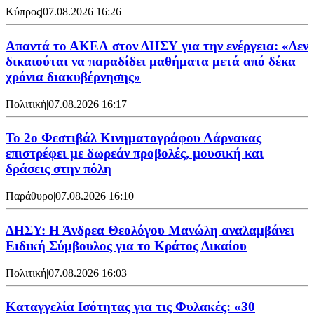
Κύπρος
|
07.08.2026 16:26
Απαντά το ΑΚΕΛ στον ΔΗΣΥ για την ενέργεια: «Δεν
δικαιούται να παραδίδει μαθήματα μετά από δέκα
χρόνια διακυβέρνησης»
Πολιτική
|
07.08.2026 16:17
Το 2ο Φεστιβάλ Κινηματογράφου Λάρνακας
επιστρέφει με δωρεάν προβολές, μουσική και
δράσεις στην πόλη
Παράθυρο
|
07.08.2026 16:10
ΔΗΣΥ: Η Άνδρεα Θεολόγου Μανώλη αναλαμβάνει
Ειδική Σύμβουλος για το Κράτος Δικαίου
Πολιτική
|
07.08.2026 16:03
Καταγγελία Ισότητας για τις Φυλακές: «30