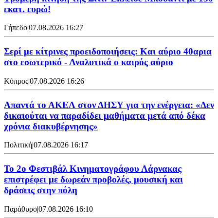
εκατ. ευρώ!
Γήπεδο
|
07.08.2026 16:27
Σερί με κίτρινες προειδοποιήσεις: Και αύριο 40αρια
στο εσωτερικό - Αναλυτικά ο καιρός αύριο
Κύπρος
|
07.08.2026 16:26
Απαντά το ΑΚΕΛ στον ΔΗΣΥ για την ενέργεια: «Δεν
δικαιούται να παραδίδει μαθήματα μετά από δέκα
χρόνια διακυβέρνησης»
Πολιτική
|
07.08.2026 16:17
Το 2ο Φεστιβάλ Κινηματογράφου Λάρνακας
επιστρέφει με δωρεάν προβολές, μουσική και
δράσεις στην πόλη
Παράθυρο
|
07.08.2026 16:10