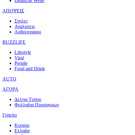
Deutsche Welle
ΑΠΟΨΕΙΣ
Στηλες
Αναλυσεις
Αρθρογραφοι
BUZZLIFE
Lifestyle
Viral
People
Food and Drink
AUTO
ΑΓΟΡΑ
Δελτια Τυπου
Φυλλαδια Προσφορων
Γηπεδο
Κυπρος
Ελλαδα