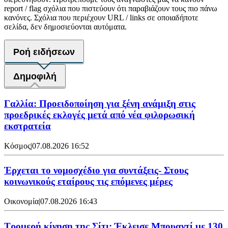
report / flag σχόλια που πιστεύουν ότι παραβιάζουν τους πιο πάνω
κανόνες. Σχόλια που περιέχουν URL / links σε οποιαδήποτε
σελίδα, δεν δημοσιεύονται αυτόματα.
Ροή ειδήσεων
Δημοφιλή
Γαλλία: Προειδοποίηση για ξένη ανάμιξη στις
προεδρικές εκλογές μετά από νέα φιλορωσική
εκστρατεία
Κόσμος
|
07.08.2026 16:52
Έρχεται το νομοσχέδιο για συντάξεις- Στους
κοινωνικούς εταίρους τις επόμενες μέρες
Οικονομία
|
07.08.2026 16:43
Τρομερή κίνηση της Σίτι: Έκλεισε Μπουαντί με 130