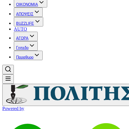
OIKONOMIA
ΑΠΟΨΕΙΣ
BUZZLIFE
AUTO
ΑΓΟΡΑ
Γηπεδο
Παραθυρο
Powered by