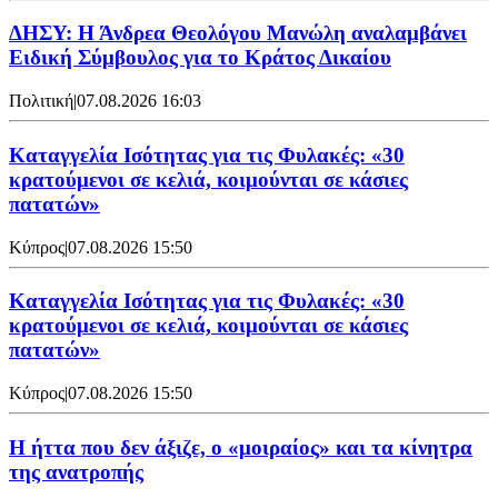
ΔΗΣΥ: Η Άνδρεα Θεολόγου Μανώλη αναλαμβάνει
Ειδική Σύμβουλος για το Κράτος Δικαίου
Πολιτική
|
07.08.2026 16:03
Καταγγελία Ισότητας για τις Φυλακές: «30
κρατούμενοι σε κελιά, κοιμούνται σε κάσιες
πατατών»
Κύπρος
|
07.08.2026 15:50
Καταγγελία Ισότητας για τις Φυλακές: «30
κρατούμενοι σε κελιά, κοιμούνται σε κάσιες
πατατών»
Κύπρος
|
07.08.2026 15:50
Η ήττα που δεν άξιζε, ο «μοιραίος» και τα κίνητρα
της ανατροπής