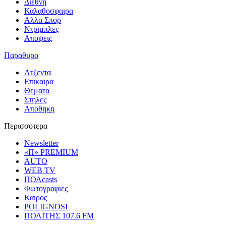
Διεθνη
Καλαθοσφαιρα
Αλλα Σπορ
Ντριμπλες
Αποψεις
Παραθυρο
Ατζεντα
Επικαιρα
Θεματα
Στηλες
Αποθηκη
Περισσοτερα
Newsletter
«Π» PREMIUM
AUTO
WEB TV
ΠΟΛcasts
Φωτογραφιες
Καιρος
POLIGNOSI
ΠΟΛΙΤΗΣ 107.6 FM