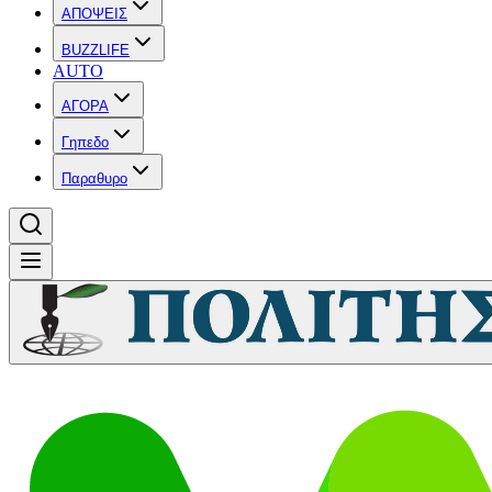
ΑΠΟΨΕΙΣ
BUZZLIFE
AUTO
ΑΓΟΡΑ
Γηπεδο
Παραθυρο