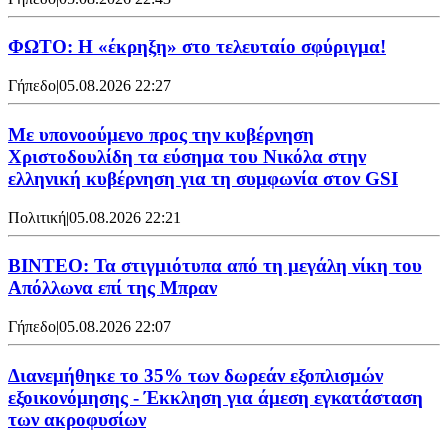
ΦΩΤΟ: Η «έκρηξη» στο τελευταίο σφύριγμα!
Γήπεδο
|
05.08.2026 22:27
Με υπονοούμενο προς την κυβέρνηση
Χριστοδουλίδη τα εύσημα του Νικόλα στην
ελληνική κυβέρνηση για τη συμφωνία στον GSI
Πολιτική
|
05.08.2026 22:21
ΒΙΝΤΕΟ: Τα στιγμιότυπα από τη μεγάλη νίκη του
Απόλλωνα επί της Μπραν
Γήπεδο
|
05.08.2026 22:07
Διανεμήθηκε το 35% των δωρεάν εξοπλισμών
εξοικονόμησης - Έκκληση για άμεση εγκατάσταση
των ακροφυσίων