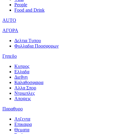
People
Food and Drink
AUTO
ΑΓΟΡΑ
Δελτια Τυπου
Φυλλαδια Προσφορων
Γηπεδο
Κυπρος
Ελλαδα
Διεθνη
Καλαθοσφαιρα
Αλλα Σπορ
Ντριμπλες
Αποψεις
Παραθυρο
Ατζεντα
Επικαιρα
Θεματα