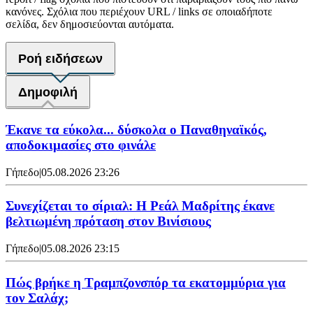
κανόνες. Σχόλια που περιέχουν URL / links σε οποιαδήποτε
σελίδα, δεν δημοσιεύονται αυτόματα.
Ροή ειδήσεων
Δημοφιλή
Έκανε τα εύκολα... δύσκολα ο Παναθηναϊκός,
αποδοκιμασίες στο φινάλε
Γήπεδο
|
05.08.2026 23:26
Συνεχίζεται το σίριαλ: Η Ρεάλ Μαδρίτης έκανε
βελτιωμένη πρόταση στον Βινίσιους
Γήπεδο
|
05.08.2026 23:15
Πώς βρήκε η Τραμπζονσπόρ τα εκατομμύρια για
τον Σαλάχ;