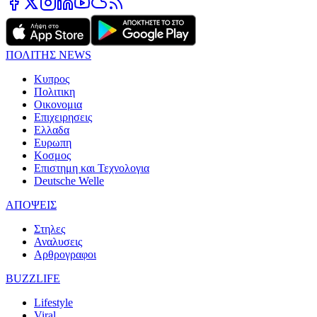
ΠΟΛΙΤΗΣ NEWS
Κυπρος
Πολιτικη
Οικονομια
Επιχειρησεις
Ελλαδα
Ευρωπη
Κοσμος
Επιστημη και Τεχνολογια
Deutsche Welle
ΑΠΟΨΕΙΣ
Στηλες
Αναλυσεις
Αρθρογραφοι
BUZZLIFE
Lifestyle
Viral