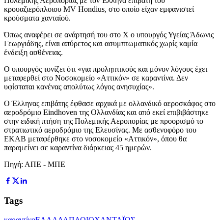
Πολεμικής Αεροπορίας με τον Έλληνα επιβάτη του
κρουαζιερόπλοιου MV Hondius, στο οποίο είχαν εμφανιστεί
κρούσματα χανταϊού.
Όπως αναφέρει σε ανάρτησή του στο Χ ο υπουργός Υγείας Άδωνις
Γεωργιάδης, είναι απύρετος και ασυμπτωματικός χωρίς καμία
ένδειξη ασθένειας.
Ο υπουργός τονίζει ότι «για προληπτικούς και μόνον λόγους έχει
μεταφερθεί στο Νοσοκομείο «Αττικόν» σε καραντίνα. Δεν
υφίσταται κανένας απολύτως λόγος ανησυχίας».
Ο Έλληνας επιβάτης έφθασε αρχικά με ολλανδικό αεροσκάφος στο
αεροδρόμιο Eindhoven της Ολλανδίας και από εκεί επιβιβάστηκε
στην ειδική πτήση της Πολεμικής Αεροπορίας με προορισμό το
στρατιωτικό αεροδρόμιο της Ελευσίνας. Με ασθενοφόρο του
ΕΚΑΒ μεταφέρθηκε στο νοσοκομείο «Αττικόν», όπου θα
παραμείνει σε καραντίνα διάρκειας 45 ημερών.
Πηγή: ΑΠΕ - ΜΠΕ
Tags
καραντίνα
ΕΛΛΑΔΑ
ΠΛΟΙΟ
ΧΑΝΤΑΪΟΣ