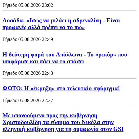
Γήπεδο
|
05.08.2026 23:02
Λοσάδα: «Ισως να μιλάει η αδρεναλίνη - Είναι
προφανές αλλά πρέπει να το πω»
Γήπεδο
|
05.08.2026 22:49
Η δεύτερη φορά του Απόλλωνα - Το «ρεκόρ» που
ισοφάρισε και πάει να το σπάσει
Γήπεδο
|
05.08.2026 22:43
ΦΩΤΟ: Η «έκρηξη» στο τελευταίο σφύριγμα!
Γήπεδο
|
05.08.2026 22:27
Με υπονοούμενο προς την κυβέρνηση
Χριστοδουλίδη τα εύσημα του Νικόλα στην
ελληνική κυβέρνηση για τη συμφωνία στον GSI