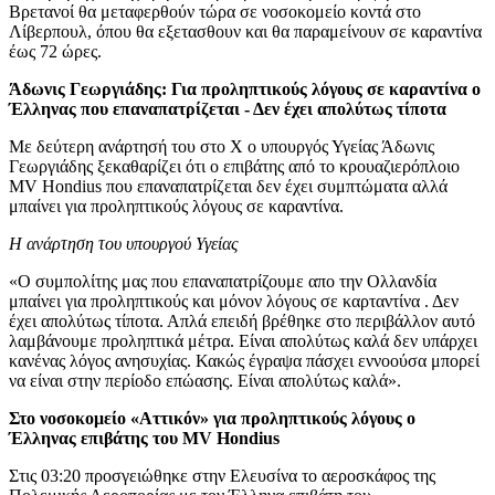
Βρετανοί θα μεταφερθούν τώρα σε νοσοκομείο κοντά στο
Λίβερπουλ, όπου θα εξετασθουν και θα παραμείνουν σε καραντίνα
έως 72 ώρες.
Άδωνις Γεωργιάδης: Για προληπτικούς λόγους σε καραντίνα ο
Έλληνας που επαναπατρίζεται - Δεν έχει απολύτως τίποτα
Με δεύτερη ανάρτησή του στο Χ ο υπουργός Υγείας Άδωνις
Γεωργιάδης ξεκαθαρίζει ότι ο επιβάτης από το κρουαζιερόπλοιο
MV Hondius που επαναπατρίζεται δεν έχει συμπτώματα αλλά
μπαίνει για προληπτικούς λόγους σε καραντίνα.
Η ανάρτηση του υπουργού Υγείας
«Ο συμπολίτης μας που επαναπατρίζουμε απο την Ολλανδία
μπαίνει για προληπτικούς και μόνον λόγους σε καρταντίνα . Δεν
έχει απολύτως τίποτα. Απλά επειδή βρέθηκε στο περιβάλλον αυτό
λαμβάνουμε προληπτικά μέτρα. Είναι απολύτως καλά δεν υπάρχει
κανένας λόγος ανησυχίας. Κακώς έγραψα πάσχει εννοούσα μπορεί
να είναι στην περίοδο επώασης. Είναι απολύτως καλά».
Στο νοσοκομείο «Αττικόν» για προληπτικούς λόγους ο
Έλληνας επιβάτης του MV Hondius
Στις 03:20 προσγειώθηκε στην Ελευσίνα το αεροσκάφος της