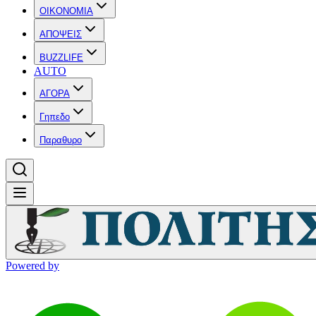
OIKONOMIA
ΑΠΟΨΕΙΣ
BUZZLIFE
AUTO
ΑΓΟΡΑ
Γηπεδο
Παραθυρο
Powered by