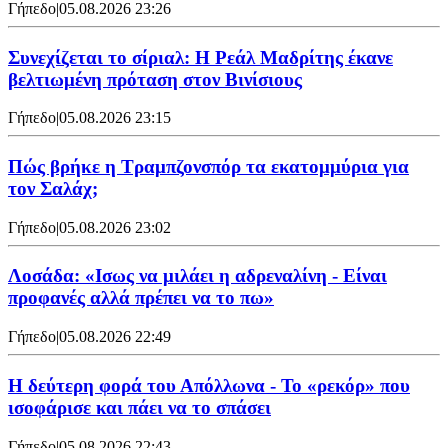
Γήπεδο
|
05.08.2026 23:26
Συνεχίζεται το σίριαλ: Η Ρεάλ Μαδρίτης έκανε
βελτιωμένη πρόταση στον Βινίσιους
Γήπεδο
|
05.08.2026 23:15
Πώς βρήκε η Τραμπζονσπόρ τα εκατομμύρια για
τον Σαλάχ;
Γήπεδο
|
05.08.2026 23:02
Λοσάδα: «Ισως να μιλάει η αδρεναλίνη - Είναι
προφανές αλλά πρέπει να το πω»
Γήπεδο
|
05.08.2026 22:49
Η δεύτερη φορά του Απόλλωνα - Το «ρεκόρ» που
ισοφάρισε και πάει να το σπάσει
Γήπεδο
|
05.08.2026 22:43