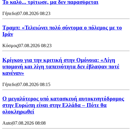
Το καλό... τρίτωσε, μα δεν παρασύρεται
Γήπεδο
|
07.08.2026 08:23
Τραμπ: «Τελειώνει πολύ σύντομα ο πόλεμος με το
Ιράν
Κόσμος
|
07.08.2026 08:23
Κρίγκου για την κριτική στην Ομόνοια: «Λίγη
υπομονή και λίγη ταπεινότητα δεν έβλαψαν ποτέ
κανέναν»
Γήπεδο
|
07.08.2026 08:15
Ο μεγαλύτερος υπό κατασκευή αυτοκινητόδρομος
στην Ευρώπη είναι στην Ελλάδα – Πότε θα
ολοκληρωθεί
Auto
|
07.08.2026 08:08