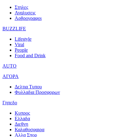
Στηλες
Αναλυσεις
Αρθρογραφοι
BUZZLIFE
Lifestyle
Viral
People
Food and Drink
AUTO
ΑΓΟΡΑ
Δελτια Τυπου
Φυλλαδια Προσφορων
Γηπεδο
Κυπρος
Ελλαδα
Διεθνη
Καλαθοσφαιρα
Αλλα Σπορ