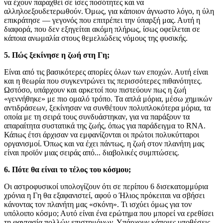
να έχουν παραχθεί σε ίσες ποσότητες και να
αλληλοεξουδετερωθούν. Όμως, για κάποιον άγνωστο λόγο, η ύλη
επικράτησε — γεγονός που επιτρέπει την ύπαρξή μας. Αυτή η
διαφορά, που δεν εξηγείται ακόμη πλήρως, ίσως οφείλεται σε
κάποια ανωμαλία στους θεμελιώδεις νόμους της φυσικής.
5. Πώς ξεκίνησε η ζωή στη Γη;
Είναι από τις βασικότερες απορίες όλων των εποχών. Αυτή είναι
και η θεωρία που συγκεντρώνει τις περισσότερες πιθανότητες.
Ωστόσο, υπάρχουν και αρκετοί που πιστεύουν πως η ζωή
«γεννήθηκε» με πιο ομαλό τρόπο. Τα απλά μόρια, μέσω χημικών
αντιδράσεων, ξεκίνησαν να συνθέτουν πολυπλοκότερα μόρια, τα
οποία με τη σειρά τους συνδυάστηκαν, για να παράξουν τα
απαραίτητα συστατικά της ζωής, όπως για παράδειγμα το RNA.
Κάπως έτσι άρχισαν να εμφανίζονται οι πρώτοι πολυκύτταροι
οργανισμοί. Όπως και να έχει πάντως, η ζωή στον πλανήτη μας
είναι προϊόν μιας σειράς από... διαβολικές συμπτώσεις.
6. Πότε θα είναι το τέλος του κόσμου;
Οι αστροφυσικοί υπολογίζουν ότι σε περίπου 6 δισεκατομμύρια
χρόνια η Γη θα εξαφανιστεί, αφού ο Ήλιος πρόκειται να σβήσει
κάνοντας τον πλανήτη μας «σκόνη». Τι ισχύει όμως για τον
υπόλοιπο κόσμο; Αυτό είναι ένα ερώτημα που μπορεί να ερεθίσει
τη φαντασία πολλών επιστημόνων. Υπάρχουν κάποιες υποθέσεις