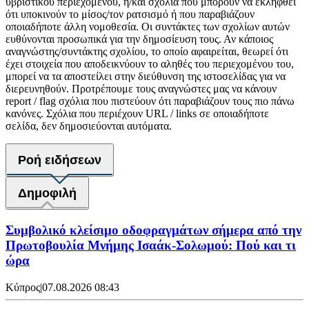
υβριστικού περιεχομένου, ή/και σχόλια που μπορούν να εκληφθεί
ότι υποκινούν το μίσος/τον ρατσισμό ή που παραβιάζουν
οποιαδήποτε άλλη νομοθεσία. Οι συντάκτες των σχολίων αυτών
ευθύνονται προσωπικά για την δημοσίευση τους. Αν κάποιος
αναγνώστης/συντάκτης σχολίου, το οποίο αφαιρείται, θεωρεί ότι
έχει στοιχεία που αποδεικνύουν το αληθές του περιεχομένου του,
μπορεί να τα αποστείλει στην διεύθυνση της ιστοσελίδας για να
διερευνηθούν. Προτρέπουμε τους αναγνώστες μας να κάνουν
report / flag σχόλια που πιστεύουν ότι παραβιάζουν τους πιο πάνω
κανόνες. Σχόλια που περιέχουν URL / links σε οποιαδήποτε
σελίδα, δεν δημοσιεύονται αυτόματα.
Ροή ειδήσεων
Δημοφιλή
Συμβολικό κλείσιμο οδοφραγμάτων σήμερα από την
Πρωτοβουλία Μνήμης Ισαάκ-Σολωμού: Πού και τι
ώρα
Κύπρος
|
07.08.2026 08:43