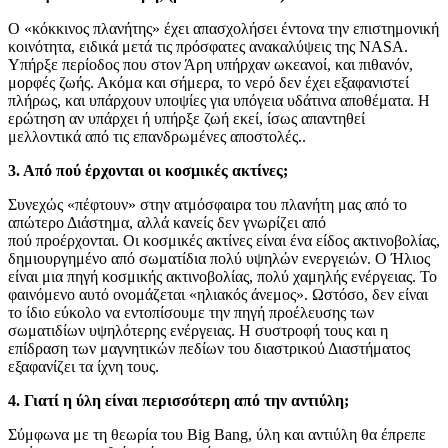
Ο «κόκκινος πλανήτης» έχει απασχολήσει έντονα την επιστημονική
κοινότητα, ειδικά μετά τις πρόσφατες ανακαλύψεις της NASA.
Υπήρξε περίοδος που στον Άρη υπήρχαν ωκεανοί, και πιθανόν,
μορφές ζωής. Ακόμα και σήμερα, το νερό δεν έχει εξαφανιστεί
πλήρως, και υπάρχουν υποψίες για υπόγεια υδάτινα αποθέματα. Η
ερώτηση αν υπάρχει ή υπήρξε ζωή εκεί, ίσως απαντηθεί
μελλοντικά από τις επανδρωμένες αποστολές..
3. Από πού έρχονται οι κοσμικές ακτίνες;
Συνεχώς «πέφτουν» στην ατμόσφαιρα του πλανήτη μας από το
απώτερο Διάστημα, αλλά κανείς δεν γνωρίζει από
πού προέρχονται. Οι κοσμικές ακτίνες είναι ένα είδος ακτινοβολίας,
δημιουργημένο από σωματίδια πολύ υψηλών ενεργειών. Ο Ήλιος
είναι μια πηγή κοσμικής ακτινοβολίας, πολύ χαμηλής ενέργειας. Το
φαινόμενο αυτό ονομάζεται «ηλιακός άνεμος». Ωστόσο, δεν είναι
το ίδιο εύκολο να εντοπίσουμε την πηγή προέλευσης των
σωματιδίων υψηλότερης ενέργειας. Η συστροφή τους και η
επίδραση των μαγνητικών πεδίων του διαστρικού Διαστήματος
εξαφανίζει τα ίχνη τους.
4. Γιατί η ύλη είναι περισσότερη από την αντιύλη;
Σύμφωνα με τη θεωρία του Big Bang, ύλη και αντιύλη θα έπρεπε