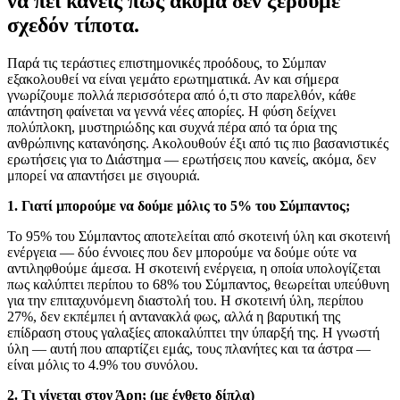
να πει κανείς πως ακόμα δεν ξέρουμε
σχεδόν τίποτα.
Παρά τις τεράστιες επιστημονικές προόδους, το Σύμπαν
εξακολουθεί να είναι γεμάτο ερωτηματικά. Αν και σήμερα
γνωρίζουμε πολλά περισσότερα από ό,τι στο παρελθόν, κάθε
απάντηση φαίνεται να γεννά νέες απορίες. Η φύση δείχνει
πολύπλοκη, μυστηριώδης και συχνά πέρα από τα όρια της
ανθρώπινης κατανόησης. Ακολουθούν έξι από τις πιο βασανιστικές
ερωτήσεις για το Διάστημα — ερωτήσεις που κανείς, ακόμα, δεν
μπορεί να απαντήσει με σιγουριά.
1. Γιατί μπορούμε να δούμε μόλις το 5% του Σύμπαντος;
Το 95% του Σύμπαντος αποτελείται από σκοτεινή ύλη και σκοτεινή
ενέργεια — δύο έννοιες που δεν μπορούμε να δούμε ούτε να
αντιληφθούμε άμεσα. Η σκοτεινή ενέργεια, η οποία υπολογίζεται
πως καλύπτει περίπου το 68% του Σύμπαντος, θεωρείται υπεύθυνη
για την επιταχυνόμενη διαστολή του. Η σκοτεινή ύλη, περίπου
27%, δεν εκπέμπει ή αντανακλά φως, αλλά η βαρυτική της
επίδραση στους γαλαξίες αποκαλύπτει την ύπαρξή της. Η γνωστή
ύλη — αυτή που απαρτίζει εμάς, τους πλανήτες και τα άστρα —
είναι μόλις το 4.9% του συνόλου.
2. Τι γίνεται στον Άρη; (με ένθετο δίπλα)