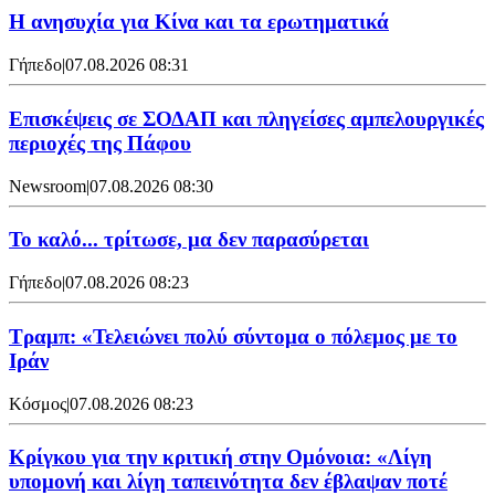
Η ανησυχία για Κίνα και τα ερωτηματικά
Γήπεδο
|
07.08.2026 08:31
Επισκέψεις σε ΣΟΔΑΠ και πληγείσες αμπελουργικές
περιοχές της Πάφου
Newsroom
|
07.08.2026 08:30
Το καλό... τρίτωσε, μα δεν παρασύρεται
Γήπεδο
|
07.08.2026 08:23
Τραμπ: «Τελειώνει πολύ σύντομα ο πόλεμος με το
Ιράν
Κόσμος
|
07.08.2026 08:23
Κρίγκου για την κριτική στην Ομόνοια: «Λίγη
υπομονή και λίγη ταπεινότητα δεν έβλαψαν ποτέ