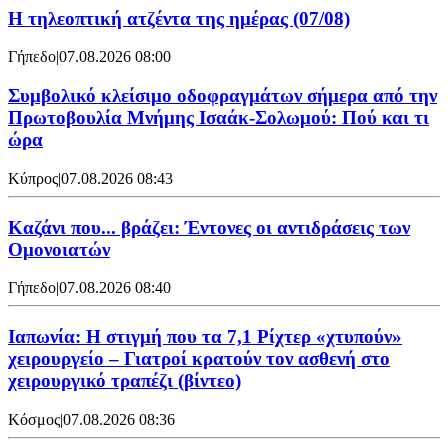
Η τηλεοπτική ατζέντα της ημέρας (07/08)
Γήπεδο
|
07.08.2026 08:00
Συμβολικό κλείσιμο οδοφραγμάτων σήμερα από την
Πρωτοβουλία Μνήμης Ισαάκ-Σολωμού: Πού και τι
ώρα
Κύπρος
|
07.08.2026 08:43
Καζάνι που... βράζει: Έντονες οι αντιδράσεις των
Ομονοιατών
Γήπεδο
|
07.08.2026 08:40
Ιαπωνία: Η στιγμή που τα 7,1 Ρίχτερ «χτυπούν»
χειρουργείο – Γιατροί κρατούν τον ασθενή στο
χειρουργικό τραπέζι (βίντεο)
Κόσμος
|
07.08.2026 08:36