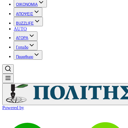
OIKONOMIA
ΑΠΟΨΕΙΣ
BUZZLIFE
AUTO
ΑΓΟΡΑ
Γηπεδο
Παραθυρο
Powered by