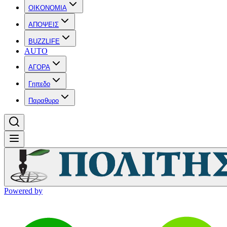
OIKONOMIA
ΑΠΟΨΕΙΣ
BUZZLIFE
AUTO
ΑΓΟΡΑ
Γηπεδο
Παραθυρο
Powered by