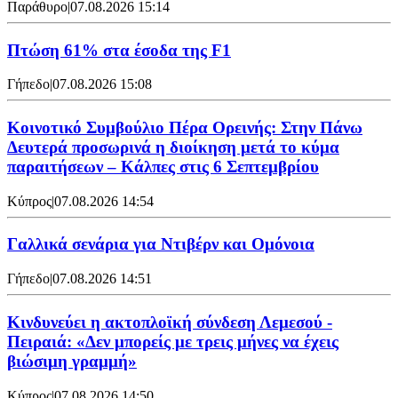
Παράθυρο
|
07.08.2026 15:14
Πτώση 61% στα έσοδα της F1
Γήπεδο
|
07.08.2026 15:08
Κοινοτικό Συμβούλιο Πέρα Ορεινής: Στην Πάνω
Δευτερά προσωρινά η διοίκηση μετά το κύμα
παραιτήσεων – Κάλπες στις 6 Σεπτεμβρίου
Κύπρος
|
07.08.2026 14:54
Γαλλικά σενάρια για Ντιβέρν και Ομόνοια
Γήπεδο
|
07.08.2026 14:51
Κινδυνεύει η ακτοπλοϊκή σύνδεση Λεμεσού -
Πειραιά: «Δεν μπορείς με τρεις μήνες να έχεις
βιώσιμη γραμμή»
Κύπρος
|
07.08.2026 14:50