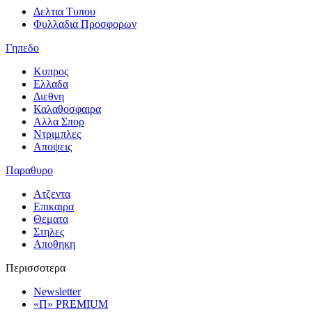
Δελτια Τυπου
Φυλλαδια Προσφορων
Γηπεδο
Κυπρος
Ελλαδα
Διεθνη
Καλαθοσφαιρα
Αλλα Σπορ
Ντριμπλες
Αποψεις
Παραθυρο
Ατζεντα
Επικαιρα
Θεματα
Στηλες
Αποθηκη
Περισσοτερα
Newsletter
«Π» PREMIUM