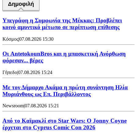
Δημοφιλή
Υπεγράφη η Συμφωνία της Μέκκας: Προβλέπει
κοινό αμυντικό μέτωπο σε περίπτωση επίθεσης
Κόσμος
|
07.08.2026 15:30
Oι AntetokounBros και η μπασκετική Ανόρθωση
φόρεσαν... βέρες
Γήπεδο
|
07.08.2026 15:24
Με τον Δήμαρχο Ακάμα η πρώτη συνάντηση Ηλία
Μυριάνθους ως Επ. Περιβάλλοντος
Newsroom
|
07.08.2026 15:21
Από το Καϊμακλί στο Star Wars: Ο Jonny Coyne
έρχεται στο Cyprus Comic Con 2026