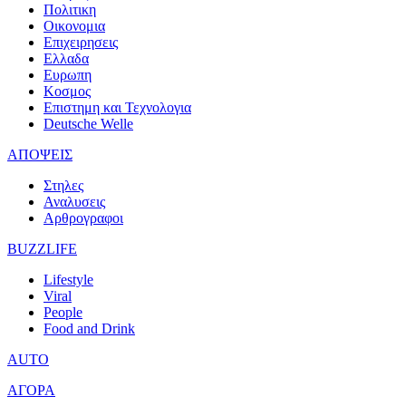
Πολιτικη
Οικονομια
Επιχειρησεις
Ελλαδα
Ευρωπη
Κοσμος
Επιστημη και Τεχνολογια
Deutsche Welle
ΑΠΟΨΕΙΣ
Στηλες
Αναλυσεις
Αρθρογραφοι
BUZZLIFE
Lifestyle
Viral
People
Food and Drink
AUTO
ΑΓΟΡΑ