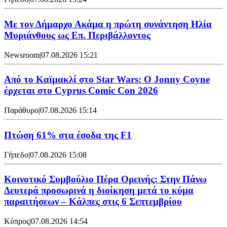
Με τον Δήμαρχο Ακάμα η πρώτη συνάντηση Ηλία
Μυριάνθους ως Επ. Περιβάλλοντος
Newsroom
|
07.08.2026 15:21
Από το Καϊμακλί στο Star Wars: Ο Jonny Coyne
έρχεται στο Cyprus Comic Con 2026
Παράθυρο
|
07.08.2026 15:14
Πτώση 61% στα έσοδα της F1
Γήπεδο
|
07.08.2026 15:08
Κοινοτικό Συμβούλιο Πέρα Ορεινής: Στην Πάνω
Δευτερά προσωρινά η διοίκηση μετά το κύμα
παραιτήσεων – Κάλπες στις 6 Σεπτεμβρίου
Κύπρος
|
07.08.2026 14:54