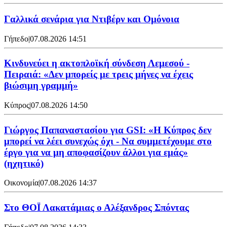
Γαλλικά σενάρια για Ντιβέρν και Ομόνοια
Γήπεδο
|
07.08.2026 14:51
Κινδυνεύει η ακτοπλοϊκή σύνδεση Λεμεσού -
Πειραιά: «Δεν μπορείς με τρεις μήνες να έχεις
βιώσιμη γραμμή»
Κύπρος
|
07.08.2026 14:50
Γιώργος Παπαναστασίου για GSI: «Η Κύπρος δεν
μπορεί να λέει συνεχώς όχι - Να συμμετέχουμε στο
έργο για να μη αποφασίζουν άλλοι για εμάς»
(ηχητικό)
Οικονομία
|
07.08.2026 14:37
Στο ΘΟΪ Λακατάμιας ο Αλέξανδρος Σπόντας