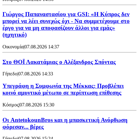
Γιώργος Παπαναστασίου για GSI: «Η Κύπρος δεν
μπορεί να λέει συνεχώς όχι - Να συμμετέχουμε στο
έργο για να μη αποφασίζουν άλλοι για εμάς»
(ηχητικό)
Οικονομία
|
07.08.2026 14:37
Στο ΘΟΪ Λακατάμιας ο Αλέξανδρος Σπόντας
Γήπεδο
|
07.08.2026 14:33
Υπεγράφη η Συμφωνία της Μέκκας: Προβλέπει
κοινό αμυντικό μέτωπο σε περίπτωση επίθεσης
Κόσμος
|
07.08.2026 15:30
Oι AntetokounBros και η μπασκετική Ανόρθωση
φόρεσαν... βέρες
Γήπεδο
|
07.08.2026 15:24