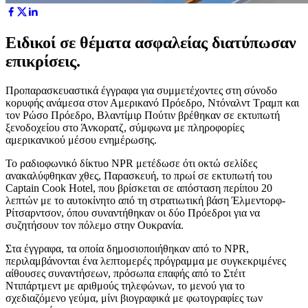
Ειδικοί σε θέματα ασφαλείας διατύπωσαν
επικρίσεις.
Προπαρασκευαστικά έγγραφα για συμμετέχοντες στη σύνοδο
κορυφής ανάμεσα στον Αμερικανό Πρόεδρο, Ντόναλντ Τραμπ και
τον Ρώσο Πρόεδρο, Βλαντίμιρ Πούτιν βρέθηκαν σε εκτυπωτή
ξενοδοχείου στο Άνκορατζ, σύμφωνα με πληροφορίες
αμερικανικού μέσου ενημέρωσης.
Το ραδιοφωνικό δίκτυο NPR μετέδωσε ότι οκτώ σελίδες
ανακαλύφθηκαν χθες, Παρασκευή, το πρωί σε εκτυπωτή του
Captain Cook Hotel, που βρίσκεται σε απόσταση περίπου 20
λεπτών με το αυτοκίνητο από τη στρατιωτική βάση Έλμεντορφ-
Ρίτσαρντσον, όπου συναντήθηκαν οι δύο Πρόεδροι για να
συζητήσουν τον πόλεμο στην Ουκρανία.
Στα έγγραφα, τα οποία δημοσιοποιήθηκαν από το NPR,
περιλαμβάνονται ένα λεπτομερές πρόγραμμα με συγκεκριμένες
αίθουσες συναντήσεων, πρόσωπα επαφής από το Στέιτ
Ντιπάρτμεντ με αριθμούς τηλεφώνων, το μενού για το
σχεδιαζόμενο γεύμα, μίνι βιογραφικά με φωτογραφίες των