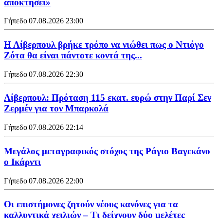
αποκτήσει»
Γήπεδο
|
07.08.2026 23:00
Η Λίβερπουλ βρήκε τρόπο να νιώθει πως ο Ντιόγο
Ζότα θα είναι πάντοτε κοντά της...
Γήπεδο
|
07.08.2026 22:30
Λίβερπουλ: Πρόταση 115 εκατ. ευρώ στην Παρί Σεν
Ζερμέν για τον Μπαρκολά
Γήπεδο
|
07.08.2026 22:14
Μεγάλος μεταγραφικός στόχος της Ράγιο Βαγεκάνο
ο Ικάρντι
Γήπεδο
|
07.08.2026 22:00
Οι επιστήμονες ζητούν νέους κανόνες για τα
καλλυντικά χειλιών – Τι δείχνουν δύο μελέτες