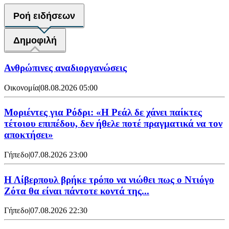
Ροή ειδήσεων
Δημοφιλή
Ανθρώπινες αναδιοργανώσεις
Οικονομία
|
08.08.2026 05:00
Μοριέντες για Ρόδρι: «Η Ρεάλ δε χάνει παίκτες
τέτοιου επιπέδου, δεν ήθελε ποτέ πραγματικά να τον
αποκτήσει»
Γήπεδο
|
07.08.2026 23:00
Η Λίβερπουλ βρήκε τρόπο να νιώθει πως ο Ντιόγο
Ζότα θα είναι πάντοτε κοντά της...
Γήπεδο
|
07.08.2026 22:30