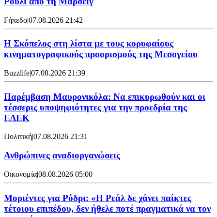
Ρούλι από τη Μαρσέιγ
Γήπεδο
|
07.08.2026 21:42
Η Σκόπελος στη λίστα με τους κορυφαίους
κινηματογραφικούς προορισμούς της Μεσογείου
Buzzlife
|
07.08.2026 21:39
Παρέμβαση Μαυρονικόλα: Να επικυρωθούν και οι
τέσσερις υποψηφιότητες για την προεδρία της
ΕΔΕΚ
Πολιτική
|
07.08.2026 21:31
Ανθρώπινες αναδιοργανώσεις
Οικονομία
|
08.08.2026 05:00
Μοριέντες για Ρόδρι: «Η Ρεάλ δε χάνει παίκτες
τέτοιου επιπέδου, δεν ήθελε ποτέ πραγματικά να τον