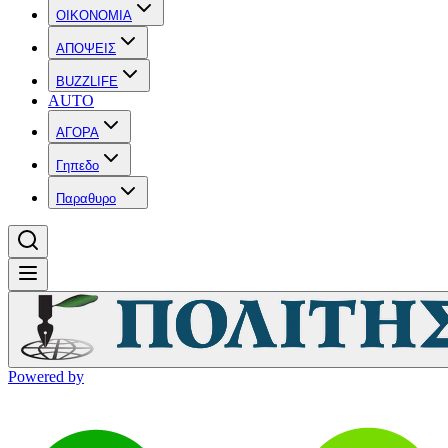
OIKONOMIA
ΑΠΟΨΕΙΣ
BUZZLIFE
AUTO
ΑΓΟΡΑ
Γηπεδο
Παραθυρο
Powered by