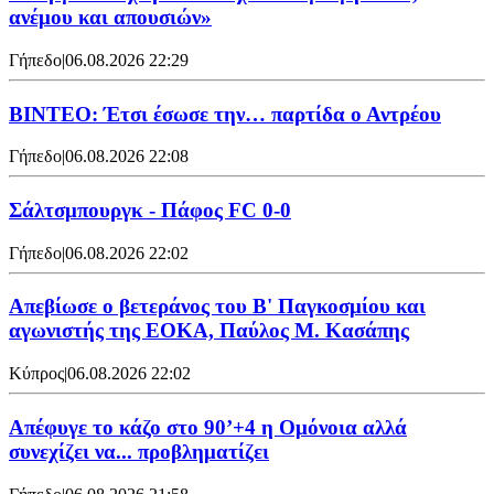
ανέμου και απουσιών»
Γήπεδο
|
06.08.2026 22:29
ΒΙΝΤΕΟ: Έτσι έσωσε την… παρτίδα ο Αντρέου
Γήπεδο
|
06.08.2026 22:08
Σάλτσμπουργκ - Πάφος FC 0-0
Γήπεδο
|
06.08.2026 22:02
Απεβίωσε ο βετεράνος του Β' Παγκοσμίου και
αγωνιστής της ΕΟΚΑ, Παύλος Μ. Κασάπης
Κύπρος
|
06.08.2026 22:02
Απέφυγε το κάζο στο 90’+4 η Ομόνοια αλλά
συνεχίζει να... προβληματίζει