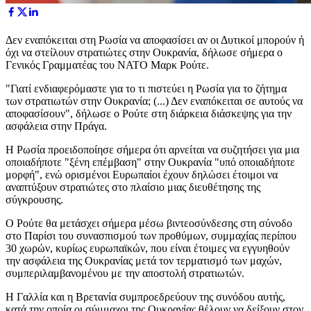
Δεν εναπόκειται στη Ρωσία να αποφασίσει αν οι Δυτικοί μπορούν ή
όχι να στείλουν στρατιώτες στην Ουκρανία, δήλωσε σήμερα ο
Γενικός Γραμματέας του ΝΑΤΟ Μαρκ Ρούτε.
"Γιατί ενδιαφερόμαστε για το τι πιστεύει η Ρωσία για το ζήτημα
των στρατιωτών στην Ουκρανία; (...) Δεν εναπόκειται σε αυτούς να
αποφασίσουν", δήλωσε ο Ρούτε στη διάρκεια διάσκεψης για την
ασφάλεια στην Πράγα.
Η Ρωσία προειδοποίησε σήμερα ότι αρνείται να συζητήσει για μια
οποιαδήποτε "ξένη επέμβαση" στην Ουκρανία "υπό οποιαδήποτε
μορφή", ενώ ορισμένοι Ευρωπαίοι έχουν δηλώσει έτοιμοι να
αναπτύξουν στρατιώτες στο πλαίσιο μιας διευθέτησης της
σύγκρουσης.
Ο Ρούτε θα μετάσχει σήμερα μέσω βιντεοσύνδεσης στη σύνοδο
στο Παρίσι του συνασπισμού των προθύμων, συμμαχίας περίπου
30 χωρών, κυρίως ευρωπαϊκών, που είναι έτοιμες να εγγυηθούν
την ασφάλεια της Ουκρανίας μετά τον τερματισμό των μαχών,
συμπεριλαμβανομένου με την αποστολή στρατιωτών.
Η Γαλλία και η Βρετανία συμπροεδρεύουν της συνόδου αυτής,
κατά την οποία οι σύμμαχοι της Ουκρανίας θέλουν να δείξουν στον