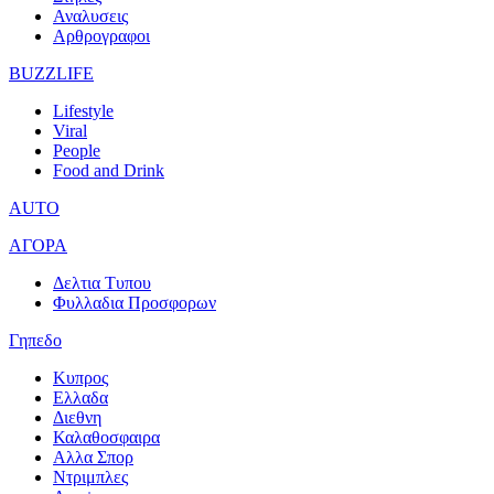
Αναλυσεις
Αρθρογραφοι
BUZZLIFE
Lifestyle
Viral
People
Food and Drink
AUTO
ΑΓΟΡΑ
Δελτια Τυπου
Φυλλαδια Προσφορων
Γηπεδο
Κυπρος
Ελλαδα
Διεθνη
Καλαθοσφαιρα
Αλλα Σπορ
Ντριμπλες