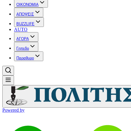
OIKONOMIA
ΑΠΟΨΕΙΣ
BUZZLIFE
AUTO
ΑΓΟΡΑ
Γηπεδο
Παραθυρο
Powered by