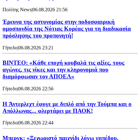
Πολίτης News
|
06.08.2026 21:56
Έρευνα της αστυνομίας στην ποδοσφαιρική
ομοσπονδία της Νότιας Κορέας για τη διαδικασία
πρόσληψης του προπονητή!
Γήπεδο
|
06.08.2026 23:21
ΒΙΝΤΕΟ: «Κάθε εποχή κουβαλά τις αξίες, τους
αγώνες, τις νίκες και την κληρονομιά που
διαμόρφωσαν τον ΑΠΟΕΛ»
Γήπεδο
|
06.08.2026 22:56
H Άντερλεχτ έφυγε με διπλό από την Τούμπα και ο
Απόλλωνας... φλερτάρει με ΠΑΟΚ!
Γήπεδο
|
06.08.2026 22:44
Μπεργκ: «Ξεχωριστό παιχνίδι λόγω γηπέδου,