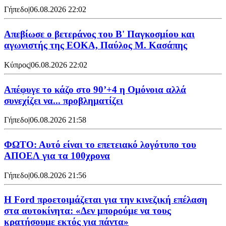
Γήπεδο
|
06.08.2026 22:02
Απεβίωσε ο βετεράνος του Β' Παγκοσμίου και
αγωνιστής της ΕΟΚΑ, Παύλος Μ. Κασάπης
Κύπρος
|
06.08.2026 22:02
Απέφυγε το κάζο στο 90’+4 η Ομόνοια αλλά
συνεχίζει να... προβληματίζει
Γήπεδο
|
06.08.2026 21:58
ΦΩΤΟ: Αυτό είναι το επετειακό λογότυπο του
ΑΠΟΕΛ για τα 100χρονα
Γήπεδο
|
06.08.2026 21:56
Η Ford προετοιμάζεται για την κινεζική επέλαση
στα αυτοκίνητα: «Δεν μπορούμε να τους
κρατήσουμε εκτός για πάντα»