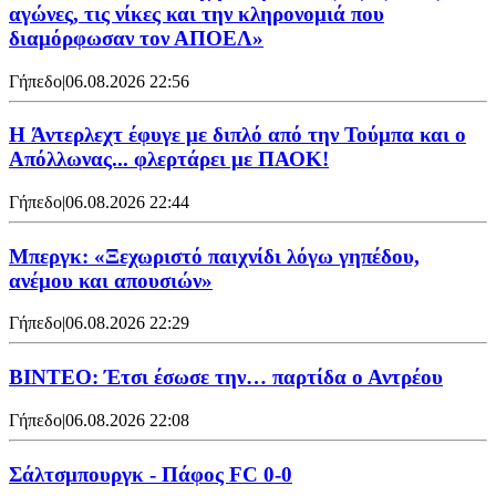
αγώνες, τις νίκες και την κληρονομιά που
διαμόρφωσαν τον ΑΠΟΕΛ»
Γήπεδο
|
06.08.2026 22:56
H Άντερλεχτ έφυγε με διπλό από την Τούμπα και ο
Απόλλωνας... φλερτάρει με ΠΑΟΚ!
Γήπεδο
|
06.08.2026 22:44
Μπεργκ: «Ξεχωριστό παιχνίδι λόγω γηπέδου,
ανέμου και απουσιών»
Γήπεδο
|
06.08.2026 22:29
ΒΙΝΤΕΟ: Έτσι έσωσε την… παρτίδα ο Αντρέου
Γήπεδο
|
06.08.2026 22:08
Σάλτσμπουργκ - Πάφος FC 0-0