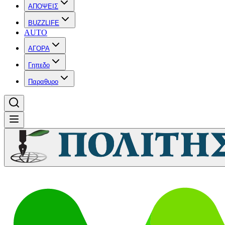
ΑΠΟΨΕΙΣ
BUZZLIFE
AUTO
ΑΓΟΡΑ
Γηπεδο
Παραθυρο