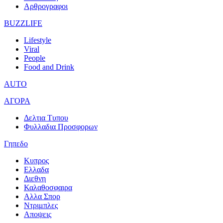
Αρθρογραφοι
BUZZLIFE
Lifestyle
Viral
People
Food and Drink
AUTO
ΑΓΟΡΑ
Δελτια Τυπου
Φυλλαδια Προσφορων
Γηπεδο
Κυπρος
Ελλαδα
Διεθνη
Καλαθοσφαιρα
Αλλα Σπορ
Ντριμπλες
Αποψεις