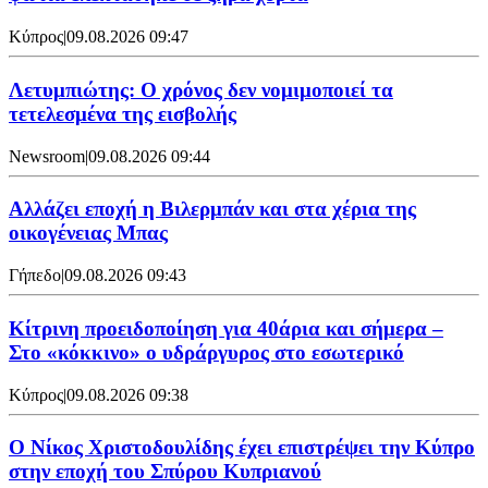
Κύπρος
|
09.08.2026 09:47
Λετυμπιώτης: Ο χρόνος δεν νομιμοποιεί τα
τετελεσμένα της εισβολής
Newsroom
|
09.08.2026 09:44
Aλλάζει εποχή η Βιλερμπάν και στα χέρια της
οικογένειας Μπας
Γήπεδο
|
09.08.2026 09:43
Κίτρινη προειδοποίηση για 40άρια και σήμερα –
Στο «κόκκινο» ο υδράργυρος στο εσωτερικό
Κύπρος
|
09.08.2026 09:38
Ο Νίκος Χριστοδουλίδης έχει επιστρέψει την Κύπρο
στην εποχή του Σπύρου Κυπριανού