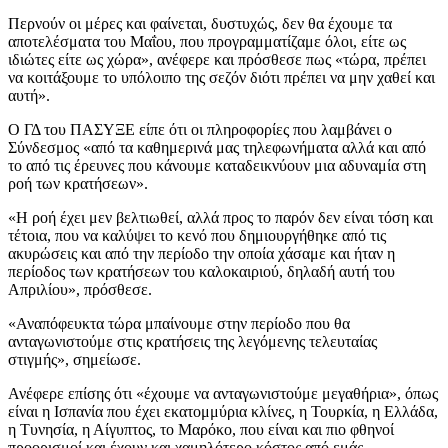
Περνούν οι μέρες και φαίνεται, δυστυχώς, δεν θα έχουμε τα
αποτελέσματα του Μαΐου, που προγραμματίζαμε όλοι, είτε ως
ιδιώτες είτε ως χώρα», ανέφερε και πρόσθεσε πως «τώρα, πρέπει
να κοιτάξουμε το υπόλοιπο της σεζόν διότι πρέπει να μην χαθεί και
αυτή».
Ο ΓΔ του ΠΑΣΥΞΕ είπε ότι οι πληροφορίες που λαμβάνει ο
Σύνδεσμος «από τα καθημερινά μας τηλεφωνήματα αλλά και από
το από τις έρευνες που κάνουμε καταδεικνύουν μια αδυναμία στη
ροή των κρατήσεων».
«Η ροή έχει μεν βελτιωθεί, αλλά προς το παρόν δεν είναι τόση και
τέτοια, που να καλύψει το κενό που δημιουργήθηκε από τις
ακυρώσεις και από την περίοδο την οποία χάσαμε και ήταν η
περίοδος των κρατήσεων του καλοκαιριού, δηλαδή αυτή του
Απριλίου», πρόσθεσε.
«Αναπόφευκτα τώρα μπαίνουμε στην περίοδο που θα
ανταγωνιστούμε στις κρατήσεις της λεγόμενης τελευταίας
στιγμής», σημείωσε.
Ανέφερε επίσης ότι «έχουμε να ανταγωνιστούμε μεγαθήρια», όπως
είναι η Ισπανία που έχει εκατομμύρια κλίνες, η Τουρκία, η Ελλάδα,
η Τυνησία, η Αίγυπτος, το Μαρόκο, που είναι και πιο φθηνοί
προορισμοί και έχουν και χαμηλότερο κόστος από εμάς.