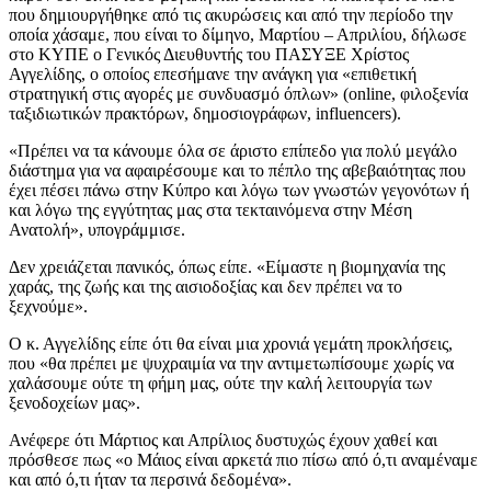
που δημιουργήθηκε από τις ακυρώσεις και από την περίοδο την
οποία χάσαμε, που είναι το δίμηνο, Μαρτίου – Απριλίου, δήλωσε
στο ΚΥΠΕ ο Γενικός Διευθυντής του ΠΑΣΥΞΕ Χρίστος
Αγγελίδης, ο οποίος επεσήμανε την ανάγκη για «επιθετική
στρατηγική στις αγορές με συνδυασμό όπλων» (online, φιλοξενία
ταξιδιωτικών πρακτόρων, δημοσιογράφων, influencers).
«Πρέπει να τα κάνουμε όλα σε άριστο επίπεδο για πολύ μεγάλο
διάστημα για να αφαιρέσουμε και το πέπλο της αβεβαιότητας που
έχει πέσει πάνω στην Κύπρο και λόγω των γνωστών γεγονότων ή
και λόγω της εγγύτητας μας στα τεκταινόμενα στην Μέση
Ανατολή», υπογράμμισε.
Δεν χρειάζεται πανικός, όπως είπε. «Είμαστε η βιομηχανία της
χαράς, της ζωής και της αισιοδοξίας και δεν πρέπει να το
ξεχνούμε».
Ο κ. Αγγελίδης είπε ότι θα είναι μια χρονιά γεμάτη προκλήσεις,
που «θα πρέπει με ψυχραιμία να την αντιμετωπίσουμε χωρίς να
χαλάσουμε ούτε τη φήμη μας, ούτε την καλή λειτουργία των
ξενοδοχείων μας».
Ανέφερε ότι Μάρτιος και Απρίλιος δυστυχώς έχουν χαθεί και
πρόσθεσε πως «ο Μάιος είναι αρκετά πιο πίσω από ό,τι αναμέναμε
και από ό,τι ήταν τα περσινά δεδομένα».