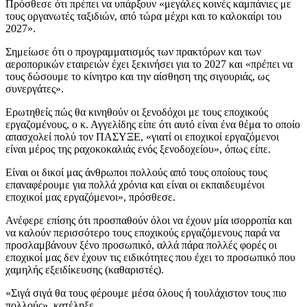
Πρόσθεσε ότι πρέπει να υπάρξουν «μεγάλες κοινές καμπάνιες με
τους οργανωτές ταξιδιών, από τώρα μέχρι και το καλοκαίρι του
2027».
Σημείωσε ότι ο προγραμματισμός των πρακτόρων και των
αεροπορικών εταιρειών έχει ξεκινήσει για το 2027 και «πρέπει να
τους δώσουμε το κίνητρο και την αίσθηση της σιγουριάς, ως
συνεργάτες».
Ερωτηθείς πώς θα κινηθούν οι ξενοδόχοι με τους εποχικούς
εργαζομένους, ο κ. Αγγελίδης είπε ότι αυτό είναι ένα θέμα το οποίο
απασχολεί πολύ τον ΠΑΣΥΞΕ, «γιατί οι εποχικοί εργαζόμενοι
είναι μέρος της ραχοκοκαλιάς ενός ξενοδοχείου», όπως είπε.
Είναι οι δικοί μας άνθρωποι πολλούς από τους οποίους τους
επαναφέρουμε για πολλά χρόνια και είναι οι εκπαιδευμένοι
εποχικοί μας εργαζόμενοι», πρόσθεσε.
Ανέφερε επίσης ότι προσπαθούν όλοι να έχουν μία ισορροπία και
να καλούν περισσότερο τους εποχικούς εργαζόμενους παρά να
προσλαμβάνουν ξένο προσωπικό, αλλά πάρα πολλές φορές οι
εποχικοί μας δεν έχουν τις ειδικότητες που έχει το προσωπικό που
χαμηλής εξειδίκευσης (καθαριστές).
«Σιγά σιγά θα τους φέρουμε μέσα όλους ή τουλάχιστον τους πιο
πολλούς», κατέληξε.