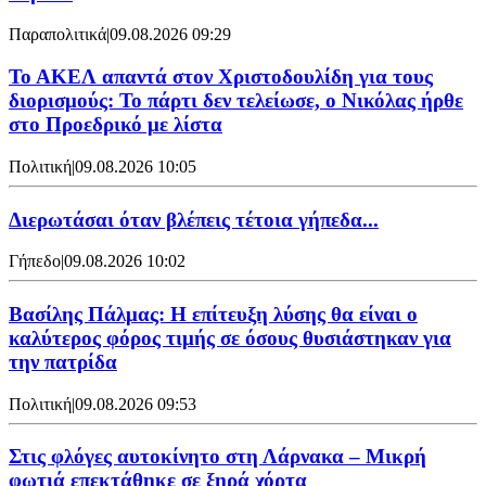
Παραπολιτικά
|
09.08.2026 09:29
Το ΑΚΕΛ απαντά στον Χριστοδουλίδη για τους
διορισμούς: Το πάρτι δεν τελείωσε, ο Νικόλας ήρθε
στο Προεδρικό με λίστα
Πολιτική
|
09.08.2026 10:05
Διερωτάσαι όταν βλέπεις τέτοια γήπεδα...
Γήπεδο
|
09.08.2026 10:02
Βασίλης Πάλμας: Η επίτευξη λύσης θα είναι ο
καλύτερος φόρος τιμής σε όσους θυσιάστηκαν για
την πατρίδα
Πολιτική
|
09.08.2026 09:53
Στις φλόγες αυτοκίνητο στη Λάρνακα – Μικρή
φωτιά επεκτάθηκε σε ξηρά χόρτα