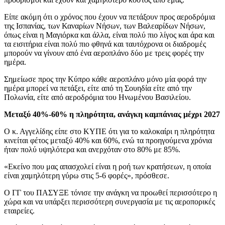
Είπε ακόμη ότι ο χρόνος που έχουν να πετάξουν προς αεροδρόμια
της Ισπανίας, των Καναρίων Νήσων, των Βαλεαρίδων Νήσων,
όπως είναι η Μαγιόρκα και άλλα, είναι πολύ πιο λίγος και άρα και
τα εισιτήρια είναι πολύ πιο φθηνά και ταυτόχρονα οι διαδρομές
μπορούν να γίνουν από ένα αεροπλάνο δύο με τρεις φορές την
ημέρα.
Σημείωσε προς την Κύπρο κάθε αεροπλάνο μόνο μία φορά την
ημέρα μπορεί να πετάξει, είτε από τη Σουηδία είτε από την
Πολωνία, είτε από αεροδρόμια του Ηνωμένου Βασιλείου.
Μεταξύ 40%-60% η πληρότητα, ανάγκη καμπάνιας μέχρι 2027
Ο κ. Αγγελίδης είπε στο ΚΥΠΕ ότι για το καλοκαίρι η πληρότητα
κινείται φέτος μεταξύ 40% και 60%, ενώ τα προηγούμενα χρόνια
ήταν πολύ υψηλότερα και ανερχόταν στο 80% με 85%.
«Εκείνο που μας απασχολεί είναι η ροή των κρατήσεων, η οποία
είναι χαμηλότερη γύρω στις 5-6 φορές», πρόσθεσε.
Ο ΓΓ του ΠΑΣΥΞΕ τόνισε την ανάγκη να προωθεί περισσότερο η
χώρα και να υπάρξει περισσότερη συνεργασία με τις αεροπορικές
εταιρείες.