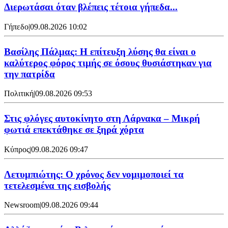
Διερωτάσαι όταν βλέπεις τέτοια γήπεδα...
Γήπεδο
|
09.08.2026 10:02
Βασίλης Πάλμας: Η επίτευξη λύσης θα είναι ο
καλύτερος φόρος τιμής σε όσους θυσιάστηκαν για
την πατρίδα
Πολιτική
|
09.08.2026 09:53
Στις φλόγες αυτοκίνητο στη Λάρνακα – Μικρή
φωτιά επεκτάθηκε σε ξηρά χόρτα
Κύπρος
|
09.08.2026 09:47
Λετυμπιώτης: Ο χρόνος δεν νομιμοποιεί τα
τετελεσμένα της εισβολής
Newsroom
|
09.08.2026 09:44