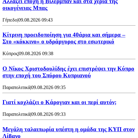
Aλλάζει εποχή η Βιλερμπάν και στα χέρια της
οικογένειας Μπας
Γήπεδο
|
09.08.2026 09:43
Κίτρινη προειδοποίηση για 40άρια και σήμερα –
Στο «κόκκινο» ο υδράργυρος στο εσωτερικό
Κύπρος
|
09.08.2026 09:38
Ο Νίκος Χριστοδουλίδης έχει επιστρέψει την Κύπρο
στην εποχή του Σπύρου Κυπριανού
Παραπολιτικά
|
09.08.2026 09:35
Γιατί κοχλάζει ο Κάρογιαν και οι περί αυτόν;
Παραπολιτικά
|
09.08.2026 09:33
Μεγάλη ταλαιπωρία υπέστη η ομάδα της ΚΥΠ στον
Λίβανο