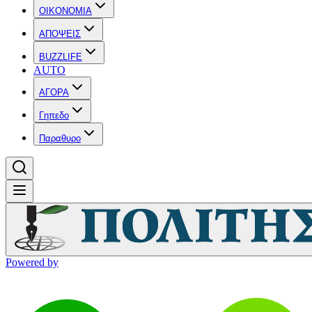
OIKONOMIA
ΑΠΟΨΕΙΣ
BUZZLIFE
AUTO
ΑΓΟΡΑ
Γηπεδο
Παραθυρο
Powered by