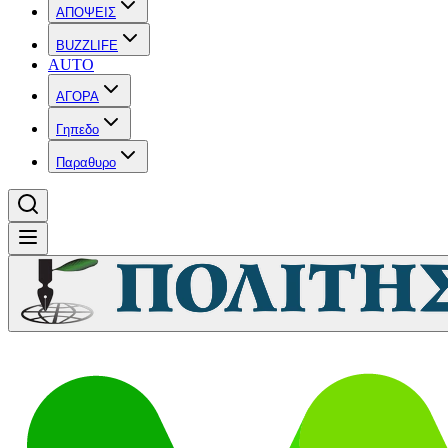
ΑΠΟΨΕΙΣ
BUZZLIFE
AUTO
ΑΓΟΡΑ
Γηπεδο
Παραθυρο