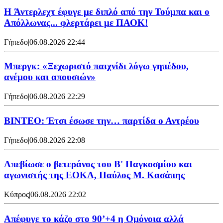
H Άντερλεχτ έφυγε με διπλό από την Τούμπα και ο
Απόλλωνας... φλερτάρει με ΠΑΟΚ!
Γήπεδο
|
06.08.2026 22:44
Μπεργκ: «Ξεχωριστό παιχνίδι λόγω γηπέδου,
ανέμου και απουσιών»
Γήπεδο
|
06.08.2026 22:29
ΒΙΝΤΕΟ: Έτσι έσωσε την… παρτίδα ο Αντρέου
Γήπεδο
|
06.08.2026 22:08
Απεβίωσε ο βετεράνος του Β' Παγκοσμίου και
αγωνιστής της ΕΟΚΑ, Παύλος Μ. Κασάπης
Κύπρος
|
06.08.2026 22:02
Απέφυγε το κάζο στο 90’+4 η Ομόνοια αλλά