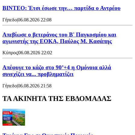
ΒΙΝΤΕΟ: Έτσι έσωσε την… παρτίδα ο Αντρέου
Γήπεδο
|
06.08.2026 22:08
Απεβίωσε ο βετεράνος του Β' Παγκοσμίου και
αγωνιστής της ΕΟΚΑ, Παύλος Μ. Κασάπης
Κύπρος
|
06.08.2026 22:02
Απέφυγε το κάζο στο 90’+4 η Ομόνοια αλλά
συνεχίζει να... προβληματίζει
Γήπεδο
|
06.08.2026 21:58
ΤΑ ΑΚΙΝΗΤΑ ΤΗΣ ΕΒΔΟΜΑΔΑΣ