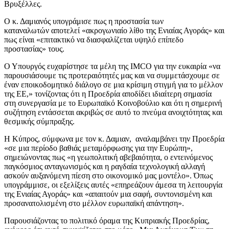
Βρυξέλλες.
Ο κ. Δαμιανός υπογράμισε πως η προστασία των
καταναλωτών αποτελεί «ακρογωνιαίο λίθο της Ενιαίας Αγοράς» και
πως είναι «επιτακτικό να διασφαλίζεται υψηλό επίπεδο
προστασίας» τους.
Ο Υπουργός ευχαρίστησε τα μέλη της IMCO για την ευκαιρία «να
παρουσιάσουμε τις προτεραιότητές μας και να συμμετάσχουμε σε
έναν εποικοδομητικό διάλογο σε μια κρίσιμη στιγμή για το μέλλον
της EE,» τονίζοντας ότι η Προεδρία αποδίδει ιδιαίτερη σημασία
στη συνεργασία με το Ευρωπαϊκό Κοινοβούλιο και ότι η σημερινή
συζήτηση εντάσσεται ακριβώς σε αυτό το πνεύμα ανοιχτότητας και
θεσμικής σύμπραξης.
Η Κύπρος, σύμφωνα με τον κ. Δαμιαν, αναλαμβάνει την Προεδρία
«σε μια περίοδο βαθιάς μεταμόρφωσης για την Ευρώπη»,
σημειώνοντας πως «η γεωπολιτική αβεβαιότητα, ο εντεινόμενος
παγκόσμιος ανταγωνισμός και η ραγδαία τεχνολογική αλλαγή
ασκούν αυξανόμενη πίεση στο οικονομικό μας μοντέλο». Όπως
υπογράμμισε, οι εξελίξεις αυτές «επηρεάζουν άμεσα τη λειτουργία
της Ενιαίας Αγοράς» και «απαιτούν μια σαφή, συντονισμένη και
προσανατολισμένη στο μέλλον ευρωπαϊκή απάντηση».
Παρουσιάζοντας το πολιτικό όραμα της Κυπριακής Προεδρίας,