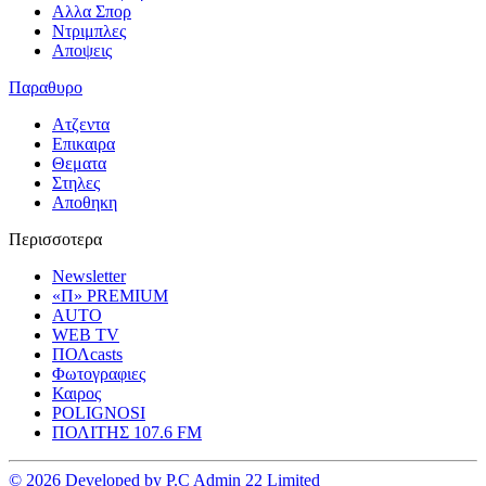
Αλλα Σπορ
Ντριμπλες
Αποψεις
Παραθυρο
Ατζεντα
Επικαιρα
Θεματα
Στηλες
Αποθηκη
Περισσοτερα
Newsletter
«Π» PREMIUM
AUTO
WEB TV
ΠΟΛcasts
Φωτογραφιες
Καιρος
POLIGNOSI
ΠΟΛΙΤΗΣ 107.6 FM
© 2026 Developed by P.C Admin 22 Limited