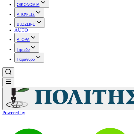
OIKONOMIA
ΑΠΟΨΕΙΣ
BUZZLIFE
AUTO
ΑΓΟΡΑ
Γηπεδο
Παραθυρο
Powered by