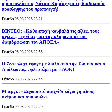
ομοσπονδία της Νότιας Κορέας για τη διαδικασία
πρόσληψης του προπονητή!
Γήπεδο
|
06.08.2026 23:21
ΒΙΝΤΕΟ: «Κάθε εποχή κουβαλά τις αξίες, τους
αγώνες, τις νίκες και την κληρονομιά που
διαμόρφωσαν τον ΑΠΟΕΛ»
Γήπεδο
|
06.08.2026 22:56
H Άντερλεχτ έφυγε με διπλό από την Τούμπα και ο
Απόλλωνας... φλερτάρει με ΠΑΟΚ!
Γήπεδο
|
06.08.2026 22:44
Μπεργκ: «Ξεχωριστό παιχνίδι λόγω γηπέδου,
ανέμου και απουσιών»
Γήπεδο
|
06.08.2026 22:29