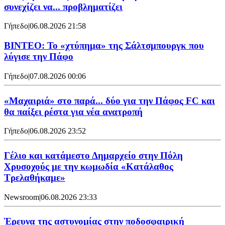
συνεχίζει να... προβληματίζει
Γήπεδο
|
06.08.2026 21:58
ΒΙΝΤΕΟ: Το «χτύπημα» της Σάλτσμπουργκ που
λύγισε την Πάφο
Γήπεδο
|
07.08.2026 00:06
«Μαχαιριά» στο παρά... δύο για την Πάφος FC και
θα παίξει ρέστα για νέα ανατροπή
Γήπεδο
|
06.08.2026 23:52
Γέλιο και κατάμεστο Δημαρχείο στην Πόλη
Χρυσοχούς με την κωμωδία «Κατάλαθος
Τρελαθήκαμε»
Newsroom
|
06.08.2026 23:33
Έρευνα της αστυνομίας στην ποδοσφαιρική