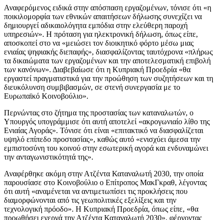
Αναφερόμενος ειδικά στην απόσπαση εργαζομένων, τόνισε ότι «η
ποικιλομορφία των εθνικών απαιτήσεων δήλωσης συνεχίζει να
δημιουργεί αδικαιολόγητα εμπόδια στην ελεύθερη παροχή
υπηρεσιών». Η πρόταση για ηλεκτρονική δήλωση, όπως είπε,
αποσκοπεί στο να «μειώσει τον διοικητικό φόρτο μέσω μιας
ενιαίας ψηφιακής διεπαφής», διασφαλίζοντας ταυτόχρονα «πλήρως
τα δικαιώματα των εργαζομένων και την αποτελεσματική επιβολή
των κανόνων». Διαβεβαίωσε ότι η Κυπριακή Προεδρία «θα
εργαστεί πραγματιστικά για την προώθηση των συζητήσεων και τη
διευκόλυνση συμβιβασμών, σε στενή συνεργασία με το
Ευρωπαϊκό Κοινοβούλιο».
Περνώντας στο ζήτημα της προστασίας των καταναλωτών, ο
Υπουργός υπογράμμισε ότι αυτή αποτελεί «ακρογωνιαίο λίθο της
Ενιαίας Αγοράς». Τόνισε ότι είναι «επιτακτικό να διασφαλίζεται
υψηλό επίπεδο προστασίας», καθώς αυτό «ενισχύει άμεσα την
εμπιστοσύνη του κοινού στην εσωτερική αγορά και ενδυναμώνει
την ανταγωνιστικότητά της».
Αναφέρθηκε ακόμη στην Ατζέντα Καταναλωτή 2030, την οποία
παρουσίασε στο Κοινοβούλιο ο Επίτροπος ΜακΓκραθ, λέγοντας
ότι αυτή «αναμένεται να αντιμετωπίσει τις προκλήσεις που
διαμορφώνονται από τις γεωπολιτικές εξελίξεις και την
τεχνολογική πρόοδο». Η Κυπριακή Προεδρία, όπως είπε, «θα
προωθήσει ενεργά την Ατζέντα Καταναλωτή 2030», φέρνοντας