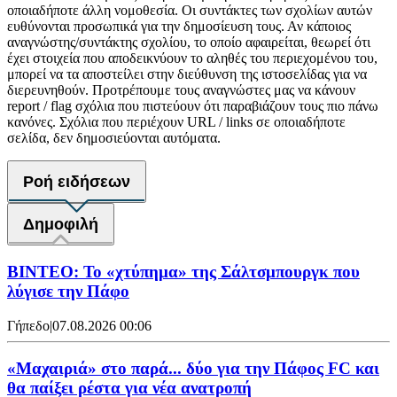
οποιαδήποτε άλλη νομοθεσία. Οι συντάκτες των σχολίων αυτών
ευθύνονται προσωπικά για την δημοσίευση τους. Αν κάποιος
αναγνώστης/συντάκτης σχολίου, το οποίο αφαιρείται, θεωρεί ότι
έχει στοιχεία που αποδεικνύουν το αληθές του περιεχομένου του,
μπορεί να τα αποστείλει στην διεύθυνση της ιστοσελίδας για να
διερευνηθούν. Προτρέπουμε τους αναγνώστες μας να κάνουν
report / flag σχόλια που πιστεύουν ότι παραβιάζουν τους πιο πάνω
κανόνες. Σχόλια που περιέχουν URL / links σε οποιαδήποτε
σελίδα, δεν δημοσιεύονται αυτόματα.
Ροή ειδήσεων
Δημοφιλή
ΒΙΝΤΕΟ: Το «χτύπημα» της Σάλτσμπουργκ που
λύγισε την Πάφο
Γήπεδο
|
07.08.2026 00:06
«Μαχαιριά» στο παρά... δύο για την Πάφος FC και
θα παίξει ρέστα για νέα ανατροπή