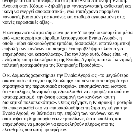
ανέφερε ότι αυτό συνοψίζεται στο μότο «Μια Αυτόνομη Ένωση.
Ανοικτή στον Κόσμο,» δηλαδή μια «ανταγωνιστική, ανθεκτική και
ικανή να ενεργεί αποφασιστικά», ενώ ταυτόχρονα παραμένει
«ανοικτή, βασισμένη σε κανόνες και σταθερά αγκυρωμένη στις
κοινές ευρωπαϊκές αξίες».
Η ανταγωνιστικότητα σύμφωνα με τον Υπουργό οικοδομείται μέσα
από «μια ισχυρή και εύρυθμα λειτουργούσα Ενιαία Αγορά», η
οποία «αίρει αδικαιολόγητα εμπόδια, διασφαλίζει αποτελεσματική
επιβολή των κανόνων και παρέχει ένα προβλέψιμο πλαίσιο για
επιχειρήσεις και καταναλωτές». Για τον λόγο αυτό, όπως είπε, «η
ενίσχυση και η ολοκλήρωση της Ενιαίας Αγοράς αποτελεί κεντρική
πολιτική προτεραιότητα της Κυπριακής Προεδρίας».
Ο κ. Δαμιανός χαρακτήρισε την Ενιαία Αγορά ως «το μεγαλύτερο
οικονομικό επίτευγμα της Ευρώπης» και «ένα από τα ισχυρότερα
στρατηγικά της περιουσιακά στοιχεία», επισημαίνοντας, ωστόσο,
ότι «το πλήρες δυναμικό της εξακολουθεί να περιορίζεται από τον
κατακερματισμό, την άνιση εφαρμογή των κανόνων και τη
διοικητική πολυπλοκότητα». Όπως εξήγησε, η Κυπριακή Προεδρία
θα επικεντρωθεί στο να «παρακολουθήσει τη Στρατηγική για την
Ενιαία Αγορά, να βελτιώσει την επιβολή των κανόνων και να
αποτρέψει τη δημιουργία νέων εμποδίων», ώστε «πολίτες και
επιχειρήσεις να μπορούν να επωφεληθούν πλήρως από τις
ελευθερίες που αυτή προσφέρει».