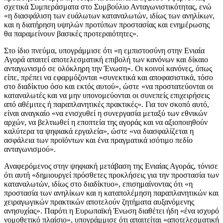
σχετικά Συμπεράσματα στο Συμβούλιο Ανταγωνιστικότητας, ενώ
«η διασφάλιση των ευάλωτων καταναλωτών, ιδίως των ανηλίκων,
και η διατήρηση υψηλών προτύπων προστασίας και ενημέρωσης
θα παραμείνουν βασικές προτεραιότητες».
Στο ίδιο πνεύμα, υπογράμμισε ότι «η εμπιστοσύνη στην Ενιαία
Αγορά απαιτεί αποτελεσματική επιβολή των κανόνων και δίκαιο
ανταγωνισμό σε ολόκληρη την Ένωση». Οι κοινοί κανόνες, όπως
είπε, πρέπει να εφαρμόζονται «συνεκτικά και αποφασιστικά, τόσο
στο διαδίκτυο όσο και εκτός αυτού», ώστε «να προστατεύονται οι
καταναλωτές και να μην υπονομεύονται οι συνεπείς επιχειρήσεις
από αθέμιτες ή παραπλανητικές πρακτικές». Για τον σκοπό αυτό,
είναι αναγκαίο «να ενισχυθεί η συνεργασία μεταξύ των εθνικών
αρχών, να βελτιωθεί η εποπτεία της αγοράς και να αξιοποιηθούν
καλύτερα τα ψηφιακά εργαλεία», ώστε «να διασφαλίζεται η
ασφάλεια των προϊόντων και ένα πραγματικά ισότιμο πεδίο
ανταγωνισμού».
Αναφερόμενος στην ψηφιακή μετάβαση της Ενιαίας Αγοράς, τόνισε
ότι αυτή «δημιουργεί πρόσθετες προκλήσεις για την προστασία των
καταναλωτών, ιδίως στο διαδίκτυο», επισημαίνοντας ότι «η
προστασία των ανηλίκων και η καταπολέμηση παραπλανητικών και
χειραγωγικών πρακτικών αποτελούν ζητήματα αυξανόμενης
ανησυχίας». Παρότι η Ευρωπαϊκή Ένωση διαθέτει ήδη «ένα ισχυρό
νομοθετικό πλαίσιο», υπογράμμισε ότι απαιτείται «αποτελεσματική