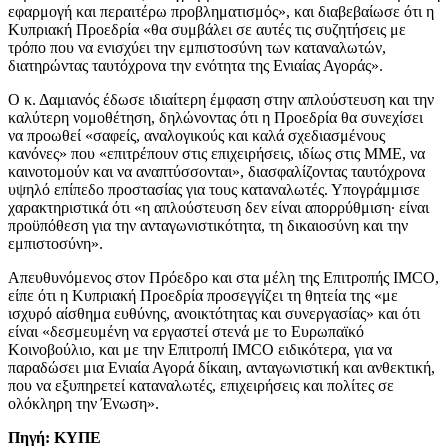
εφαρμογή και περαιτέρω προβληματισμός», και διαβεβαίωσε ότι η
Κυπριακή Προεδρία «θα συμβάλει σε αυτές τις συζητήσεις με
τρόπο που να ενισχύει την εμπιστοσύνη των καταναλωτών,
διατηρώντας ταυτόχρονα την ενότητα της Ενιαίας Αγοράς».
Ο κ. Δαμιανός έδωσε ιδιαίτερη έμφαση στην απλούστευση και την
καλύτερη νομοθέτηση, δηλώνοντας ότι η Προεδρία θα συνεχίσει
να προωθεί «σαφείς, αναλογικούς και καλά σχεδιασμένους
κανόνες» που «επιτρέπουν στις επιχειρήσεις, ιδίως στις ΜΜΕ, να
καινοτομούν και να αναπτύσσονται», διασφαλίζοντας ταυτόχρονα
υψηλό επίπεδο προστασίας για τους καταναλωτές. Υπογράμμισε
χαρακτηριστικά ότι «η απλούστευση δεν είναι απορρύθμιση· είναι
προϋπόθεση για την ανταγωνιστικότητα, τη δικαιοσύνη και την
εμπιστοσύνη».
Απευθυνόμενος στον Πρόεδρο και στα μέλη της Επιτροπής IMCO,
είπε ότι η Κυπριακή Προεδρία προσεγγίζει τη θητεία της «με
ισχυρό αίσθημα ευθύνης, ανοικτότητας και συνεργασίας» και ότι
είναι «δεσμευμένη να εργαστεί στενά με το Ευρωπαϊκό
Κοινοβούλιο, και με την Επιτροπή IMCO ειδικότερα, για να
παραδώσει μια Ενιαία Αγορά δίκαιη, ανταγωνιστική και ανθεκτική,
που να εξυπηρετεί καταναλωτές, επιχειρήσεις και πολίτες σε
ολόκληρη την Ένωση».
Πηγή: ΚΥΠΕ