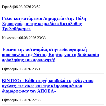
Γήπεδο
|
06.08.2026 23:52
Γέλιο και κατάμεστο Δημαρχείο στην Πόλη
Χρυσοχούς με την κωμωδία «Κατάλαθος
Τρελαθήκαμε»
Newsroom
|
06.08.2026 23:33
Έρευνα της αστυνομίας στην ποδοσφαιρική
ομοσπονδία της Νότιας Κορέας για τη διαδικασία
πρόσληψης του προπονητή!
Γήπεδο
|
06.08.2026 23:21
ΒΙΝΤΕΟ: «Κάθε εποχή κουβαλά τις αξίες, τους
αγώνες, τις νίκες και την κληρονομιά που
διαμόρφωσαν τον ΑΠΟΕΛ»
Γήπεδο
|
06.08.2026 22:56