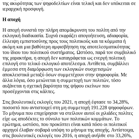
της ακυρότητας των ψηφοδελτίων είναι τελική και δεν υπόκειται σε
ιεραρχική προσφυγή.
Η αποχή
Η αποχή συνιστά την πλήρη απομάκρυνση του πολίτη από την
εκλογική διαδικασία. Συχνά εκφράζει απογοήτευση, αδιαφορία,
έλλειψη εμπιστοσύνης προς τους πολιτικούς και τα κόμματα ή
ακόμη και μια βαθύτερη αμφισβήτηση της αποτελεσματικότητας
του ίδιου του πολιτικού συστήματος. Ωστόσο, παρά τον συμβολικό
της χαρακτήρα, η αποχή δεν καταγράφεται ως ενεργή πολιτική
επιλογή στο τελικό εκλογικό αποτέλεσμα. Αντίθετα, συμβάλλει
έμμεσα στη διαμόρφωση των εκλογικών συσχετισμών
αποκλειστικά μεταξύ όσων συμμετέχουν στην ψηφοφορία. Με
άλλα λόγια, όσο μειώνεται η συμμετοχή των πολιτών, τόσο
αυξάνεται η σχετική βαρύτητα της ψήφου εκείνων που
προσέρχονται στις κάλπες.
Στις βουλευτικές εκλογές του 2021, η αποχή έφτασε το 34,28%,
ποσοστό που αντιστοιχεί στη μη συμμετοχή 191.228 ψηφοφόρων.
Το μήνυμα που επιχείρησαν να στείλουν αυτοί οι χιλιάδες πολίτες
είχε ως αποδέκτες το σύνολο των πολιτικών κομμάτων. Το
ερώτημα, ωστόσο, που προκύπτει είναι κατά πόσο οι πολιτικοί
αρχηγοί έλαβαν σοβαρά υπόψη το μήνυμα της αποχής. Αντίστοιχα,
στις βουλευτικές εκλογές του 2016, η αποχή ανήλθε στο 33,26%,