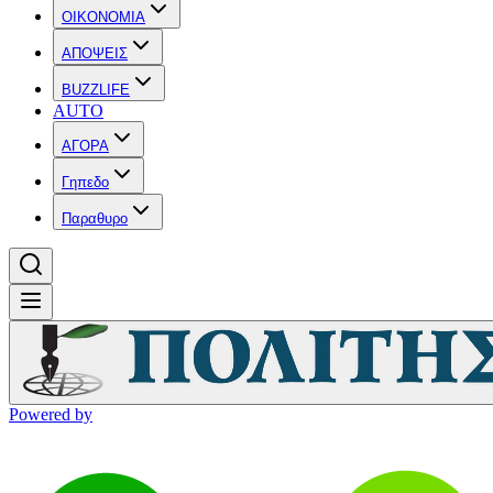
OIKONOMIA
ΑΠΟΨΕΙΣ
BUZZLIFE
AUTO
ΑΓΟΡΑ
Γηπεδο
Παραθυρο
Powered by