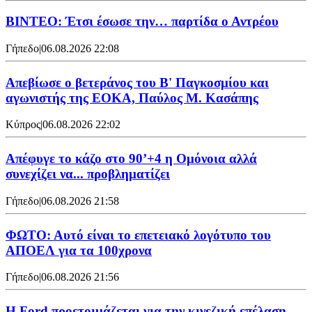
ΒΙΝΤΕΟ: Έτσι έσωσε την… παρτίδα ο Αντρέου
Γήπεδο
|
06.08.2026 22:08
Απεβίωσε ο βετεράνος του Β' Παγκοσμίου και
αγωνιστής της ΕΟΚΑ, Παύλος Μ. Κασάπης
Κύπρος
|
06.08.2026 22:02
Απέφυγε το κάζο στο 90’+4 η Ομόνοια αλλά
συνεχίζει να... προβληματίζει
Γήπεδο
|
06.08.2026 21:58
ΦΩΤΟ: Αυτό είναι το επετειακό λογότυπο του
ΑΠΟΕΛ για τα 100χρονα
Γήπεδο
|
06.08.2026 21:56
Η Ford προετοιμάζεται για την κινεζική επέλαση