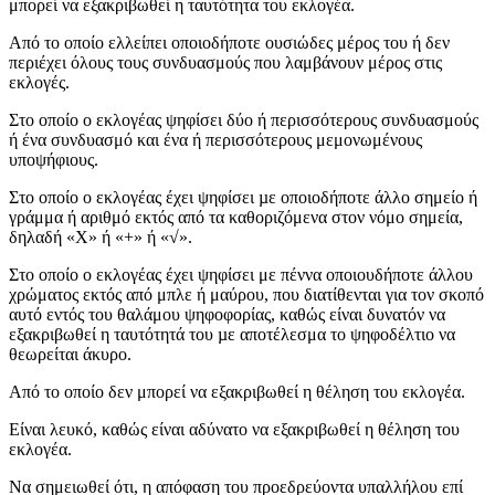
μπορεί να εξακριβωθεί η ταυτότητα του εκλογέα.
Από το οποίο ελλείπει οποιοδήποτε ουσιώδες μέρος του ή δεν
περιέχει όλους τους συνδυασμούς που λαμβάνουν μέρος στις
εκλογές.
Στο οποίο ο εκλογέας ψηφίσει δύο ή περισσότερους συνδυασμούς
ή ένα συνδυασμό και ένα ή περισσότερους μεμονωμένους
υποψήφιους.
Στο οποίο ο εκλογέας έχει ψηφίσει µε οποιοδήποτε άλλο σημείο ή
γράμμα ή αριθμό εκτός από τα καθοριζόμενα στον νόμο σημεία,
δηλαδή «Χ» ή «+» ή «√».
Στο οποίο ο εκλογέας έχει ψηφίσει με πέννα οποιουδήποτε άλλου
χρώματος εκτός από μπλε ή μαύρου, που διατίθενται για τον σκοπό
αυτό εντός του θαλάμου ψηφοφορίας, καθώς είναι δυνατόν να
εξακριβωθεί η ταυτότητά του µε αποτέλεσμα το ψηφοδέλτιο να
θεωρείται άκυρο.
Από το οποίο δεν μπορεί να εξακριβωθεί η θέληση του εκλογέα.
Είναι λευκό, καθώς είναι αδύνατο να εξακριβωθεί η θέληση του
εκλογέα.
Να σημειωθεί ότι, η απόφαση του προεδρεύοντα υπαλλήλου επί