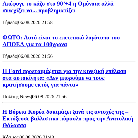
Απέφυγε το κάζο στο 90’+4 η Ομόνοια αλλά
συνεχίζει να... προβληματίζει
Γήπεδο
|
06.08.2026 21:58
ΦΩΤΟ: Αυτό είναι το επετειακό λογότυπο του
ΑΠΟΕΛ για τα 100χρονα
Γήπεδο
|
06.08.2026 21:56
Η Ford προετοιμάζεται για την κινεζική επέλαση
στα αυτοκίνητα: «Δεν μπορούμε να τους
κρατήσουμε εκτός για πάντα»
Πολίτης News
|
06.08.2026 21:56
Η Βόρεια Κορέα δοκιμάζει ξανά τις αντοχές της –
Εκτόξευσε βαλλιστικό πύραυλο προς την Ανατολική
Θάλασσα
Κόσμος
|
06.08.2026 21:48