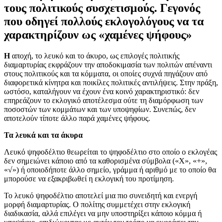
τους πολιτικούς συσχετισμούς. Γεγονός
που οδηγεί πολλούς εκλογολόγους να τα
χαρακτηρίζουν ως «χαμένες ψήφους»
Η
αποχή, το λευκό και το άκυρο, ως επιλογές πολιτικής
διαμαρτυρίας εκφράζουν την αποδοκιμασία των πολιτών απέναντι
στους πολιτικούς και τα κόμματα, οι οποίες συχνά πηγάζουν από
διαφορετικά κίνητρα και ποικίλες πολιτικές αντιλήψεις. Στην πράξη,
ωστόσο, καταλήγουν να έχουν ένα κοινό χαρακτηριστικό: δεν
επηρεάζουν το εκλογικό αποτέλεσμα ούτε τη διαμόρφωση των
ποσοστών των κομμάτων και των υποψηφίων. Συνεπώς, δεν
αποτελούν τίποτε άλλο παρά χαμένες ψήφους.
Τα λευκά και τα άκυρα
Λευκό ψηφοδέλτιο θεωρείται το ψηφοδέλτιο στο οποίο ο εκλογέας
δεν σημειώνει κάποιο από τα καθορισμένα σύμβολα («Χ», «+»,
«√») ή οποιοδήποτε άλλο σημείο, γράμμα ή αριθμό με το οποίο θα
μπορούσε να εξακριβωθεί η εκλογική του προτίμηση.
Το λευκό ψηφοδέλτιο αποτελεί μια πιο συνειδητή και ενεργή
μορφή διαμαρτυρίας. Ο πολίτης συμμετέχει στην εκλογική
διαδικασία, αλλά επιλέγει να μην υποστηρίξει κάποιο κόμμα ή