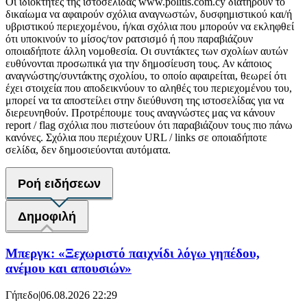
Οι ιδιοκτήτες της ιστοσελίδας www.politis.com.cy διατηρούν το
δικαίωμα να αφαιρούν σχόλια αναγνωστών, δυσφημιστικού και/ή
υβριστικού περιεχομένου, ή/και σχόλια που μπορούν να εκληφθεί
ότι υποκινούν το μίσος/τον ρατσισμό ή που παραβιάζουν
οποιαδήποτε άλλη νομοθεσία. Οι συντάκτες των σχολίων αυτών
ευθύνονται προσωπικά για την δημοσίευση τους. Αν κάποιος
αναγνώστης/συντάκτης σχολίου, το οποίο αφαιρείται, θεωρεί ότι
έχει στοιχεία που αποδεικνύουν το αληθές του περιεχομένου του,
μπορεί να τα αποστείλει στην διεύθυνση της ιστοσελίδας για να
διερευνηθούν. Προτρέπουμε τους αναγνώστες μας να κάνουν
report / flag σχόλια που πιστεύουν ότι παραβιάζουν τους πιο πάνω
κανόνες. Σχόλια που περιέχουν URL / links σε οποιαδήποτε
σελίδα, δεν δημοσιεύονται αυτόματα.
Ροή ειδήσεων
Δημοφιλή
Μπεργκ: «Ξεχωριστό παιχνίδι λόγω γηπέδου,
ανέμου και απουσιών»
Γήπεδο
|
06.08.2026 22:29