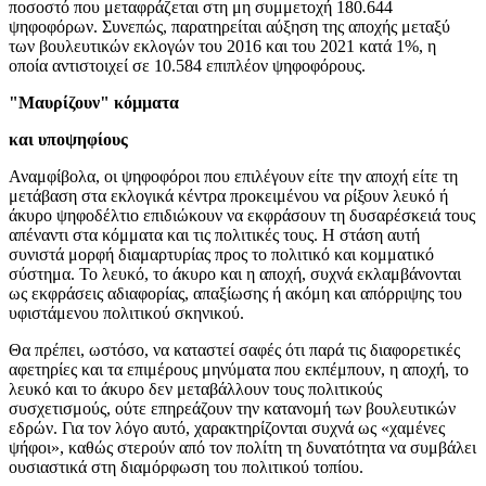
ποσοστό που μεταφράζεται στη μη συμμετοχή 180.644
ψηφοφόρων. Συνεπώς, παρατηρείται αύξηση της αποχής μεταξύ
των βουλευτικών εκλογών του 2016 και του 2021 κατά 1%, η
οποία αντιστοιχεί σε 10.584 επιπλέον ψηφοφόρους.
"
Μαυρίζουν" κόμματα
και υποψηφίους
Αναμφίβολα, οι ψηφοφόροι που επιλέγουν είτε την αποχή είτε τη
μετάβαση στα εκλογικά κέντρα προκειμένου να ρίξουν λευκό ή
άκυρο ψηφοδέλτιο επιδιώκουν να εκφράσουν τη δυσαρέσκειά τους
απέναντι στα κόμματα και τις πολιτικές τους. Η στάση αυτή
συνιστά μορφή διαμαρτυρίας προς το πολιτικό και κομματικό
σύστημα. Το λευκό, το άκυρο και η αποχή, συχνά εκλαμβάνονται
ως εκφράσεις αδιαφορίας, απαξίωσης ή ακόμη και απόρριψης του
υφιστάμενου πολιτικού σκηνικού.
Θα πρέπει, ωστόσο, να καταστεί σαφές ότι παρά τις διαφορετικές
αφετηρίες και τα επιμέρους μηνύματα που εκπέμπουν, η αποχή, το
λευκό και το άκυρο δεν μεταβάλλουν τους πολιτικούς
συσχετισμούς, ούτε επηρεάζουν την κατανομή των βουλευτικών
εδρών. Για τον λόγο αυτό, χαρακτηρίζονται συχνά ως «χαμένες
ψήφοι», καθώς στερούν από τον πολίτη τη δυνατότητα να συμβάλει
ουσιαστικά στη διαμόρφωση του πολιτικού τοπίου.