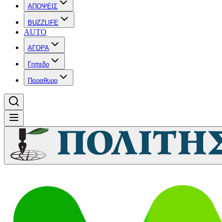
ΑΠΟΨΕΙΣ
BUZZLIFE
AUTO
ΑΓΟΡΑ
Γηπεδο
Παραθυρο