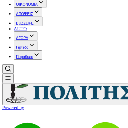
OIKONOMIA
ΑΠΟΨΕΙΣ
BUZZLIFE
AUTO
ΑΓΟΡΑ
Γηπεδο
Παραθυρο
Powered by