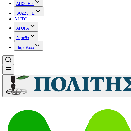
ΑΠΟΨΕΙΣ
BUZZLIFE
AUTO
ΑΓΟΡΑ
Γηπεδο
Παραθυρο