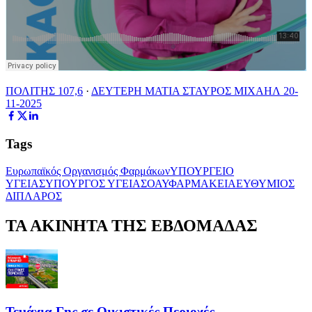
ΠΟΛΙΤΗΣ 107,6
·
ΔΕΥΤΕΡΗ ΜΑΤΙΑ ΣΤΑΥΡΟΣ ΜΙΧΑΗΛ 20-
11-2025
Tags
Ευρωπαϊκός Οργανισμός Φαρμάκων
ΥΠΟΥΡΓΕΙΟ
ΥΓΕΙΑΣ
ΥΠΟΥΡΓΟΣ ΥΓΕΙΑΣ
ΟΑΥ
ΦΑΡΜΑΚΕΙΑ
ΕΥΘΥΜΙΟΣ
ΔΙΠΛΑΡΟΣ
ΤΑ ΑΚΙΝΗΤΑ ΤΗΣ ΕΒΔΟΜΑΔΑΣ
Τεμάχια Γης σε Οικιστικές Περιοχές