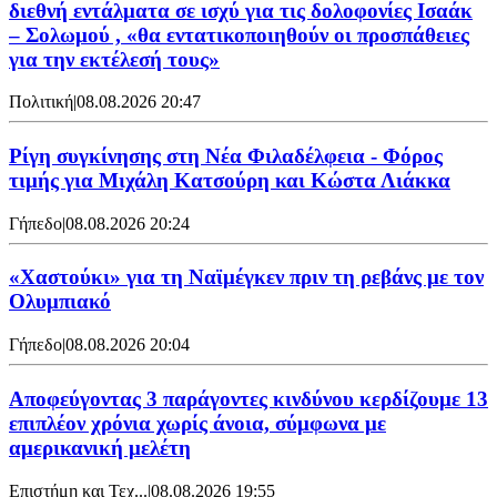
διεθνή εντάλματα σε ισχύ για τις δολοφονίες Ισαάκ
– Σολωμού , «θα εντατικοποιηθούν οι προσπάθειες
για την εκτέλεσή τους»
Πολιτική
|
08.08.2026 20:47
Ρίγη συγκίνησης στη Νέα Φιλαδέλφεια - Φόρος
τιμής για Μιχάλη Κατσούρη και Κώστα Λιάκκα
Γήπεδο
|
08.08.2026 20:24
«Χαστούκι» για τη Ναϊμέγκεν πριν τη ρεβάνς με τον
Ολυμπιακό
Γήπεδο
|
08.08.2026 20:04
Αποφεύγοντας 3 παράγοντες κινδύνου κερδίζουμε 13
επιπλέον χρόνια χωρίς άνοια, σύμφωνα με
αμερικανική μελέτη
Επιστήμη και Τεχ...
|
08.08.2026 19:55