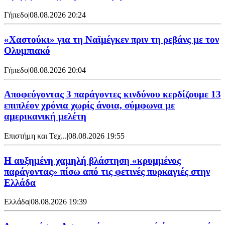
Γήπεδο
|
08.08.2026 20:24
«Χαστούκι» για τη Ναϊμέγκεν πριν τη ρεβάνς με τον
Ολυμπιακό
Γήπεδο
|
08.08.2026 20:04
Αποφεύγοντας 3 παράγοντες κινδύνου κερδίζουμε 13
επιπλέον χρόνια χωρίς άνοια, σύμφωνα με
αμερικανική μελέτη
Επιστήμη και Τεχ...
|
08.08.2026 19:55
Η αυξημένη χαμηλή βλάστηση «κρυμμένος
παράγοντας» πίσω από τις φετινές πυρκαγιές στην
Ελλάδα
Ελλάδα
|
08.08.2026 19:39