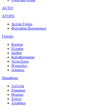
AUTO
ΑΓΟΡΑ
Δελτια Τυπου
Φυλλαδια Προσφορων
Γηπεδο
Κυπρος
Ελλαδα
Διεθνη
Καλαθοσφαιρα
Αλλα Σπορ
Ντριμπλες
Αποψεις
Παραθυρο
Ατζεντα
Επικαιρα
Θεματα
Στηλες
Αποθηκη