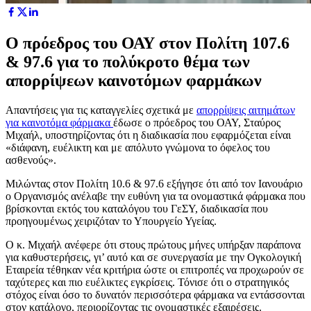
Ο πρόεδρος του ΟΑΥ στον Πολίτη 107.6
& 97.6 για το πολύκροτο θέμα των
απορρίψεων καινοτόμων φαρμάκων
Απαντήσεις για τις καταγγελίες σχετικά με
απορρίψεις αιτημάτων
για καινοτόμα φάρμακα
έδωσε ο πρόεδρος του ΟΑΥ, Σταύρος
Μιχαήλ, υποστηρίζοντας ότι η διαδικασία που εφαρμόζεται είναι
«διάφανη, ευέλικτη και με απόλυτο γνώμονα το όφελος του
ασθενούς».
Μιλώντας στον Πολίτη 10.6 & 97.6 εξήγησε ότι από τον Ιανουάριο
ο Οργανισμός ανέλαβε την ευθύνη για τα ονομαστικά φάρμακα που
βρίσκονται εκτός του καταλόγου του ΓεΣΥ, διαδικασία που
προηγουμένως χειριζόταν το Υπουργείο Υγείας.
Ο κ. Μιχαήλ ανέφερε ότι στους πρώτους μήνες υπήρξαν παράπονα
για καθυστερήσεις, γι’ αυτό και σε συνεργασία με την Ογκολογική
Εταιρεία τέθηκαν νέα κριτήρια ώστε οι επιτροπές να προχωρούν σε
ταχύτερες και πιο ευέλικτες εγκρίσεις. Τόνισε ότι ο στρατηγικός
στόχος είναι όσο το δυνατόν περισσότερα φάρμακα να εντάσσονται
στον κατάλογο, περιορίζοντας τις ονομαστικές εξαιρέσεις.