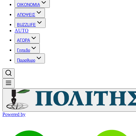
OIKONOMIA
ΑΠΟΨΕΙΣ
BUZZLIFE
AUTO
ΑΓΟΡΑ
Γηπεδο
Παραθυρο
Powered by