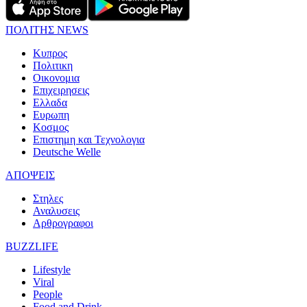
ΠΟΛΙΤΗΣ NEWS
Κυπρος
Πολιτικη
Οικονομια
Επιχειρησεις
Ελλαδα
Ευρωπη
Κοσμος
Επιστημη και Τεχνολογια
Deutsche Welle
ΑΠΟΨΕΙΣ
Στηλες
Αναλυσεις
Αρθρογραφοι
BUZZLIFE
Lifestyle
Viral
People
Food and Drink