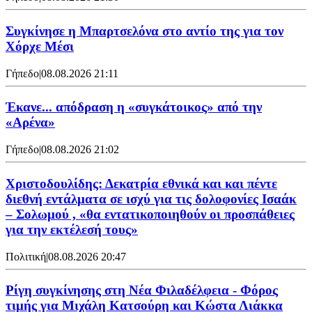
Συγκίνησε η Μπαρτσελόνα στο αντίο της για τον
Χόρχε Μέσι
Γήπεδο
|
08.08.2026 21:11
Έκανε... απόδραση η «συγκάτοικος» από την
«Αρένα»
Γήπεδο
|
08.08.2026 21:02
Χριστοδουλίδης: Δεκατρία εθνικά και και πέντε
διεθνή εντάλματα σε ισχύ για τις δολοφονίες Ισαάκ
– Σολωμού , «θα εντατικοποιηθούν οι προσπάθειες
για την εκτέλεσή τους»
Πολιτική
|
08.08.2026 20:47
Ρίγη συγκίνησης στη Νέα Φιλαδέλφεια - Φόρος
τιμής για Μιχάλη Κατσούρη και Κώστα Λιάκκα