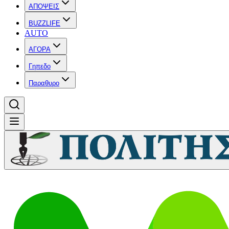
ΑΠΟΨΕΙΣ
BUZZLIFE
AUTO
ΑΓΟΡΑ
Γηπεδο
Παραθυρο