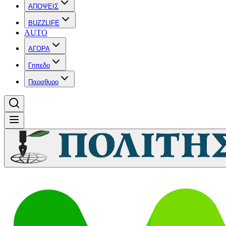
ΑΠΟΨΕΙΣ
BUZZLIFE
AUTO
ΑΓΟΡΑ
Γηπεδο
Παραθυρο