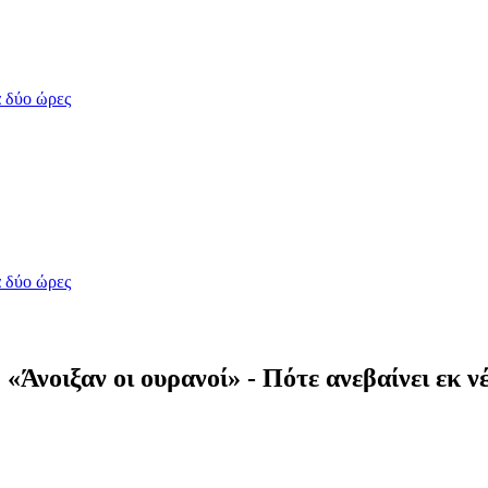
 δύο ώρες
 δύο ώρες
«Άνοιξαν οι ουρανοί» - Πότε ανεβαίνει εκ ν