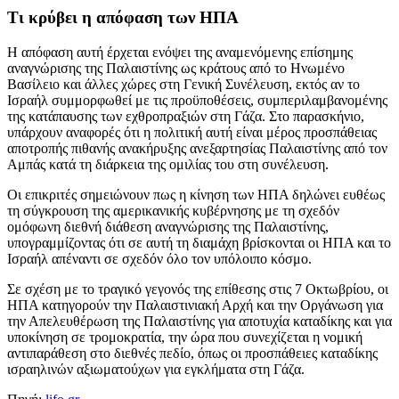
Τι κρύβει η απόφαση των ΗΠΑ
Η απόφαση αυτή έρχεται ενόψει της αναμενόμενης επίσημης
αναγνώρισης της Παλαιστίνης ως κράτους από το Ηνωμένο
Βασίλειο και άλλες χώρες στη Γενική Συνέλευση, εκτός αν το
Ισραήλ συμμορφωθεί με τις προϋποθέσεις, συμπεριλαμβανομένης
της κατάπαυσης των εχθροπραξιών στη Γάζα. Στο παρασκήνιο,
υπάρχουν αναφορές ότι η πολιτική αυτή είναι μέρος προσπάθειας
αποτροπής πιθανής ανακήρυξης ανεξαρτησίας Παλαιστίνης από τον
Αμπάς κατά τη διάρκεια της ομιλίας του στη συνέλευση.
Οι επικριτές σημειώνουν πως η κίνηση των ΗΠΑ δηλώνει ευθέως
τη σύγκρουση της αμερικανικής κυβέρνησης με τη σχεδόν
ομόφωνη διεθνή διάθεση αναγνώρισης της Παλαιστίνης,
υπογραμμίζοντας ότι σε αυτή τη διαμάχη βρίσκονται οι ΗΠΑ και το
Ισραήλ απέναντι σε σχεδόν όλο τον υπόλοιπο κόσμο.
Σε σχέση με το τραγικό γεγονός της επίθεσης στις 7 Οκτωβρίου, οι
ΗΠΑ κατηγορούν την Παλαιστινιακή Αρχή και την Οργάνωση για
την Απελευθέρωση της Παλαιστίνης για αποτυχία καταδίκης και για
υποκίνηση σε τρομοκρατία, την ώρα που συνεχίζεται η νομική
αντιπαράθεση στο διεθνές πεδίο, όπως οι προσπάθειες καταδίκης
ισραηλινών αξιωματούχων για εγκλήματα στη Γάζα.