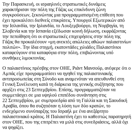
Την Παρασκευή, οι ισραηλινές στρατιωτικές δυνάμεις
χαρακτήρισαν την πόλη της Γάζας ως επικίνδυνη ζώνη
συγκρούσεων, ξεκινώντας μια προγραμματισμένη επίθεση που
έχει προκαλέσει διεθνείς επικρίσεις. Υπουργοί Εξωτερικών από
την Ισλανδία, την Ιρλανδία, το Λουξεμβούργο, τη Νορβηγία, τη
Σλοβενία και την Ισπανία εξέδωσαν κοινή δήλωση, εκφράζοντας
την πεποίθηση ότι οι στρατιωτικές επιχειρήσεις στην πόλη της
Γάζας θα προκαλέσουν «μη ανεκτές απώλειες αθώων παλαιστινίων
πολιτών». Την ίδια στιγμή, εκατοντάδες χιλιάδες Παλαιστίνιοι
καταφεύγουν στα καταφύγια στην πόλη, επιβιώνοντας υπό
συνθήκες λιμοκτονίας.
Ο παλαιστίνιος πρέσβης στον ΟΗΕ, Ριάντ Μανσούρ, ανέφερε ότι ο
Αμπάς είχε προγραμματίσει να ηγηθεί της παλαιστινιακής
αντιπροσωπείας στη Σύνοδο και αναμενόταν να απευθυνθεί στη
Γενική Συνέλευση κατά τη διάρκεια της γενικής συζήτησης που
αρχίζει στις 23 Σεπτεμβρίου. Επίσης, προγραμματιζόταν να
συμμετάσχει σε μια υψηλού επιπέδου συνάντηση στις
22 Σεπτεμβρίου, με συμπροεδρία από τη Γαλλία και τη Σαουδική
Αραβία, όπου θα συζητιόταν η λύση των δύο κρατών, το
ενδεχόμενο συνύπαρξης του Ισραήλ με ένα ανεξάρτητο
παλαιστινιακό κράτος. Η Παλαιστίνη έχει το καθεστώς παρατηρητή
στον ΟΗΕ, που της επιτρέπει να μιλά στις συνεδριάσεις, αλλά όχι
να ψηφίζει.