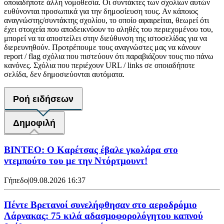
οποιαδήποτε άλλη νομοθεσία. Οι συντάκτες των σχολίων αυτών
ευθύνονται προσωπικά για την δημοσίευση τους. Αν κάποιος
αναγνώστης/συντάκτης σχολίου, το οποίο αφαιρείται, θεωρεί ότι
έχει στοιχεία που αποδεικνύουν το αληθές του περιεχομένου του,
μπορεί να τα αποστείλει στην διεύθυνση της ιστοσελίδας για να
διερευνηθούν. Προτρέπουμε τους αναγνώστες μας να κάνουν
report / flag σχόλια που πιστεύουν ότι παραβιάζουν τους πιο πάνω
κανόνες. Σχόλια που περιέχουν URL / links σε οποιαδήποτε
σελίδα, δεν δημοσιεύονται αυτόματα.
Ροή ειδήσεων
Δημοφιλή
ΒΙΝΤΕΟ: Ο Καρέτσας έβαλε γκολάρα στο
ντεμπούτο του με την Ντόρτμουντ!
Γήπεδο
|
09.08.2026 16:37
Πέντε Βρετανοί συνελήφθησαν στο αεροδρόμιο
Λάρνακας: 75 κιλά αδασμοφορολόγητου καπνού