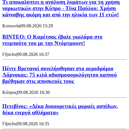
Τι αποκαλύπτει η ανάλυση λυμάτων για τη χρήση
ναρκωτικών στην Κύπρο - Τίνα Παύλου: Χρήση
κάνναβης ακόμη και από την ηλικία των 11 ετών!
Κοινωνία
|
09.08.2026 15:29
ΒΙΝΤΕΟ: Ο Καρέτσας έβαλε γκολάρα στο
ντεμπούτο του με την Ντόρτμουντ!
Γήπεδο
|
09.08.2026 16:37
Πέντε Βρετανοί συνελήφθησαν στο αεροδρόμιο
Λάρνακας: 75 κιλά αδασμοφορολόγητου καπνού
βρέθηκαν στις αποσκευές τους
Κύπρος
|
09.08.2026 16:36
Πετεβίνος: «Δέκα διαφορετικές μορφές ασπίδων,
δέκα ενεργά αθλήματα»
Γήπεδο
|
09.08.2026 16:35