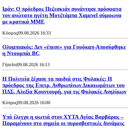
Ιράν: Ο πρόεδρος Πεζεσκιάν συνάντησε πρόσφατα
τον ανώτατο ηγέτη Μοτζτάμπα Χαμενεΐ σύμφωνα
με κρατικά ΜΜΕ
Κόσμος
|
09.08.2026 16:33
Ολυμπιακός: Δεν «έπεσε» για Γουόκαπ-Αποσύρθηκε
η Ντουμπάι BC
Γήπεδο
|
09.08.2026 16:13
Η Πολιτεία ξέχασε τα παιδιά στις Φυλακές: Η
πρόεδρος της Επιτρ. Ανθρωπίνων Δικαιωμάτων του
ΠΔΣ, Αλεξία Κουντουρή, για τις Φυλακές Ανηλίκων
Κύπρος
|
09.08.2026 16:00
Υπό έλεγχο η φωτιά στον ΧΥΤΑ Αγίας Βαρβάρας –
Παραμένουν στο σημείο οι πυροσβεστικές δυνάμεις