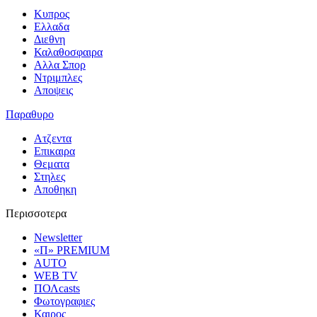
Κυπρος
Ελλαδα
Διεθνη
Καλαθοσφαιρα
Αλλα Σπορ
Ντριμπλες
Αποψεις
Παραθυρο
Ατζεντα
Επικαιρα
Θεματα
Στηλες
Αποθηκη
Περισσοτερα
Newsletter
«Π» PREMIUM
AUTO
WEB TV
ΠΟΛcasts
Φωτογραφιες
Καιρος