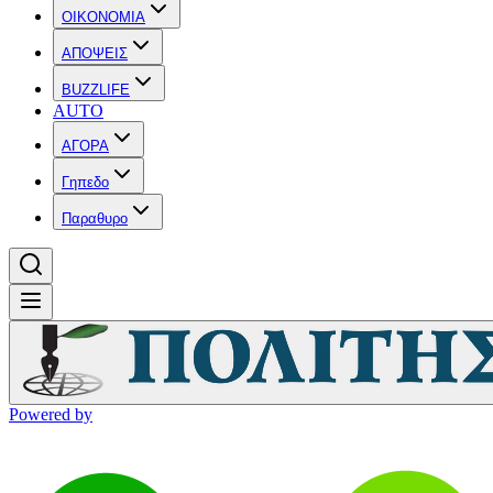
OIKONOMIA
ΑΠΟΨΕΙΣ
BUZZLIFE
AUTO
ΑΓΟΡΑ
Γηπεδο
Παραθυρο
Powered by