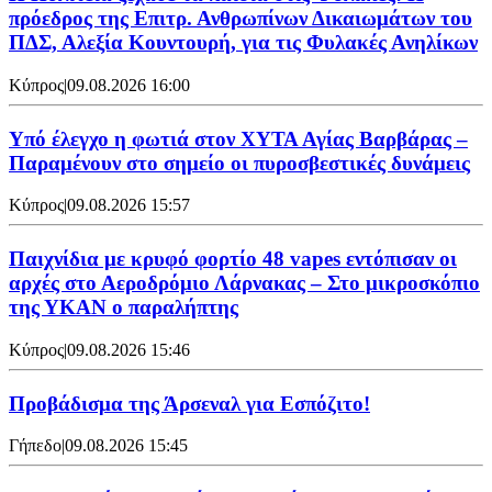
πρόεδρος της Επιτρ. Ανθρωπίνων Δικαιωμάτων του
ΠΔΣ, Αλεξία Κουντουρή, για τις Φυλακές Ανηλίκων
Κύπρος
|
09.08.2026 16:00
Υπό έλεγχο η φωτιά στον ΧΥΤΑ Αγίας Βαρβάρας –
Παραμένουν στο σημείο οι πυροσβεστικές δυνάμεις
Κύπρος
|
09.08.2026 15:57
Παιχνίδια με κρυφό φορτίο 48 vapes εντόπισαν οι
αρχές στο Αεροδρόμιο Λάρνακας – Στο μικροσκόπιο
της ΥΚΑΝ ο παραλήπτης
Κύπρος
|
09.08.2026 15:46
Προβάδισμα της Άρσεναλ για Εσπόζιτο!
Γήπεδο
|
09.08.2026 15:45