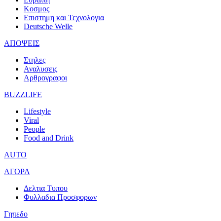
Κοσμος
Επιστημη και Τεχνολογια
Deutsche Welle
ΑΠΟΨΕΙΣ
Στηλες
Αναλυσεις
Αρθρογραφοι
BUZZLIFE
Lifestyle
Viral
People
Food and Drink
AUTO
ΑΓΟΡΑ
Δελτια Τυπου
Φυλλαδια Προσφορων
Γηπεδο