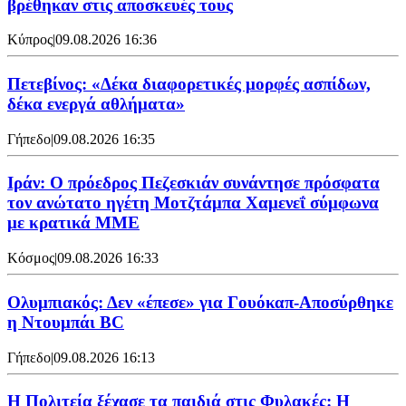
βρέθηκαν στις αποσκευές τους
Κύπρος
|
09.08.2026 16:36
Πετεβίνος: «Δέκα διαφορετικές μορφές ασπίδων,
δέκα ενεργά αθλήματα»
Γήπεδο
|
09.08.2026 16:35
Ιράν: Ο πρόεδρος Πεζεσκιάν συνάντησε πρόσφατα
τον ανώτατο ηγέτη Μοτζτάμπα Χαμενεΐ σύμφωνα
με κρατικά ΜΜΕ
Κόσμος
|
09.08.2026 16:33
Ολυμπιακός: Δεν «έπεσε» για Γουόκαπ-Αποσύρθηκε
η Ντουμπάι BC
Γήπεδο
|
09.08.2026 16:13
Η Πολιτεία ξέχασε τα παιδιά στις Φυλακές: Η