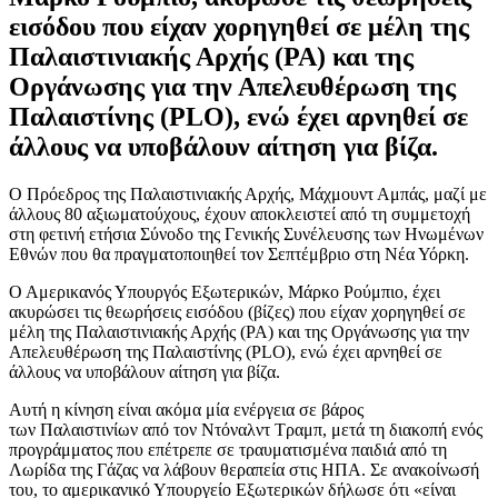
εισόδου που είχαν χορηγηθεί σε μέλη της
Παλαιστινιακής Αρχής (PA) και της
Οργάνωσης για την Απελευθέρωση της
Παλαιστίνης (PLO), ενώ έχει αρνηθεί σε
άλλους να υποβάλουν αίτηση για βίζα.
Ο Πρόεδρος της Παλαιστινιακής Αρχής, Μάχμουντ Αμπάς, μαζί με
άλλους 80 αξιωματούχους, έχουν αποκλειστεί από τη συμμετοχή
στη φετινή ετήσια Σύνοδο της Γενικής Συνέλευσης των Ηνωμένων
Εθνών που θα πραγματοποιηθεί τον Σεπτέμβριο στη Νέα Υόρκη.
Ο Αμερικανός Υπουργός Εξωτερικών, Μάρκο Ρούμπιο, έχει
ακυρώσει τις θεωρήσεις εισόδου (βίζες) που είχαν χορηγηθεί σε
μέλη της Παλαιστινιακής Αρχής (PA) και της Οργάνωσης για την
Απελευθέρωση της Παλαιστίνης (PLO), ενώ έχει αρνηθεί σε
άλλους να υποβάλουν αίτηση για βίζα.
Αυτή η κίνηση είναι ακόμα μία ενέργεια σε βάρος
των Παλαιστινίων από τον Ντόναλντ Τραμπ, μετά τη διακοπή ενός
προγράμματος που επέτρεπε σε τραυματισμένα παιδιά από τη
Λωρίδα της Γάζας να λάβουν θεραπεία στις ΗΠΑ. Σε ανακοίνωσή
του, το αμερικανικό Υπουργείο Εξωτερικών δήλωσε ότι «είναι