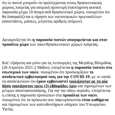
ότι οι πιστοί μπορούν να προσέρχονται στους θρησκευτικούς
χώρους λατρείας για ατομική προσευχή (ταυτόχρονη φυσική
παρουσία μέχρι 10 άτομα ανά θρησκευτικό χώρο), νοουμένου ότι
θα διασφαλίζεται η τήρηση των υγειονομικών πρωτοκόλλων
(αποστάσεις, μάσκες, μέγιστος αριθμός ατόμων).
Διευκρινίζεται ότι
η παρουσία πιστών απαγορεύεται και στον
προαύλιο χώρο
των ναών/θρησκευτικών χώρων λατρείας.
Κατ’ εξαίρεση και μόνο για τις λειτουργίες της Μεγάλης Βδομάδας
(26 Απριλίου 2021-2 Μαΐου), επιτρέπεται
η παρουσία πιστών στο
εσωτερικό των ναών
, νοουμένου ότι προσκομίζουν
το
αποδεικτικό εμβολιασμού τους για την COVID-19
, με το οποίο
να αποδεικνύουν ότι
έχουν εμβολιαστεί
τουλάχιστον με τη μία
δόση
τουλάχιστον τρεις (3) εβδομάδες πριν
και τηρουμένων των
μέτρων αποστασιοποίησης. Για την πιο πάνω περίοδο, επιτρέπεται
η επίσης η παρουσία προσώπων στα
προαύλια των ναών
,
νοουμένου ότι τα πρόσωπα που παρευρίσκονται
είναι καθήμενα
και τηρουμένων των κατευθυντήριων οδηγιών του Υπουργείου
Υγείας.