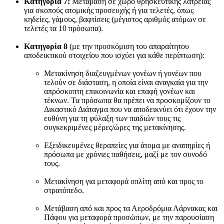
Κατηγορία 7:
Μετάβαση σε χώρο θρησκευτικής λατρείας
για σκοπούς ατομικής προσευχής ή για τελετές, όπως
κηδείες, γάμους, βαφτίσεις (μέγιστος αριθμός ατόμων σε
τελετές τα 10 πρόσωπα).
Κατηγορία 8
(με την προσκόμιση του απαραίτητου
αποδεικτικού στοιχείου που ισχύει για κάθε περίπτωση):
Μετακίνηση διαζευγμένων γονέων ή γονέων που
τελούν σε διάσταση, η οποία είναι αναγκαία για την
απρόσκοπτη επικοινωνία και επαφή γονέων και
τέκνων. Τα πρόσωπα θα πρέπει να προσκομίζουν το
Δικαστικό Διάταγμα που να αποδεικνύει ότι έχουν την
ευθύνη για τη φύλαξη των παιδιών τους τις
συγκεκριμένες μέρες/ώρες της μετακίνησης.
Εξειδικευμένες θεραπείες για άτομα με αναπηρίες ή
πρόσωπα με χρόνιες παθήσεις, μαζί με τον συνοδό
τους.
Μετακίνηση για μεταφορά οπλίτη από και προς το
στρατόπεδο.
Μετάβαση από και προς τα Αεροδρόμια Λάρνακας και
Πάφου για μεταφορά προσώπων, με την παρουσίαση