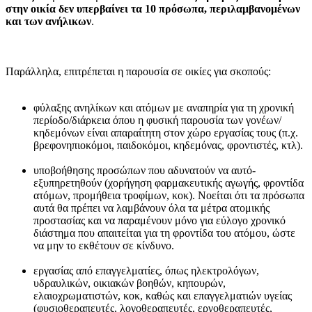
στην οικία δεν υπερβαίνει τα 10 πρόσωπα, περιλαμβανομένων
και των ανήλικων
.
Παράλληλα, επιτρέπεται η παρουσία σε οικίες για σκοπούς:
φύλαξης ανηλίκων και ατόμων με αναπηρία για τη χρονική
περίοδο/διάρκεια όπου η φυσική παρουσία των γονέων/
κηδεμόνων είναι απαραίτητη στον χώρο εργασίας τους (π.χ.
βρεφονηπιοκόμοι, παιδοκόμοι, κηδεμόνας, φροντιστές, κτλ).
υποβοήθησης προσώπων που αδυνατούν να αυτό-
εξυπηρετηθούν (χορήγηση φαρμακευτικής αγωγής, φροντίδα
ατόμων, προμήθεια τροφίμων, κοκ). Νοείται ότι τα πρόσωπα
αυτά θα πρέπει να λαμβάνουν όλα τα μέτρα ατομικής
προστασίας και να παραμένουν μόνο για εύλογο χρονικό
διάστημα που απαιτείται για τη φροντίδα του ατόμου, ώστε
να μην το εκθέτουν σε κίνδυνο.
εργασίας από επαγγελματίες, όπως ηλεκτρολόγων,
υδραυλικών, οικιακών βοηθών, κηπουρών,
ελαιοχρωματιστών, κοκ, καθώς και επαγγελματιών υγείας
(φυσιοθεραπευτές, λογοθεραπευτές, εργοθεραπευτές,