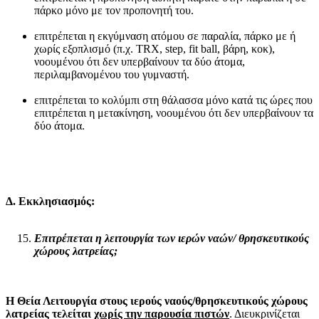
πάρκο μόνο με τον προπονητή του.
επιτρέπεται η εκγύμναση ατόμου σε παραλία, πάρκο με ή
χωρίς εξοπλισμό (π.χ. TRX, step, fit ball, βάρη, κοκ),
νοουμένου ότι δεν υπερβαίνουν τα δύο άτομα,
περιλαμβανομένου του γυμναστή.
επιτρέπεται το κολύμπι στη θάλασσα μόνο κατά τις ώρες που
επιτρέπεται η μετακίνηση, νοουμένου ότι δεν υπερβαίνουν τα
δύο άτομα.
Δ. Εκκλησιασμός:
Επιτρέπεται η λειτουργία των ιερών ναών/ θρησκευτικούς
χώρους λατρείας;
Η Θεία Λειτουργία στους ιερούς ναούς/θρησκευτικούς χώρους
λατρείας τελείται
χωρίς την παρουσία πιστών
. Διευκρινίζεται