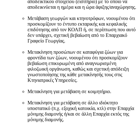
αποδεικτικού στοιχείου (εισιτήριο) με το οποίο να
αποδεικνύεται η ημέρα και η ώρα άφιξης/αναχώρησης.
Μετάβαση γεωργών και κτηνοτρόφων, νοουμένου ότι
προσκομίζουν το έντυπο εκταρικής και κεφαλικής
επιδότησης από τον ΚΟΑΠ ή, σε περίπτωση που αυτό
δεν υπάρχει, σχετική βεβαίωση από το Επαρχιακό
Γραφείο Γεωργίας.
Μετακίνηση προσώπων σε καταφύγια ζώων για
φροντίδα των ζώων, νοουμένου ότι προσκομίζουν
βεβαίωση επικυρωμένη από αναγνωρισμένη
φιλοζωική οργάνωση, καθώς και σχετική απόδειξη
γνωστοποίησης της κάθε μετακίνησής τους στις
Κτηνιατρικές Υπηρεσίες.
Μετακίνηση για μετάβαση σε κοιμητήριο.
Μετακίνηση για μετάβαση σε άλλο ιδιόκτητο
υποστατικό (π.χ. εξοχική κατοικία, κτλ) στην Επαρχία
μόνιμης διαμονής ή/και σε άλλη Επαρχία εκτός της
μόνιμης διαμονής.