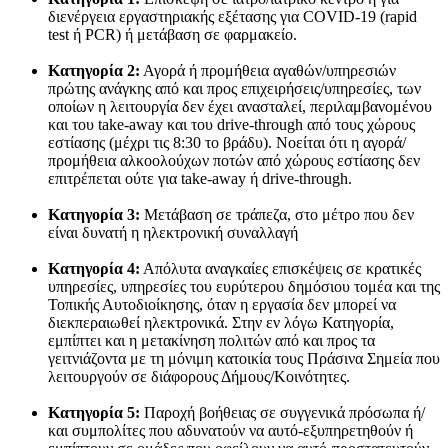
διενέργεια εργαστηριακής εξέτασης για COVID-19 (rapid
test ή PCR) ή μετάβαση σε φαρμακείο.
Κατηγορία 2:
Αγορά ή προμήθεια αγαθών/υπηρεσιών
πρώτης ανάγκης από και προς επιχειρήσεις/υπηρεσίες, των
οποίων η λειτουργία δεν έχει ανασταλεί, περιλαμβανομένου
και του take-away και του drive-through από τους χώρους
εστίασης (μέχρι τις 8:30 το βράδυ). Νοείται ότι η αγορά/
προμήθεια αλκοολούχων ποτών από χώρους εστίασης δεν
επιτρέπεται ούτε για take-away ή drive-through.
Κατηγορία 3:
Μετάβαση σε τράπεζα, στο μέτρο που δεν
είναι δυνατή η ηλεκτρονική συναλλαγή
Κατηγορία 4:
Απόλυτα αναγκαίες επισκέψεις σε κρατικές
υπηρεσίες, υπηρεσίες του ευρύτερου δημόσιου τομέα και της
Τοπικής Αυτοδιοίκησης, όταν η εργασία δεν μπορεί να
διεκπεραιωθεί ηλεκτρονικά. Στην εν λόγω Κατηγορία,
εμπίπτει και η μετακίνηση πολιτών από και προς τα
γειτνιάζοντα με τη μόνιμη κατοικία τους Πράσινα Σημεία που
λειτουργούν σε διάφορους Δήμους/Κοινότητες.
Κατηγορία 5:
Παροχή βοήθειας σε συγγενικά πρόσωπα ή/
και συμπολίτες που αδυνατούν να αυτό-εξυπηρετηθούν ή