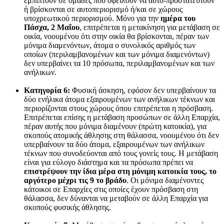
εμπίπτουν σε ομάδες που οφείλουν να αυτό-προστατευτούν
ή βρίσκονται σε αυτοπεριορισμό ή/και σε χώρους
υποχρεωτικού περιορισμού. Μόνο για την
ημέρα του
Πάσχα, 2 Μαΐου
, επιτρέπεται η μετακίνηση για μετάβαση σε
οικία, νοουμένου ότι στην οικία θα βρίσκονται, πέραν των
μόνιμα διαμενόντων, άτομα ο συνολικός αριθμός των
οποίων (περιλαμβανομένων και των μόνιμα διαμενόντων)
δεν υπερβαίνει τα 10 πρόσωπα, περιλαμβανομένων και των
ανήλικων.
Κατηγορία 6:
Φυσική άσκηση, εφόσον δεν υπερβαίνουν τα
δύο ενήλικα άτομα εξαιρουμένων των ανήλικων τέκνων και
περιορίζονται στους χώρους όπου επιτρέπεται η πρόσβαση.
Επιτρέπεται επίσης η μετάβαση προσώπων σε άλλη Επαρχία,
πέραν αυτής που μόνιμα διαμένουν (πρώτη κατοικία), για
σκοπούς ατομικής άθλησης στη θάλασσα, νοουμένου ότι δεν
υπερβαίνουν τα δύο άτομα, εξαιρουμένων των ανήλικων
τέκνων που συνοδεύονται από τους γονείς τους. Η μετάβαση
είναι για εύλογο διάστημα και τα πρόσωπα πρέπει να
επιστρέψουν την ίδια μέρα στη μόνιμη κατοικία τους, το
αργότερο μέχρι τις 9 το βράδυ
. Οι μόνιμα διαμένοντες
κάτοικοι σε Επαρχίες στις οποίες έχουν πρόσβαση στη
θάλασσα, δεν δύνανται να μεταβούν σε άλλη Επαρχία για
σκοπούς φυσικής άθλησης.