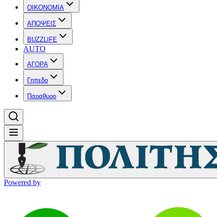
OIKONOMIA
ΑΠΟΨΕΙΣ
BUZZLIFE
AUTO
ΑΓΟΡΑ
Γηπεδο
Παραθυρο
Powered by