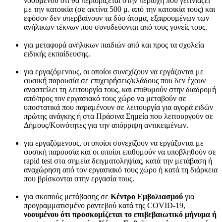
νοουμένου ότι θα περιορίζεται στην περιοχή που γειτνιάζει
με την κατοικία (σε ακτίνα 500 μ. από την κατοικία τους) και
εφόσον δεν υπερβαίνουν τα δύο άτομα, εξαιρουμένων των
ανήλικων τέκνων που συνοδεύονται από τους γονείς τους.
για μεταφορά ανήλικων παιδιών από και προς τα σχολεία
ειδικής εκπαίδευσης.
για εργαζόμενους, οι οποίοι συνεχίζουν να εργάζονται με
φυσική παρουσία σε επιχειρήσεις/κλάδους που δεν έχουν
αναστείλει τη λειτουργία τους, και επιθυμούν στην διαδρομή
από/προς τον εργασιακό τους χώρο να μεταβούν σε
υποστατικά που παραμένουν σε λειτουργία για αγορά ειδών
πρώτης ανάγκης ή στα Πράσινα Σημεία που λειτουργούν σε
Δήμους/Κοινότητες για την απόρριψη αντικειμένων.
για εργαζόμενους, οι οποίοι συνεχίζουν να εργάζονται με
φυσική παρουσία και οι οποίοι επιθυμούν να υποβληθούν σε
rapid test στα σημεία δειγματοληψίας, κατά την μετάβαση ή
αναχώρηση από τον εργασιακό τους χώρο ή κατά τη διάρκεια
που βρίσκονται στην εργασία τους.
για σκοπούς μετάβασης σε
Κέντρο Εμβολιασμού
για
προγραμματισμένο ραντεβού κατά της COVID-19,
νοουμένου ότι προσκομίζεται το επιβεβαιωτικό μήνυμα ή