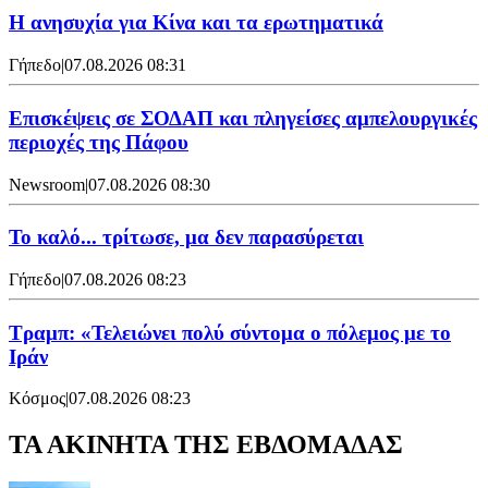
Η ανησυχία για Κίνα και τα ερωτηματικά
Γήπεδο
|
07.08.2026 08:31
Επισκέψεις σε ΣΟΔΑΠ και πληγείσες αμπελουργικές
περιοχές της Πάφου
Newsroom
|
07.08.2026 08:30
Το καλό... τρίτωσε, μα δεν παρασύρεται
Γήπεδο
|
07.08.2026 08:23
Τραμπ: «Τελειώνει πολύ σύντομα ο πόλεμος με το
Ιράν
Κόσμος
|
07.08.2026 08:23
ΤΑ ΑΚΙΝΗΤΑ ΤΗΣ ΕΒΔΟΜΑΔΑΣ