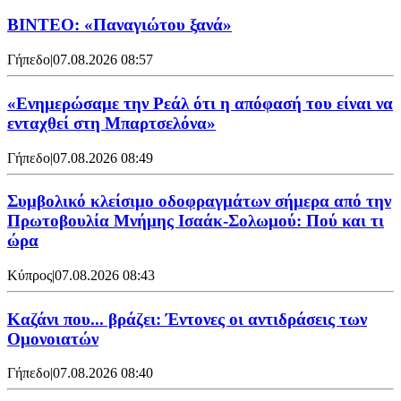
ΒΙΝΤΕΟ: «Παναγιώτου ξανά»
Γήπεδο
|
07.08.2026 08:57
«Ενημερώσαμε την Ρεάλ ότι η απόφασή του είναι να
ενταχθεί στη Μπαρτσελόνα»
Γήπεδο
|
07.08.2026 08:49
Συμβολικό κλείσιμο οδοφραγμάτων σήμερα από την
Πρωτοβουλία Μνήμης Ισαάκ-Σολωμού: Πού και τι
ώρα
Κύπρος
|
07.08.2026 08:43
Καζάνι που... βράζει: Έντονες οι αντιδράσεις των
Ομονοιατών
Γήπεδο
|
07.08.2026 08:40