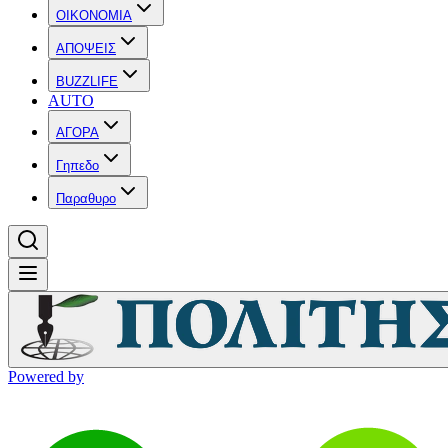
OIKONOMIA
ΑΠΟΨΕΙΣ
BUZZLIFE
AUTO
ΑΓΟΡΑ
Γηπεδο
Παραθυρο
Powered by