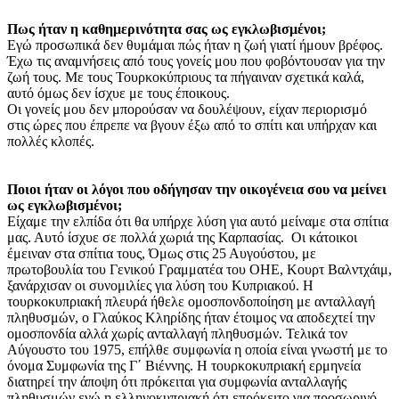
Πως ήταν η καθημερινότητα σας ως εγκλωβισμένοι;
Εγώ προσωπικά δεν θυμάμαι πώς ήταν η ζωή γιατί ήμουν βρέφος.
Έχω τις αναμνήσεις από τους γονείς μου που φοβόντουσαν για την
ζωή τους. Με τους Τουρκοκύπριους τα πήγαιναν σχετικά καλά,
αυτό όμως δεν ίσχυε με τους έποικους.
Οι γονείς μου δεν μπορούσαν να δουλέψουν, είχαν περιορισμό
στις ώρες που έπρεπε να βγουν έξω από το σπίτι και υπήρχαν και
πολλές κλοπές.
Ποιοι ήταν οι λόγοι που οδήγησαν την οικογένεια σου να μείνει
ως εγκλωβισμένοι;
Είχαμε την ελπίδα ότι θα υπήρχε λύση για αυτό μείναμε στα σπίτια
μας. Αυτό ίσχυε σε πολλά χωριά της Καρπασίας. Οι κάτοικοι
έμειναν στα σπίτια τους, Όμως στις 25 Αυγούστου, με
πρωτοβουλία του Γενικού Γραμματέα του ΟΗΕ, Κουρτ Βαλντχάιμ,
ξανάρχισαν οι συνομιλίες για λύση του Κυπριακού. Η
τουρκοκυπριακή πλευρά ήθελε ομοσπονδοποίηση με ανταλλαγή
πληθυσμών, ο Γλαύκος Κληρίδης ήταν έτοιμος να αποδεχτεί την
ομοσπονδία αλλά χωρίς ανταλλαγή πληθυσμών. Τελικά τον
Αύγουστο του 1975, επήλθε συμφωνία η οποία είναι γνωστή με το
όνομα Συμφωνία της Γ΄ Βιέννης. Η τουρκοκυπριακή ερμηνεία
διατηρεί την άποψη ότι πρόκειται για συμφωνία ανταλλαγής
πληθυσμών ενώ η ελληνοκυπριακή ότι επρόκειτο για προσωρινό