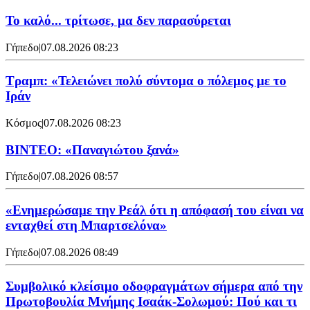
Το καλό... τρίτωσε, μα δεν παρασύρεται
Γήπεδο
|
07.08.2026 08:23
Τραμπ: «Τελειώνει πολύ σύντομα ο πόλεμος με το
Ιράν
Κόσμος
|
07.08.2026 08:23
ΒΙΝΤΕΟ: «Παναγιώτου ξανά»
Γήπεδο
|
07.08.2026 08:57
«Ενημερώσαμε την Ρεάλ ότι η απόφασή του είναι να
ενταχθεί στη Μπαρτσελόνα»
Γήπεδο
|
07.08.2026 08:49
Συμβολικό κλείσιμο οδοφραγμάτων σήμερα από την
Πρωτοβουλία Μνήμης Ισαάκ-Σολωμού: Πού και τι