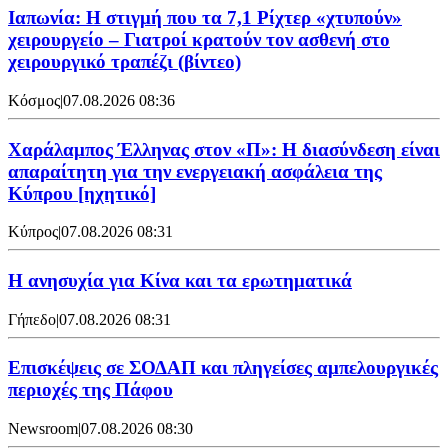
Ιαπωνία: Η στιγμή που τα 7,1 Ρίχτερ «χτυπούν»
χειρουργείο – Γιατροί κρατούν τον ασθενή στο
χειρουργικό τραπέζι (βίντεο)
Κόσμος
|
07.08.2026 08:36
Χαράλαμπος Έλληνας στον «Π»: Η διασύνδεση είναι
απαραίτητη για την ενεργειακή ασφάλεια της
Κύπρου [ηχητικό]
Κύπρος
|
07.08.2026 08:31
Η ανησυχία για Κίνα και τα ερωτηματικά
Γήπεδο
|
07.08.2026 08:31
Επισκέψεις σε ΣΟΔΑΠ και πληγείσες αμπελουργικές
περιοχές της Πάφου
Newsroom
|
07.08.2026 08:30