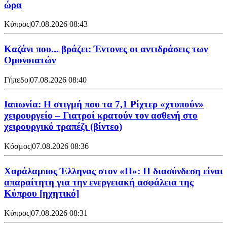
ώρα
Κύπρος
|
07.08.2026 08:43
Καζάνι που... βράζει: Έντονες οι αντιδράσεις των
Ομονοιατών
Γήπεδο
|
07.08.2026 08:40
Ιαπωνία: Η στιγμή που τα 7,1 Ρίχτερ «χτυπούν»
χειρουργείο – Γιατροί κρατούν τον ασθενή στο
χειρουργικό τραπέζι (βίντεο)
Κόσμος
|
07.08.2026 08:36
Χαράλαμπος Έλληνας στον «Π»: Η διασύνδεση είναι
απαραίτητη για την ενεργειακή ασφάλεια της
Κύπρου [ηχητικό]
Κύπρος
|
07.08.2026 08:31