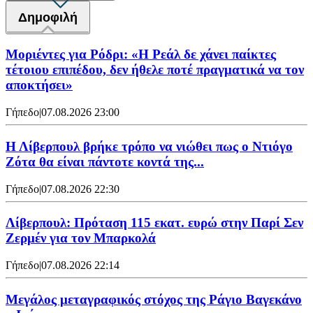
Δημοφιλή
Μοριέντες για Ρόδρι: «Η Ρεάλ δε χάνει παίκτες
τέτοιου επιπέδου, δεν ήθελε ποτέ πραγματικά να τον
αποκτήσει»
Γήπεδο
|
07.08.2026 23:00
Η Λίβερπουλ βρήκε τρόπο να νιώθει πως ο Ντιόγο
Ζότα θα είναι πάντοτε κοντά της...
Γήπεδο
|
07.08.2026 22:30
Λίβερπουλ: Πρόταση 115 εκατ. ευρώ στην Παρί Σεν
Ζερμέν για τον Μπαρκολά
Γήπεδο
|
07.08.2026 22:14
Μεγάλος μεταγραφικός στόχος της Ράγιο Βαγεκάνο