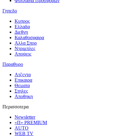
Φυλλαδια Προσφορων
Γηπεδο
Κυπρος
Ελλαδα
Διεθνη
Καλαθοσφαιρα
Αλλα Σπορ
Ντριμπλες
Αποψεις
Παραθυρο
Ατζεντα
Επικαιρα
Θεματα
Στηλες
Αποθηκη
Περισσοτερα
Newsletter
«Π» PREMIUM
AUTO
WEB TV