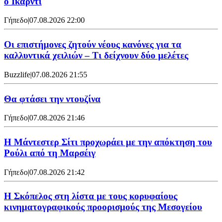
ο Ικάρντι
Γήπεδο
|
07.08.2026 22:00
Οι επιστήμονες ζητούν νέους κανόνες για τα
καλλυντικά χειλιών – Τι δείχνουν δύο μελέτες
Buzzlife
|
07.08.2026 21:55
Θα φτάσει την ντουζίνα
Γήπεδο
|
07.08.2026 21:46
Η Μάντεστερ Σίτι προχωράει με την απόκτηση του
Ρούλι από τη Μαρσέιγ
Γήπεδο
|
07.08.2026 21:42
Η Σκόπελος στη λίστα με τους κορυφαίους
κινηματογραφικούς προορισμούς της Μεσογείου