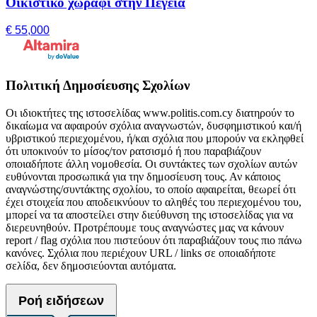
Οικιστικό χωράφι στην Πέγεια
€ 55,000
Πολιτική Δημοσίευσης Σχολίων
Οι ιδιοκτήτες της ιστοσελίδας www.politis.com.cy διατηρούν το
δικαίωμα να αφαιρούν σχόλια αναγνωστών, δυσφημιστικού και/ή
υβριστικού περιεχομένου, ή/και σχόλια που μπορούν να εκληφθεί
ότι υποκινούν το μίσος/τον ρατσισμό ή που παραβιάζουν
οποιαδήποτε άλλη νομοθεσία. Οι συντάκτες των σχολίων αυτών
ευθύνονται προσωπικά για την δημοσίευση τους. Αν κάποιος
αναγνώστης/συντάκτης σχολίου, το οποίο αφαιρείται, θεωρεί ότι
έχει στοιχεία που αποδεικνύουν το αληθές του περιεχομένου του,
μπορεί να τα αποστείλει στην διεύθυνση της ιστοσελίδας για να
διερευνηθούν. Προτρέπουμε τους αναγνώστες μας να κάνουν
report / flag σχόλια που πιστεύουν ότι παραβιάζουν τους πιο πάνω
κανόνες. Σχόλια που περιέχουν URL / links σε οποιαδήποτε
σελίδα, δεν δημοσιεύονται αυτόματα.
Ροή ειδήσεων