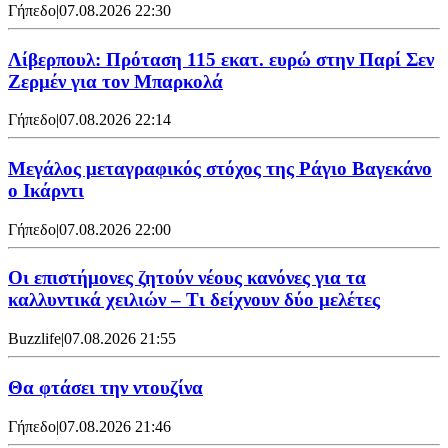
Γήπεδο
|
07.08.2026 22:30
Λίβερπουλ: Πρόταση 115 εκατ. ευρώ στην Παρί Σεν
Ζερμέν για τον Μπαρκολά
Γήπεδο
|
07.08.2026 22:14
Μεγάλος μεταγραφικός στόχος της Ράγιο Βαγεκάνο
ο Ικάρντι
Γήπεδο
|
07.08.2026 22:00
Οι επιστήμονες ζητούν νέους κανόνες για τα
καλλυντικά χειλιών – Τι δείχνουν δύο μελέτες
Buzzlife
|
07.08.2026 21:55
Θα φτάσει την ντουζίνα
Γήπεδο
|
07.08.2026 21:46