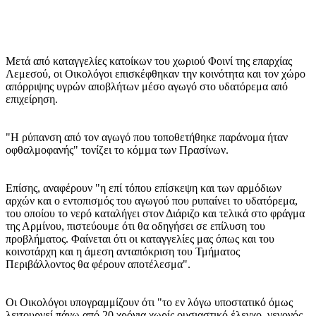
Μετά από καταγγελίες κατοίκων του χωριού Φοινί της επαρχίας
Λεμεσού, οι Οικολόγοι επισκέφθηκαν την κοινότητα και τον χώρο
απόρριψης υγρών αποβλήτων μέσο αγωγό στο υδατόρεμα από
επιχείρηση.
"Η ρύπανση από τον αγωγό που τοποθετήθηκε παράνομα ήταν
οφθαλμοφανής" τονίζει το κόμμα των Πρασίνων.
Επίσης, αναφέρουν "η επί τόπου επίσκεψη και των αρμόδιων
αρχών και ο εντοπισμός του αγωγού που ρυπαίνει το υδατόρεμα,
του οποίου το νερό καταλήγει στον Διάριζο και τελικά στο φράγμα
της Αρμίνου, πιστεύουμε ότι θα οδηγήσει σε επίλυση του
προβλήματος. Φαίνεται ότι οι καταγγελίες μας όπως και του
κοινοτάρχη και η άμεση ανταπόκριση του Τμήματος
Περιβάλλοντος θα φέρουν αποτέλεσμα".
Οι Οικολόγοι υπογραμμίζουν ότι "το εν λόγω υποστατικό όμως
λειτουργεί πάνω από 20 χρόνια χωρίς ουσιαστικό έλεγχο, γεγονός