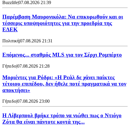
Buzzlife
|
07.08.2026 21:39
Παρέμβαση Μαυρονικόλα: Να επικυρωθούν και οι
τέσσερις υποψηφιότητες για την προεδρία της
ΕΔΕΚ
Πολιτική
|
07.08.2026 21:31
Επόμενος... σταθμός MLS για τον Σέρχι Ρομπέρτο
Γήπεδο
|
07.08.2026 21:28
Μοριέντες για Ρόδρι: «Η Ρεάλ δε χάνει παίκτες
τέτοιου επιπέδου, δεν ήθελε ποτέ πραγματικά να τον
αποκτήσει»
Γήπεδο
|
07.08.2026 23:00
Η Λίβερπουλ βρήκε τρόπο να νιώθει πως ο Ντιόγο
Ζότα θα είναι πάντοτε κοντά της...