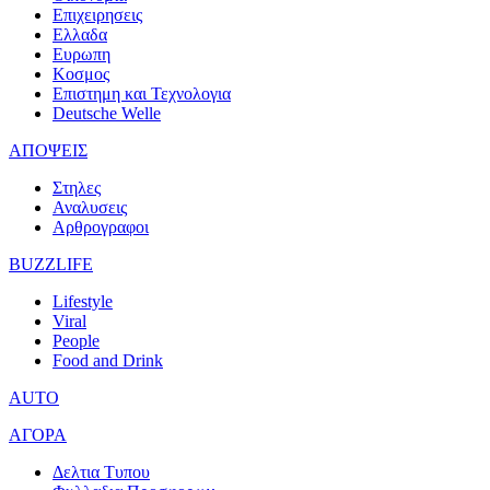
Επιχειρησεις
Ελλαδα
Ευρωπη
Κοσμος
Επιστημη και Τεχνολογια
Deutsche Welle
ΑΠΟΨΕΙΣ
Στηλες
Αναλυσεις
Αρθρογραφοι
BUZZLIFE
Lifestyle
Viral
People
Food and Drink
AUTO
ΑΓΟΡΑ
Δελτια Τυπου