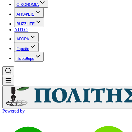
OIKONOMIA
ΑΠΟΨΕΙΣ
BUZZLIFE
AUTO
ΑΓΟΡΑ
Γηπεδο
Παραθυρο
Powered by