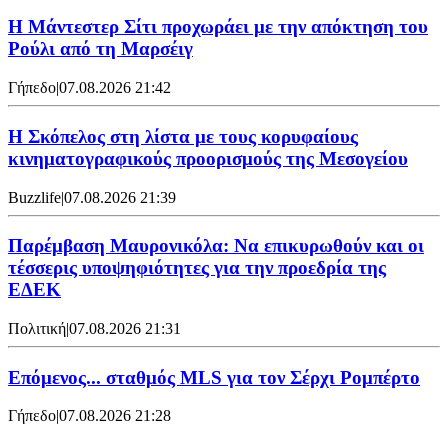
Η Μάντεστερ Σίτι προχωράει με την απόκτηση του
Ρούλι από τη Μαρσέιγ
Γήπεδο
|
07.08.2026 21:42
Η Σκόπελος στη λίστα με τους κορυφαίους
κινηματογραφικούς προορισμούς της Μεσογείου
Buzzlife
|
07.08.2026 21:39
Παρέμβαση Μαυρονικόλα: Να επικυρωθούν και οι
τέσσερις υποψηφιότητες για την προεδρία της
ΕΔΕΚ
Πολιτική
|
07.08.2026 21:31
Επόμενος... σταθμός MLS για τον Σέρχι Ρομπέρτο
Γήπεδο
|
07.08.2026 21:28