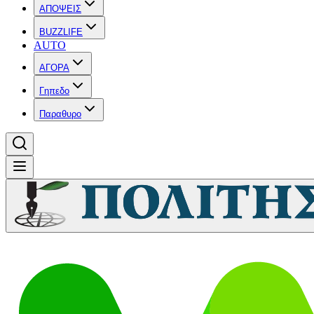
ΑΠΟΨΕΙΣ
BUZZLIFE
AUTO
ΑΓΟΡΑ
Γηπεδο
Παραθυρο