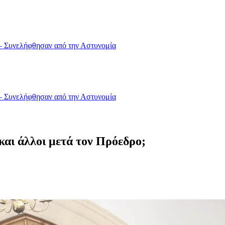
 – Συνελήφθησαν από την Αστυνομία
 – Συνελήφθησαν από την Αστυνομία
αι άλλοι μετά τον Πρόεδρο;