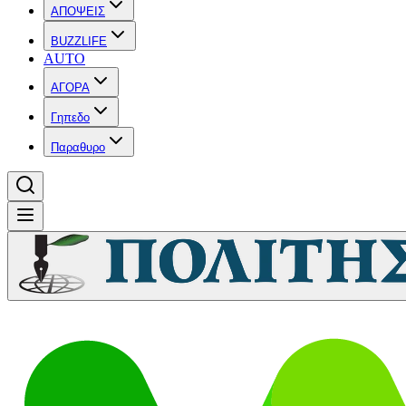
ΑΠΟΨΕΙΣ
BUZZLIFE
AUTO
ΑΓΟΡΑ
Γηπεδο
Παραθυρο