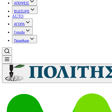
ΑΠΟΨΕΙΣ
BUZZLIFE
AUTO
ΑΓΟΡΑ
Γηπεδο
Παραθυρο