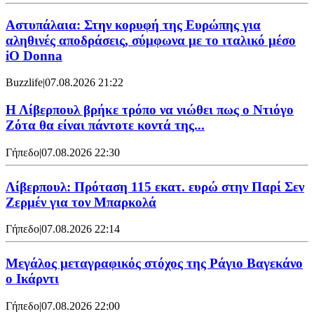
Αστυπάλαια: Στην κορυφή της Ευρώπης για
αληθινές αποδράσεις, σύμφωνα με το ιταλικό μέσο
iO Donna
Buzzlife
|
07.08.2026 21:22
Η Λίβερπουλ βρήκε τρόπο να νιώθει πως ο Ντιόγο
Ζότα θα είναι πάντοτε κοντά της...
Γήπεδο
|
07.08.2026 22:30
Λίβερπουλ: Πρόταση 115 εκατ. ευρώ στην Παρί Σεν
Ζερμέν για τον Μπαρκολά
Γήπεδο
|
07.08.2026 22:14
Μεγάλος μεταγραφικός στόχος της Ράγιο Βαγεκάνο
ο Ικάρντι
Γήπεδο
|
07.08.2026 22:00