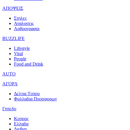
ΑΠΟΨΕΙΣ
Στηλες
Αναλυσεις
Αρθρογραφοι
BUZZLIFE
Lifestyle
Viral
People
Food and Drink
AUTO
ΑΓΟΡΑ
Δελτια Τυπου
Φυλλαδια Προσφορων
Γηπεδο
Κυπρος
Ελλαδα
Διεθνη