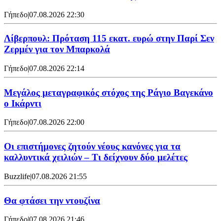
Γήπεδο
|
07.08.2026 22:30
Λίβερπουλ: Πρόταση 115 εκατ. ευρώ στην Παρί Σεν
Ζερμέν για τον Μπαρκολά
Γήπεδο
|
07.08.2026 22:14
Μεγάλος μεταγραφικός στόχος της Ράγιο Βαγεκάνο
ο Ικάρντι
Γήπεδο
|
07.08.2026 22:00
Οι επιστήμονες ζητούν νέους κανόνες για τα
καλλυντικά χειλιών – Τι δείχνουν δύο μελέτες
Buzzlife
|
07.08.2026 21:55
Θα φτάσει την ντουζίνα
Γήπεδο
|
07.08.2026 21:46