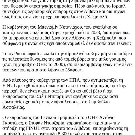
συνεχίζουν να ελέγχουν τομείς στη λιβανική πλευρά των συνόρων
που θεωρούν στρατηγικής σημασίας. Πέρα από αυτό, το Ισραήλ
συνεχίζει τις αεροπορικές επιδρομές στον Λίβανο και διαμηνύει
πως θα τις συνεχίσει μέχρι να αφοπλιστεί η Χεζμπολά.
Η κυβέρνηση του Μπενιαμίν Νετανιάχου, που ενεπλάκη σε
ταυτόχρονους πολέμους στην περιοχή από το 2023, διαμηνύει πως
θα μπορούσε να επιτεθεί ξανά στον Λίβανο αν η Χεζμπολά, που
σύμφωνα με αναλυτές έχει αποδυναμωθεί, δεν αφοπλιστεί τελείως.
Το σχέδιο απόφασης «καλεί την ισραηλινή κυβέρνηση να αποσύρει
τις τελευταίες δυνάμεις της από τομείς βόρεια της μπλε γραμμής
(σ.σ. τη χάραξε ο ΟΗΕ το 2000), συμπεριλαμβανομένων των πέντε
θέσεων που κρατά στο λιβανικό έδαφος».
Από πλευράς της κυβέρνησης των ΗΠΑ, που αντιμετωπίζει τη
FINUL με εχθρότητα, όπως και ο πιο στενός σύμμαχός της στην
περιοχή, δεν είναι ακόμη σαφές αν θα ασκηθεί βέτο ή όχι.
Εκπρόσωπος του Στέιτ Ντιπάρτμεντ αρνήθηκε να σχολιάσει
ερωτηθείς σχετικά με τις διαβουλεύσεις στο Συμβούλιο
Ασφαλείας.
Ο εκπρόσωπος του Γενικού Γραμματέα του ΟΗΕ Αντόνιο
Γκουτέρες, ο Στεφάν Ντουζαρίκ, χαρακτήρισε «κρίσιμη» την
στήριξη της FINUL στον στρατό του Λιβάνου, επισημαίνοντας τη
συμβολή της στην ανάπτυξη 8.300 μελών του στον νότο, στην