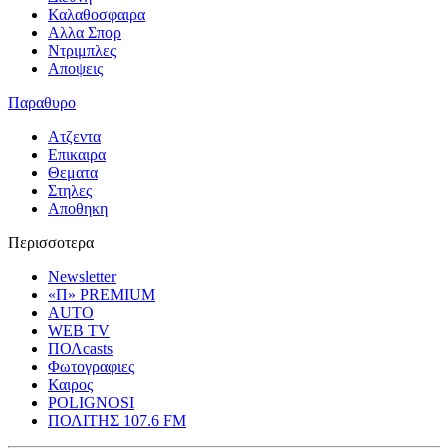
Καλαθοσφαιρα
Αλλα Σπορ
Ντριμπλες
Αποψεις
Παραθυρο
Ατζεντα
Επικαιρα
Θεματα
Στηλες
Αποθηκη
Περισσοτερα
Newsletter
«Π» PREMIUM
AUTO
WEB TV
ΠΟΛcasts
Φωτογραφιες
Καιρος
POLIGNOSI
ΠΟΛΙΤΗΣ 107.6 FM