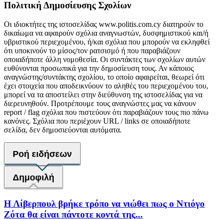
Πολιτική Δημοσίευσης Σχολίων
Οι ιδιοκτήτες της ιστοσελίδας www.politis.com.cy διατηρούν το
δικαίωμα να αφαιρούν σχόλια αναγνωστών, δυσφημιστικού και/ή
υβριστικού περιεχομένου, ή/και σχόλια που μπορούν να εκληφθεί
ότι υποκινούν το μίσος/τον ρατσισμό ή που παραβιάζουν
οποιαδήποτε άλλη νομοθεσία. Οι συντάκτες των σχολίων αυτών
ευθύνονται προσωπικά για την δημοσίευση τους. Αν κάποιος
αναγνώστης/συντάκτης σχολίου, το οποίο αφαιρείται, θεωρεί ότι
έχει στοιχεία που αποδεικνύουν το αληθές του περιεχομένου του,
μπορεί να τα αποστείλει στην διεύθυνση της ιστοσελίδας για να
διερευνηθούν. Προτρέπουμε τους αναγνώστες μας να κάνουν
report / flag σχόλια που πιστεύουν ότι παραβιάζουν τους πιο πάνω
κανόνες. Σχόλια που περιέχουν URL / links σε οποιαδήποτε
σελίδα, δεν δημοσιεύονται αυτόματα.
Ροή ειδήσεων
Δημοφιλή
Η Λίβερπουλ βρήκε τρόπο να νιώθει πως ο Ντιόγο
Ζότα θα είναι πάντοτε κοντά της...