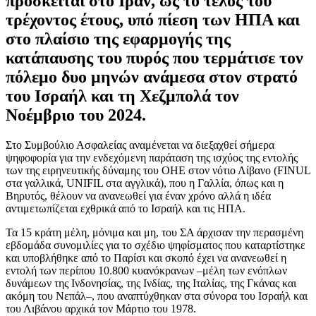
πρόσκειται στο Ιράν, ως το τέλος του
τρέχοντος έτους, υπό πίεση των ΗΠΑ και
στο πλαίσιο της εφαρμογής της
κατάπαυσης του πυρός που τερμάτισε τον
πόλεμο δυο μηνών ανάμεσα στον στρατό
του Ισραήλ και τη Χεζμπολά τον
Νοέμβριο του 2024.
Στο Συμβούλιο Ασφαλείας αναμένεται να διεξαχθεί σήμερα
ψηφοφορία για την ενδεχόμενη παράταση της ισχύος της εντολής
των της ειρηνευτικής δύναμης του ΟΗΕ στον νότιο Λίβανο (FINUL
στα γαλλικά, UNIFIL στα αγγλικά), που η Γαλλία, όπως και η
Βηρυτός, θέλουν να ανανεωθεί για έναν χρόνο αλλά η ιδέα
αντιμετωπίζεται εχθρικά από το Ισραήλ και τις ΗΠΑ.
Τα 15 κράτη μέλη, μόνιμα και μη, του ΣΑ άρχισαν την περασμένη
εβδομάδα συνομιλίες για το σχέδιο ψηφίσματος που καταρτίστηκε
και υποβλήθηκε από το Παρίσι και σκοπό έχει να ανανεωθεί η
εντολή των περίπου 10.800 κυανόκρανων –μέλη των ενόπλων
δυνάμεων της Ινδονησίας, της Ινδίας, της Ιταλίας, της Γκάνας και
ακόμη του Νεπάλ–, που αναπτύχθηκαν στα σύνορα του Ισραήλ και
του Λιβάνου αρχικά τον Μάρτιο του 1978.