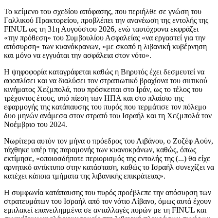
Το κείμενο του σχεδίου απόφασης, που περιήλθε σε γνώση του
Γαλλικού Πρακτορείου, προβλέπει την ανανέωση της εντολής της
FINUL ως τη 31η Αυγούστου 2026, ενώ ταυτόχρονα εκφράζει
«την πρόθεση» του Συμβουλίου Ασφαλείας «να εργαστεί για την
απόσυρση» των κυανόκρανων, «με σκοπό η λιβανική κυβέρνηση
και μόνο να εγγυάται την ασφάλεια στον νότο».
Η ψηφοφορία καταγράφεται καθώς η Βηρυτός έχει δεσμευτεί να
αφοπλίσει και να διαλύσει τον στρατιωτικό βραχίονα του σιιτικού
κινήματος Χεζμπολά, που πρόσκειται στο Ιράν, ως το τέλος του
τρέχοντος έτους, υπό πίεση των ΗΠΑ και στο πλαίσιο της
εφαρμογής της κατάπαυσης του πυρός που τερμάτισε τον πόλεμο
δυο μηνών ανάμεσα στον στρατό του Ισραήλ και τη Χεζμπολά τον
Νοέμβριο του 2024.
Νωρίτερα αυτόν τον μήνα ο πρόεδρος του Λιβάνου, ο Ζοζέφ Αούν,
τάχθηκε υπέρ της παραμονής των κυανοκράνων, καθώς, όπως
εκτίμησε, «οποιοσδήποτε περιορισμός της εντολής της (...) θα είχε
αρνητικό αντίκτυπο στην κατάσταση, καθώς το Ισραήλ συνεχίζει να
κατέχει κάποια τμήματα της λιβανικής επικράτειας».
Η συμφωνία κατάπαυσης του πυρός προέβλεπε την απόσυρση των
στρατευμάτων του Ισραήλ από τον νότιο Λίβανο, όμως αυτά έχουν
εμπλακεί επανειλημμένα σε ανταλλαγές πυρών με τη FINUL και