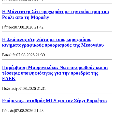
Η Μάντεστερ Σίτι προχωράει με την απόκτηση του
Ρούλι από τη Μαρσέιγ
Γήπεδο
|
07.08.2026 21:42
Η Σκόπελος στη λίστα με τους κορυφαίους
κινηματογραφικούς προορισμούς της Μεσογείου
Buzzlife
|
07.08.2026 21:39
Παρέμβαση Μαυρονικόλα: Να επικυρωθούν και οι
τέσσερις υποψηφιότητες για την προεδρία της
ΕΔΕΚ
Πολιτική
|
07.08.2026 21:31
Επόμενος... σταθμός MLS για τον Σέρχι Ρομπέρτο
Γήπεδο
|
07.08.2026 21:28