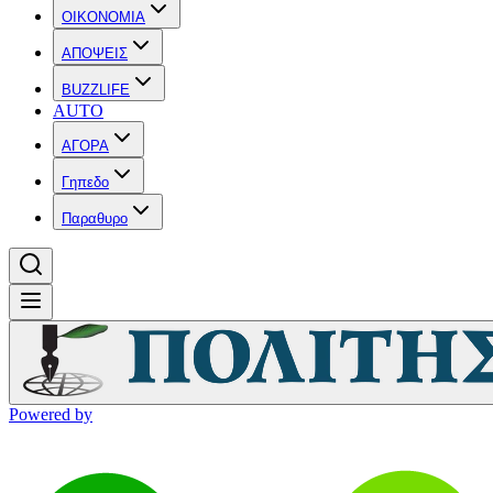
OIKONOMIA
ΑΠΟΨΕΙΣ
BUZZLIFE
AUTO
ΑΓΟΡΑ
Γηπεδο
Παραθυρο
Powered by