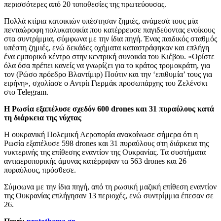
περισσότερες από 20 τοποθεσίες της πρωτεύουσας.
Πολλά κτίρια κατοικιών υπέστησαν ζημιές, ανάμεσά τους μία
πενταώροφη πολυκατοικία που κατέρρευσε παγιδεύοντας ενοίκους
στα συντρίμμια, σύμφωνα με την ίδια πηγή. Ένας παιδικός σταθμός
υπέστη ζημιές, ενώ δεκάδες οχήματα καταστράφηκαν και επλήγη
ένα εμπορικό κέντρο στην κεντρική συνοικία του Κιέβου. «Ορίστε
όλα όσα πρέπει κανείς να γνωρίζει για το κράτος τρομοκράτη, για
τον (Ρώσο πρόεδρο Βλαντίμιρ) Πούτιν και την ‘επιθυμία’ τους για
ειρήνη», σχολίασε ο Αντρίι Γιερμάκ προσωπάρχης του Ζελένσκι
στο Telegram.
Η Ρωσία εξαπέλυσε σχεδόν 600 drones και 31 πυραύλους κατά
τη διάρκεια της νύχτας
Η ουκρανική Πολεμική Αεροπορία ανακοίνωσε σήμερα ότι η
Ρωσία εξαπέλυσε 598 drones και 31 πυραύλους στη διάρκεια της
νυκτερινής της επίθεσης εναντίον της Ουκρανίας. Τα συστήματα
αντιαεροπορικής άμυνας κατέρριψαν τα 563 drones και 26
πυραύλους, πρόσθεσε.
Σύμφωνα με την ίδια πηγή, από τη ρωσική μαζική επίθεση εναντίον
της Ουκρανίας επλήγησαν 13 περιοχές, ενώ συντρίμμια έπεσαν σε
26.