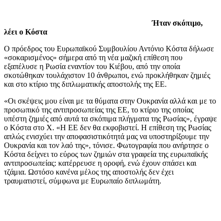
Ήταν σκόπιμο,
λέει ο Κόστα
Ο πρόεδρος του Ευρωπαϊκού Συμβουλίου Αντόνιο Κόστα δήλωσε
«σοκαρισμένος» σήμερα από τη νέα μαζική επίθεση που
εξαπέλυσε η Ρωσία εναντίον του Κιέβου, από την οποία
σκοτώθηκαν τουλάχιστον 10 άνθρωποι, ενώ προκλήθηκαν ζημιές
και στο κτίριο της διπλωματικής αποστολής της ΕΕ.
«Οι σκέψεις μου είναι με τα θύματα στην Ουκρανία αλλά και με το
προσωπικό της αντιπροσωπείας της ΕΕ, το κτίριο της οποίας
υπέστη ζημιές από αυτά τα σκόπιμα πλήγματα της Ρωσίας», έγραψε
ο Κόστα στο Χ. «Η ΕΕ δεν θα εκφοβιστεί. Η επίθεση της Ρωσίας
απλώς ενισχύει την αποφασιστικότητά μας να υποστηρίξουμε την
Ουκρανία και τον λαό της», τόνισε. Φωτογραφία που ανήρτησε ο
Κόστα δείχνει το εύρος των ζημιών στα γραφεία της ευρωπαϊκής
αντιπροσωπείας: κατέρρευσε η οροφή, ενώ έχουν σπάσει και
τζάμια. Ωστόσο κανένα μέλος της αποστολής δεν έχει
τραυματιστεί, σύμφωνα με Ευρωπαίο διπλωμάτη.