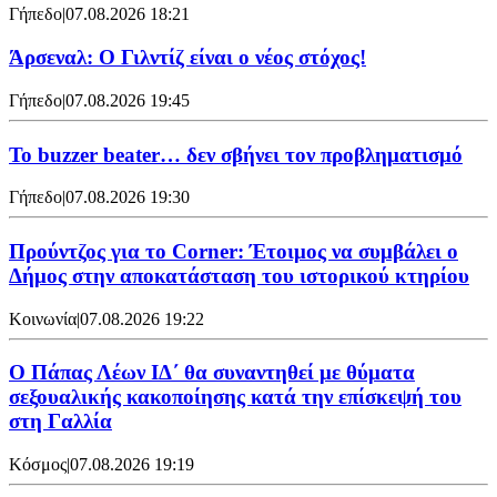
Γήπεδο
|
07.08.2026 18:21
Άρσεναλ: Ο Γιλντίζ είναι ο νέος στόχος!
Γήπεδο
|
07.08.2026 19:45
Το buzzer beater… δεν σβήνει τoν προβληματισμό
Γήπεδο
|
07.08.2026 19:30
Προύντζος για το Corner: Έτοιμος να συμβάλει ο
Δήμος στην αποκατάσταση του ιστορικού κτηρίου
Κοινωνία
|
07.08.2026 19:22
Ο Πάπας Λέων ΙΔ΄ θα συναντηθεί με θύματα
σεξουαλικής κακοποίησης κατά την επίσκεψή του
στη Γαλλία
Κόσμος
|
07.08.2026 19:19