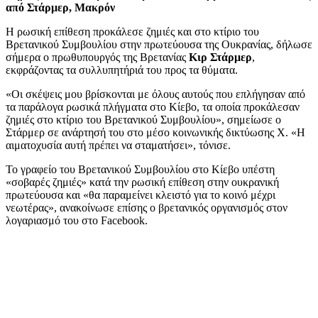
από Στάρμερ, Μακρόν
Η ρωσική επίθεση προκάλεσε ζημιές και στο κτίριο του
Βρετανικού Συμβουλίου στην πρωτεύουσα της Ουκρανίας, δήλωσε
σήμερα ο πρωθυπουργός της Βρετανίας
Κιρ Στάρμερ
,
εκφράζοντας τα συλλυπητήριά του προς τα θύματα.
«Οι σκέψεις μου βρίσκονται με όλους αυτούς που επλήγησαν από
τα παράλογα ρωσικά πλήγματα στο Κίεβο, τα οποία προκάλεσαν
ζημιές στο κτίριο του Βρετανικού Συμβουλίου», σημείωσε ο
Στάρμερ σε ανάρτησή του στο μέσο κοινωνικής δικτύωσης X. «Η
αιματοχυσία αυτή πρέπει να σταματήσει», τόνισε.
Το γραφείο του Βρετανικού Συμβουλίου στο Κίεβο υπέστη
«σοβαρές ζημιές» κατά την ρωσική επίθεση στην ουκρανική
πρωτεύουσα και «θα παραμείνει κλειστό για το κοινό μέχρι
νεωτέρας», ανακοίνωσε επίσης ο βρετανικός οργανισμός στον
λογαριασμό του στο Facebook.