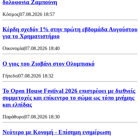
δολοφονία Ζαμπούνη
Κόσμος
|
07.08.2026 18:57
Κέρδη σχεδόν 1% στην πρώτη εβδομάδα Αυγούστου
για το Χρηματιστήριο
Οικονομία
|
07.08.2026 18:40
Ο γιος του Ζιοβάνι στον Ολυμπιακό
Γήπεδο
|
07.08.2026 18:32
Το Open House Festival 2026 επιστρέφει με διεθνείς
συμμετοχές και επίκεντρο το σώμα ως τόπο μνήμης
και ελπίδας
Παράθυρο
|
07.08.2026 18:30
Νεότερο με Κονομή - Επίσημη ενημέρωση