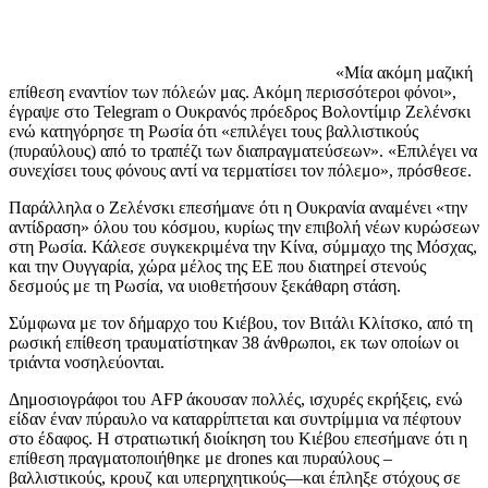
«Μία ακόμη μαζική
επίθεση εναντίον των πόλεών μας. Ακόμη περισσότεροι φόνοι»,
έγραψε στο Telegram ο Ουκρανός πρόεδρος Βολοντίμιρ Ζελένσκι
ενώ κατηγόρησε τη Ρωσία ότι «επιλέγει τους βαλλιστικούς
(πυραύλους) από το τραπέζι των διαπραγματεύσεων». «Επιλέγει να
συνεχίσει τους φόνους αντί να τερματίσει τον πόλεμο», πρόσθεσε.
Παράλληλα ο Ζελένσκι επεσήμανε ότι η Ουκρανία αναμένει «την
αντίδραση» όλου του κόσμου, κυρίως την επιβολή νέων κυρώσεων
στη Ρωσία. Κάλεσε συγκεκριμένα την Κίνα, σύμμαχο της Μόσχας,
και την Ουγγαρία, χώρα μέλος της ΕΕ που διατηρεί στενούς
δεσμούς με τη Ρωσία, να υιοθετήσουν ξεκάθαρη στάση.
Σύμφωνα με τον δήμαρχο του Κιέβου, τον Βιτάλι Κλίτσκο, από τη
ρωσική επίθεση τραυματίστηκαν 38 άνθρωποι, εκ των οποίων οι
τριάντα νοσηλεύονται.
Δημοσιογράφοι του AFP άκουσαν πολλές, ισχυρές εκρήξεις, ενώ
είδαν έναν πύραυλο να καταρρίπτεται και συντρίμμια να πέφτουν
στο έδαφος. Η στρατιωτική διοίκηση του Κιέβου επεσήμανε ότι η
επίθεση πραγματοποιήθηκε με drones και πυραύλους –
βαλλιστικούς, κρουζ και υπερηχητικούς—και έπληξε στόχους σε