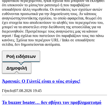
υβριστικού περιεχομένου, ή/και σχόλια που μπορούν να εκληφθεί
ότι υποκινούν το μίσος/τον ρατσισμό ή που παραβιάζουν
οποιαδήποτε άλλη νομοθεσία. Οι συντάκτες των σχολίων αυτών
ευθύνονται προσωπικά για την δημοσίευση τους. Αν κάποιος
αναγνώστης/συντάκτης σχολίου, το οποίο αφαιρείται, θεωρεί ότι
έχει στοιχεία που αποδεικνύουν το αληθές του περιεχομένου του,
μπορεί να τα αποστείλει στην διεύθυνση της ιστοσελίδας για να
διερευνηθούν. Προτρέπουμε τους αναγνώστες μας να κάνουν
report / flag σχόλια που πιστεύουν ότι παραβιάζουν τους πιο πάνω
κανόνες. Σχόλια που περιέχουν URL / links σε οποιαδήποτε
σελίδα, δεν δημοσιεύονται αυτόματα.
Ροή ειδήσεων
Δημοφιλή
Άρσεναλ: Ο Γιλντίζ είναι ο νέος στόχος!
Γήπεδο
|
07.08.2026 19:45
Το buzzer beater… δεν σβήνει τoν προβληματισμό