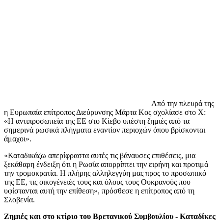
Από την πλευρά της
η Ευρωπαία επίτροπος Διεύρυνσης Μάρτα Κος σχολίασε στο Χ:
«Η αντιπροσωπεία της ΕΕ στο Κίεβο υπέστη ζημιές από τα
σημερινά ρωσικά πλήγματα εναντίον περιοχών όπου βρίσκονται
άμαχοι».
«Καταδικάζω απερίφραστα αυτές τις βάναυσες επιθέσεις, μια
ξεκάθαρη ένδειξη ότι η Ρωσία απορρίπτει την ειρήνη και προτιμά
την τρομοκρατία. Η πλήρης αλληλεγγύη μας προς το προσωπικό
της ΕΕ, τις οικογένειές τους και όλους τους Ουκρανούς που
υφίστανται αυτή την επίθεση», πρόσθεσε η επίτροπος από τη
Σλοβενία.
Ζημιές και στο κτίριο του Βρετανικού Συμβουλίου - Καταδίκες