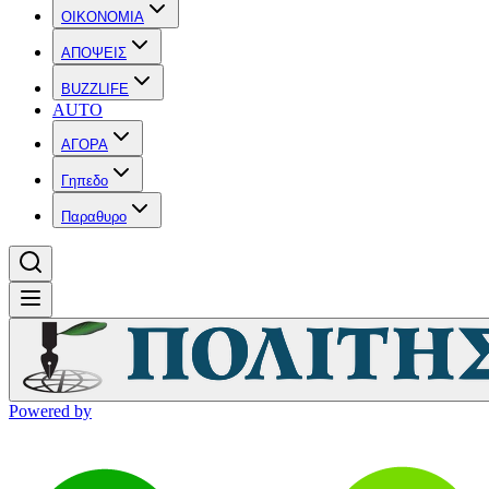
OIKONOMIA
ΑΠΟΨΕΙΣ
BUZZLIFE
AUTO
ΑΓΟΡΑ
Γηπεδο
Παραθυρο
Powered by