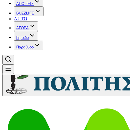
ΑΠΟΨΕΙΣ
BUZZLIFE
AUTO
ΑΓΟΡΑ
Γηπεδο
Παραθυρο