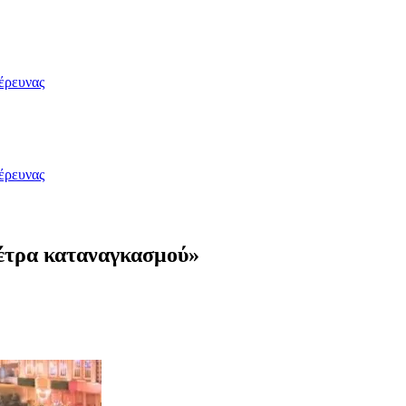
έρευνας
έρευνας
μέτρα καταναγκασμού»