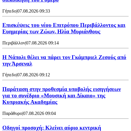
Γήπεδο
|
07.08.2026 09:33
Επισκέψεις του νέου Επιτρόπου Περιβάλλοντος και
Ευημερίας των Ζώων, Ηλία Μυριάνθους
Περιβάλλον
|
07.08.2026 09:14
Η Νάπολι θέλει να πάρει τον Γκάμπριελ Ζεσούς από
την Άρσεναλ
Γήπεδο
|
07.08.2026 09:12
Παράταση στην προθεσμία υποβολής εισηγήσεων
για το συνέδριο «Μουσική και Δίκαιο» της
Κυπριακής Ακαδημίας
Παράθυρο
|
07.08.2026 09:04
Οδηγοί προσοχή: Κλείνει αύριο κεντρική