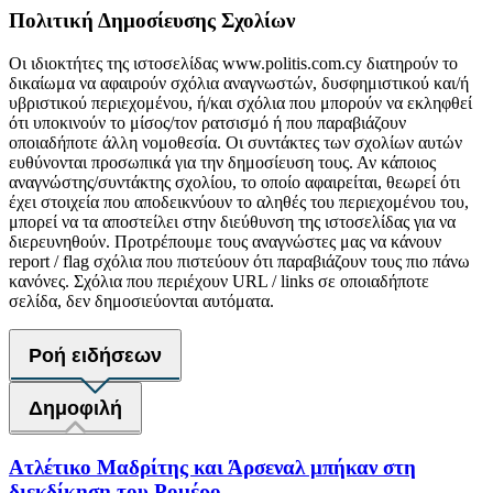
Πολιτική Δημοσίευσης Σχολίων
Οι ιδιοκτήτες της ιστοσελίδας www.politis.com.cy διατηρούν το
δικαίωμα να αφαιρούν σχόλια αναγνωστών, δυσφημιστικού και/ή
υβριστικού περιεχομένου, ή/και σχόλια που μπορούν να εκληφθεί
ότι υποκινούν το μίσος/τον ρατσισμό ή που παραβιάζουν
οποιαδήποτε άλλη νομοθεσία. Οι συντάκτες των σχολίων αυτών
ευθύνονται προσωπικά για την δημοσίευση τους. Αν κάποιος
αναγνώστης/συντάκτης σχολίου, το οποίο αφαιρείται, θεωρεί ότι
έχει στοιχεία που αποδεικνύουν το αληθές του περιεχομένου του,
μπορεί να τα αποστείλει στην διεύθυνση της ιστοσελίδας για να
διερευνηθούν. Προτρέπουμε τους αναγνώστες μας να κάνουν
report / flag σχόλια που πιστεύουν ότι παραβιάζουν τους πιο πάνω
κανόνες. Σχόλια που περιέχουν URL / links σε οποιαδήποτε
σελίδα, δεν δημοσιεύονται αυτόματα.
Ροή ειδήσεων
Δημοφιλή
Ατλέτικο Μαδρίτης και Άρσεναλ μπήκαν στη
διεκδίκηση του Ρομέρο