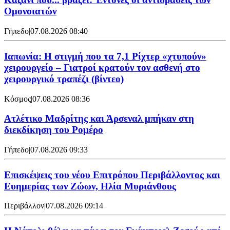
Ομονοιατών
Γήπεδο
|
07.08.2026 08:40
Ιαπωνία: Η στιγμή που τα 7,1 Ρίχτερ «χτυπούν»
χειρουργείο – Γιατροί κρατούν τον ασθενή στο
χειρουργικό τραπέζι (βίντεο)
Κόσμος
|
07.08.2026 08:36
Ατλέτικο Μαδρίτης και Άρσεναλ μπήκαν στη
διεκδίκηση του Ρομέρο
Γήπεδο
|
07.08.2026 09:33
Επισκέψεις του νέου Επιτρόπου Περιβάλλοντος και
Ευημερίας των Ζώων, Ηλία Μυριάνθους
Περιβάλλον
|
07.08.2026 09:14