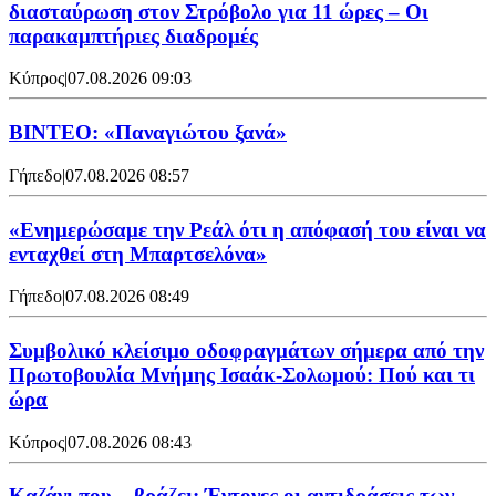
διασταύρωση στον Στρόβολο για 11 ώρες – Οι
παρακαμπτήριες διαδρομές
Κύπρος
|
07.08.2026 09:03
ΒΙΝΤΕΟ: «Παναγιώτου ξανά»
Γήπεδο
|
07.08.2026 08:57
«Ενημερώσαμε την Ρεάλ ότι η απόφασή του είναι να
ενταχθεί στη Μπαρτσελόνα»
Γήπεδο
|
07.08.2026 08:49
Συμβολικό κλείσιμο οδοφραγμάτων σήμερα από την
Πρωτοβουλία Μνήμης Ισαάκ-Σολωμού: Πού και τι
ώρα
Κύπρος
|
07.08.2026 08:43
Καζάνι που... βράζει: Έντονες οι αντιδράσεις των