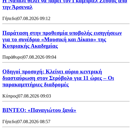
Η Νάπολι θέλει να πάρει τον Γκάμπριελ Ζεσούς από
την Άρσεναλ
Γήπεδο
|
07.08.2026 09:12
Παράταση στην προθεσμία υποβολής εισηγήσεων
για το συνέδριο «Μουσική και Δίκαιο» της
Κυπριακής Ακαδημίας
Παράθυρο
|
07.08.2026 09:04
Οδηγοί προσοχή: Κλείνει αύριο κεντρική
διασταύρωση στον Στρόβολο για 11 ώρες – Οι
παρακαμπτήριες διαδρομές
Κύπρος
|
07.08.2026 09:03
ΒΙΝΤΕΟ: «Παναγιώτου ξανά»
Γήπεδο
|
07.08.2026 08:57