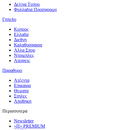
Δελτια Τυπου
Φυλλαδια Προσφορων
Γηπεδο
Κυπρος
Ελλαδα
Διεθνη
Καλαθοσφαιρα
Αλλα Σπορ
Ντριμπλες
Αποψεις
Παραθυρο
Ατζεντα
Επικαιρα
Θεματα
Στηλες
Αποθηκη
Περισσοτερα
Newsletter
«Π» PREMIUM