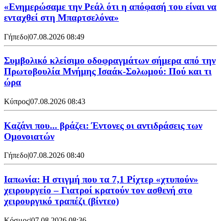
«Ενημερώσαμε την Ρεάλ ότι η απόφασή του είναι να
ενταχθεί στη Μπαρτσελόνα»
Γήπεδο
|
07.08.2026 08:49
Συμβολικό κλείσιμο οδοφραγμάτων σήμερα από την
Πρωτοβουλία Μνήμης Ισαάκ-Σολωμού: Πού και τι
ώρα
Κύπρος
|
07.08.2026 08:43
Καζάνι που... βράζει: Έντονες οι αντιδράσεις των
Ομονοιατών
Γήπεδο
|
07.08.2026 08:40
Ιαπωνία: Η στιγμή που τα 7,1 Ρίχτερ «χτυπούν»
χειρουργείο – Γιατροί κρατούν τον ασθενή στο
χειρουργικό τραπέζι (βίντεο)
Κόσμος
|
07.08.2026 08:36