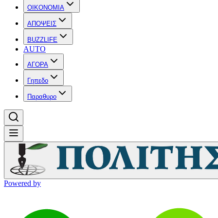
OIKONOMIA
ΑΠΟΨΕΙΣ
BUZZLIFE
AUTO
ΑΓΟΡΑ
Γηπεδο
Παραθυρο
Powered by