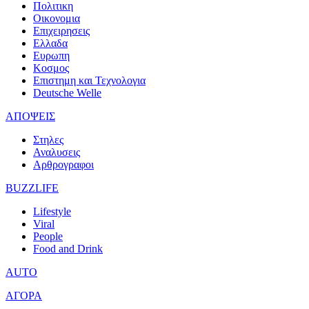
Πολιτικη
Οικονομια
Επιχειρησεις
Ελλαδα
Ευρωπη
Κοσμος
Επιστημη και Τεχνολογια
Deutsche Welle
ΑΠΟΨΕΙΣ
Στηλες
Αναλυσεις
Αρθρογραφοι
BUZZLIFE
Lifestyle
Viral
People
Food and Drink
AUTO
ΑΓΟΡΑ