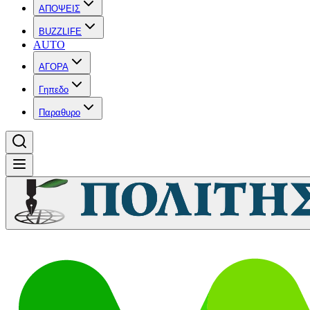
ΑΠΟΨΕΙΣ
BUZZLIFE
AUTO
ΑΓΟΡΑ
Γηπεδο
Παραθυρο