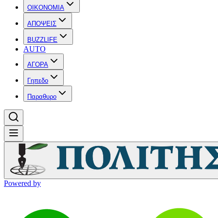
OIKONOMIA
ΑΠΟΨΕΙΣ
BUZZLIFE
AUTO
ΑΓΟΡΑ
Γηπεδο
Παραθυρο
Powered by