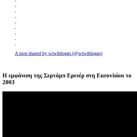
A post shared by wiwibloggs (@wiwibloggs)
Η εμφάνιση της Σερτάμπ Ερενέρ στη Eurovision το
2003