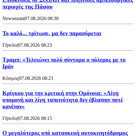
περιοχές της Πάφου
Newsroom
|
07.08.2026 08:30
Το καλό... τρίτωσε, μα δεν παρασύρεται
Γήπεδο
|
07.08.2026 08:23
Τραμπ: «Τελειώνει πολύ σύντομα ο πόλεμος με το
Ιράν
Κόσμος
|
07.08.2026 08:23
Κρίγκου για την κριτική στην Ομόνοια: «Λίγη
υπομονή και λίγη ταπεινότητα δεν έβλαψαν ποτέ
κανέναν»
Γήπεδο
|
07.08.2026 08:15
Ο μεγαλύτερος υπό κατασκευή αυτοκινητόδρομος