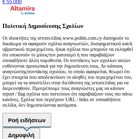
€ 55,000
Πολιτική Δημοσίευσης Σχολίων
Οι ιδιοκτήτες της ιστοσελίδας www.politis.com.cy διατηρούν το
δικαίωμα να αφαιρούν σχόλια αναγνωστών, δυσφημιστικού και/ή
υβριστικού περιεχομένου, ή/και σχόλια που μπορούν να εκληφθεί
ότι υποκινούν το μίσος/τον ρατσισμό ή που παραβιάζουν
οποιαδήποτε άλλη νομοθεσία. Οι συντάκτες των σχολίων αυτών
ευθύνονται προσωπικά για την δημοσίευση τους. Αν κάποιος
αναγνώστης/συντάκτης σχολίου, το οποίο αφαιρείται, θεωρεί ότι
έχει στοιχεία που αποδεικνύουν το αληθές του περιεχομένου του,
μπορεί να τα αποστείλει στην διεύθυνση της ιστοσελίδας για να
διερευνηθούν. Προτρέπουμε τους αναγνώστες μας να κάνουν
report / flag σχόλια που πιστεύουν ότι παραβιάζουν τους πιο πάνω
κανόνες. Σχόλια που περιέχουν URL / links σε οποιαδήποτε
σελίδα, δεν δημοσιεύονται αυτόματα.
Ροή ειδήσεων
Δημοφιλή