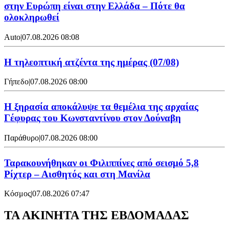
στην Ευρώπη είναι στην Ελλάδα – Πότε θα
ολοκληρωθεί
Auto
|
07.08.2026 08:08
Η τηλεοπτική ατζέντα της ημέρας (07/08)
Γήπεδο
|
07.08.2026 08:00
Η ξηρασία αποκάλυψε τα θεμέλια της αρχαίας
Γέφυρας του Κωνσταντίνου στον Δούναβη
Παράθυρο
|
07.08.2026 08:00
Ταρακουνήθηκαν οι Φιλιππίνες από σεισμό 5,8
Ρίχτερ – Αισθητός και στη Μανίλα
Κόσμος
|
07.08.2026 07:47
ΤΑ ΑΚΙΝΗΤΑ ΤΗΣ ΕΒΔΟΜΑΔΑΣ