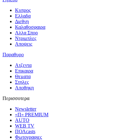
Κυπρος
Ελλαδα
Διεθνη
Καλαθοσφαιρα
Αλλα Σπορ
Ντριμπλες
Αποψεις
Παραθυρο
Ατζεντα
Επικαιρα
Θεματα
Στηλες
Αποθηκη
Περισσοτερα
Newsletter
«Π» PREMIUM
AUTO
WEB TV
ΠΟΛcasts
Φωτογραφιες