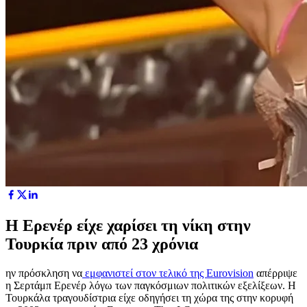
Η Ερενέρ είχε χαρίσει τη νίκη στην
Τουρκία πριν από 23 χρόνια
ην πρόσκληση να
εμφανιστεί στον τελικό της Eurovision
απέρριψε
η Σερτάμπ Ερενέρ λόγω των παγκόσμιων πολιτικών εξελίξεων. Η
Τουρκάλα τραγουδίστρια είχε οδηγήσει τη χώρα της στην κορυφή