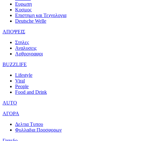
Ευρωπη
Κοσμος
Επιστημη και Τεχνολογια
Deutsche Welle
ΑΠΟΨΕΙΣ
Στηλες
Αναλυσεις
Αρθρογραφοι
BUZZLIFE
Lifestyle
Viral
People
Food and Drink
AUTO
ΑΓΟΡΑ
Δελτια Τυπου
Φυλλαδια Προσφορων
Γηπεδο