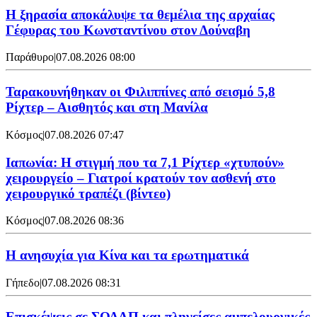
Η ξηρασία αποκάλυψε τα θεμέλια της αρχαίας
Γέφυρας του Κωνσταντίνου στον Δούναβη
Παράθυρο
|
07.08.2026 08:00
Ταρακουνήθηκαν οι Φιλιππίνες από σεισμό 5,8
Ρίχτερ – Αισθητός και στη Μανίλα
Κόσμος
|
07.08.2026 07:47
Ιαπωνία: Η στιγμή που τα 7,1 Ρίχτερ «χτυπούν»
χειρουργείο – Γιατροί κρατούν τον ασθενή στο
χειρουργικό τραπέζι (βίντεο)
Κόσμος
|
07.08.2026 08:36
Η ανησυχία για Κίνα και τα ερωτηματικά
Γήπεδο
|
07.08.2026 08:31
Επισκέψεις σε ΣΟΔΑΠ και πληγείσες αμπελουργικές