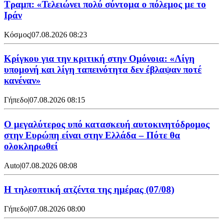
Τραμπ: «Τελειώνει πολύ σύντομα ο πόλεμος με το
Ιράν
Κόσμος
|
07.08.2026 08:23
Κρίγκου για την κριτική στην Ομόνοια: «Λίγη
υπομονή και λίγη ταπεινότητα δεν έβλαψαν ποτέ
κανέναν»
Γήπεδο
|
07.08.2026 08:15
Ο μεγαλύτερος υπό κατασκευή αυτοκινητόδρομος
στην Ευρώπη είναι στην Ελλάδα – Πότε θα
ολοκληρωθεί
Auto
|
07.08.2026 08:08
Η τηλεοπτική ατζέντα της ημέρας (07/08)
Γήπεδο
|
07.08.2026 08:00