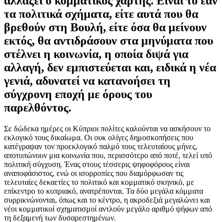
αλλάξει ο κομματικός χάρτης. Είναι το εάν
τα πολιτικά σχήματα, είτε αυτά που θα
βρεθούν στη Βουλή, είτε όσα θα μείνουν
εκτός, θα αντιδράσουν στα μηνύματα που
στέλνει η κοινωνία, η οποία διψά για
αλλαγή, δεν εμπιστεύεται και, ειδικά η νέα
γενιά, αδυνατεί να κατανοήσει τη
σύγχρονη εποχή με όρους του
παρελθόντος.
Σε δώδεκα ημέρες οι Κύπριοι πολίτες καλούνται να ασκήσουν το
εκλογικό τους δικαίωμα. Οι ουκ ολίγες δημοσκοπήσεις που
κατέγραψαν τον προεκλογικό παλμό τους τελευταίους μήνες,
αποτυπώνουν μια κοινωνία που, περισσότερο από ποτέ, τελεί υπό
πολιτική σύγχυση. Ένας στους τέσσερις ψηφοφόρους είναι
αναποφάσιστος, ενώ οι ισορροπίες που διαμόρφωσαν τις
τελευταίες δεκαετίες το πολιτικό και κομματικό σκηνικό, με
επίκεντρο το κυπριακό, ανατρέπονται. Τα δύο μεγάλα κόμματα
συρρικνώνονται, όπως και το κέντρο, η ακροδεξιά μεγαλώνει και
νέοι κομματικοί σχηματισμοί αντλούν μεγάλο αριθμό ψήφων από
τη δεξαμενή των δυσαρεστημένων.