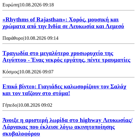
Ευρώπη
|
10.08.2026 09:18
«Rhythms of Rajasthan»: Χορός, μουσική και
χρώματα από την Ινδία σε Λευκωσία και Λεμεσό
Παράθυρο
|
10.08.2026 09:14
Τραγωδία στο μεγαλύτερο χρυσωρυχείο της
Αιγύπτου - Ένας νεκρός εργάτης, πέντε τραυματίες
Κόσμος
|
10.08.2026 09:07
Επικό βίντεο: Γιαγιάδες καλωσορίζουν τον Σαλάχ
και τον ταΐζουν στο στόμα!
Γήπεδο
|
10.08.2026 09:02
Άνοιξε η αριστερή λωρίδα στο highway Λευκωσίας/
Λάρνακας που έκλεισε λόγω ακινητοποίησης
σκυβαλοφόρου