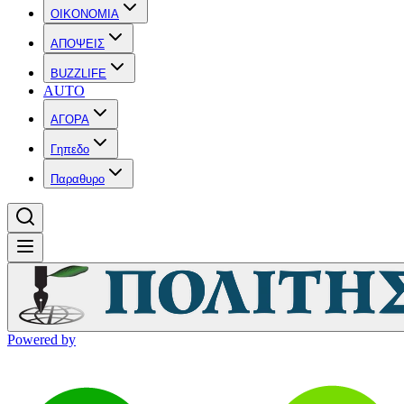
OIKONOMIA
ΑΠΟΨΕΙΣ
BUZZLIFE
AUTO
ΑΓΟΡΑ
Γηπεδο
Παραθυρο
Powered by