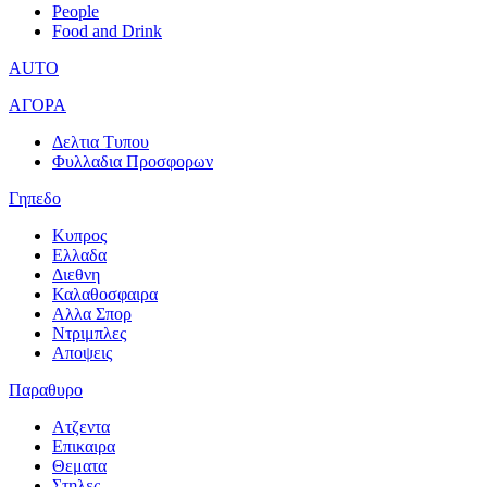
People
Food and Drink
AUTO
ΑΓΟΡΑ
Δελτια Τυπου
Φυλλαδια Προσφορων
Γηπεδο
Κυπρος
Ελλαδα
Διεθνη
Καλαθοσφαιρα
Αλλα Σπορ
Ντριμπλες
Αποψεις
Παραθυρο
Ατζεντα
Επικαιρα
Θεματα
Στηλες