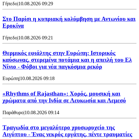
Γήπεδο
|
10.08.2026 09:29
Στο Παρίσι η κυπριακή κολύμβηση με Αντωνίου και
Εροκίνα
Γήπεδο
|
10.08.2026 09:21
Θερμικός εφιάλτης στην Ευρώπη: Ιστορικός
καύσωνας, στερεμένα ποτάμια και η απειλή του Ελ
Νίνιο - Φόβοι για νέα παγκόσμια ρεκόρ
Ευρώπη
|
10.08.2026 09:18
«Rhythms of Rajasthan»: Χορός, μουσική και
χρώματα από την Ινδία σε Λευκωσία και Λεμεσό
Παράθυρο
|
10.08.2026 09:14
Τραγωδία στο μεγαλύτερο χρυσωρυχείο της
Αιγύπτου - Ένας νεκρός εργάτης, πέντε τραυματίες