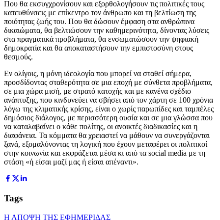
Που θα εκσυγχρονίσουν και εξορθολογήσουν τις πολιτικές τους
κατευθύνσεις με επίκεντρο τον άνθρωπο και τη βελτίωση της
ποιότητας ζωής του. Που θα δώσουν έμφαση στα ανθρώπινα
δικαιώματα, θα βελτιώσουν την καθημερινότητα, δίνοντας λύσεις
στα πραγματικά προβλήματα, θα ενσωματώσουν την ψηφιακή
δημοκρατία και θα αποκαταστήσουν την εμπιστοσύνη στους
θεσμούς.
Εν ολίγοις, η μόνη ιδεολογία που μπορεί να σταθεί σήμερα,
προσδίδοντας σταθερότητα σε μια εποχή με σύνθετα προβλήματα,
σε μια χώρα μισή, με στρατό κατοχής και με κανένα σχέδιο
ανάπτυξης, που κινδυνεύει να σβήσει από τον χάρτη σε 100 χρόνια
λόγω της κλιματικής κρίσης, είναι ο χωρίς παρωπίδες και ταμπέλες
δημόσιος διάλογος, με περισσότερη ουσία και σε μια γλώσσα που
να καταλαβαίνει ο κάθε πολίτης, οι ανοικτές διαδικασίες και η
διαφάνεια. Τα κόμματα θα χρειαστεί να μάθουν να συνεργάζονται
ξανά, εξομαλύνοντας τη λογική που έχουν μεταφέρει οι πολιτικοί
στην κοινωνία και εκφράζεται μέσα κι από τα social media με τη
στάση «ή είσαι μαζί μας ή είσαι απέναντι».
Tags
Η ΑΠΟΨΗ ΤΗΣ ΕΦΗΜΕΡΙΔΑΣ