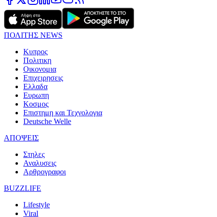
ΠΟΛΙΤΗΣ NEWS
Κυπρος
Πολιτικη
Οικονομια
Επιχειρησεις
Ελλαδα
Ευρωπη
Κοσμος
Επιστημη και Τεχνολογια
Deutsche Welle
ΑΠΟΨΕΙΣ
Στηλες
Αναλυσεις
Αρθρογραφοι
BUZZLIFE
Lifestyle
Viral