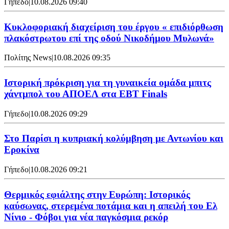
Γήπεδο
|
10.08.2026 09:40
Κυκλοφοριακή διαχείριση του έργου « επιδιόρθωση
πλακόστρωτου επί της οδού Νικοδήμου Μυλωνά»
Πολίτης News
|
10.08.2026 09:35
Ιστορική πρόκριση για τη γυναικεία ομάδα μπιτς
χάντμπολ του ΑΠΟΕΛ στα EBT Finals
Γήπεδο
|
10.08.2026 09:29
Στο Παρίσι η κυπριακή κολύμβηση με Αντωνίου και
Εροκίνα
Γήπεδο
|
10.08.2026 09:21
Θερμικός εφιάλτης στην Ευρώπη: Ιστορικός
καύσωνας, στερεμένα ποτάμια και η απειλή του Ελ
Νίνιο - Φόβοι για νέα παγκόσμια ρεκόρ