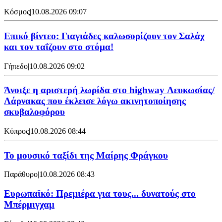
Κόσμος
|
10.08.2026 09:07
Επικό βίντεο: Γιαγιάδες καλωσορίζουν τον Σαλάχ
και τον ταΐζουν στο στόμα!
Γήπεδο
|
10.08.2026 09:02
Άνοιξε η αριστερή λωρίδα στο highway Λευκωσίας/
Λάρνακας που έκλεισε λόγω ακινητοποίησης
σκυβαλοφόρου
Κύπρος
|
10.08.2026 08:44
Το μουσικό ταξίδι της Μαίρης Φράγκου
Παράθυρο
|
10.08.2026 08:43
Ευρωπαϊκό: Πρεμιέρα για τους... δυνατούς στο
Μπέρμιγχαμ