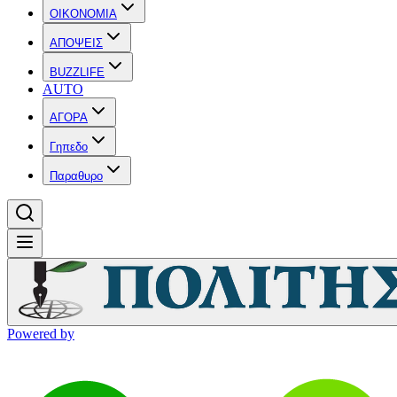
OIKONOMIA
ΑΠΟΨΕΙΣ
BUZZLIFE
AUTO
ΑΓΟΡΑ
Γηπεδο
Παραθυρο
Powered by