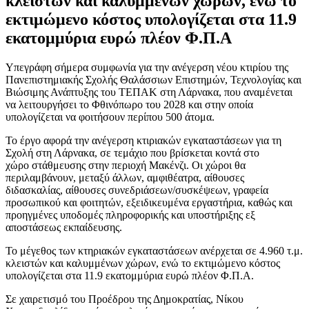
κλειστών και καλυμμένων χώρων, ενώ το
εκτιμώμενο κόστος υπολογίζεται στα 11.9
εκατομμύρια ευρώ πλέον Φ.Π.Α
Yπεγράφη σήμερα συμφωνία για την ανέγερση νέου κτιρίου της
Πανεπιστημιακής Σχολής Θαλάσσιων Επιστημών, Τεχνολογίας και
Βιώσιμης Ανάπτυξης του ΤΕΠΑΚ στη Λάρνακα, που αναμένεται
να λειτουργήσει το Φθινόπωρο του 2028 και στην οποία
υπολογίζεται να φοιτήσουν περίπου 500 άτομα.
Το έργο αφορά την ανέγερση κτιριακών εγκαταστάσεων για τη
Σχολή στη Λάρνακα, σε τεμάχιο που βρίσκεται κοντά στο
χώρο στάθμευσης στην περιοχή Μακένζι. Οι χώροι θα
περιλαμβάνουν, μεταξύ άλλων, αμφιθέατρα, αίθουσες
διδασκαλίας, αίθουσες συνεδριάσεων/συσκέψεων, γραφεία
προσωπικού και φοιτητών, εξειδικευμένα εργαστήρια, καθώς και
προηγμένες υποδομές πληροφορικής και υποστήριξης εξ
αποστάσεως εκπαίδευσης.
Το μέγεθος των κτηριακών εγκαταστάσεων ανέρχεται σε 4.960 τ.μ.
κλειστών και καλυμμένων χώρων, ενώ το εκτιμώμενο κόστος
υπολογίζεται στα 11.9 εκατομμύρια ευρώ πλέον Φ.Π.Α.
Σε χαιρετισμό του Προέδρου της Δημοκρατίας, Νίκου