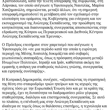
Χριστοδουλίδη, κατά την τελετή υπογραφής της συμφωνίας, στη
Λάρνακα, τον οποίο ανέγνωσε η Υφυπουργός Ναυτιλίας, Μαρίνα
Χατζημανώλη, σημειώνεται, μεταξύ άλλων, ότι «η σημερινή
υπογραφή,σηματοδοτεί τη μετάβαση από τον σχεδιασμό στην
υλοποίηση του οράματος της Κυβέρνησης για ενίσχυση και τον
εκσυγχρονισμό της Ανώτερης Εκπαίδευσης, την προώθηση της
κινητικότητας και διασυνοριακής συνεργασίας αποσκοπώντας στην
εδραίωση της Κύπρου ως Περιφερειακού και Διεθνούς Κέντρου
Ανώτερης Εκπαίδευσης και Έρευνας».
Ο Πρόεδρος επεσήμανε στον χαιρετισμό που ανέγνωσε η
Υφυπουργός ότι «σε μια περίοδο κατά την οποία η ευρύτερη
περιοχή της Μέσης Ανατολής δοκιμάζεται από σοβαρές
γεωπολιτικές αναταράξεις, όπως η πρόσφατη σύγκρουση μεταξύ
Ηνωμένων Πολιτειών, Ισραήλ και Ιράν, καθίσταται ακόμη πιο
εμφανής η ανάγκη για σταθερούς πυλώνες γνώσης, συνεργασίας
και ειρηνικής συνύπαρξης».
Η Κυπριακή Δημοκρατία, συνέχισε, «αξιοποιώντας τη στρατηγική
της θέση στο σταυροδρόμι τριών ηπείρων και τις ισχυρές της
σχέσεις τόσο με την Ευρωπαϊκή Ένωση όσο και με τα κράτη της
περιοχής, έχει τη δυνατότητα να διαδραματίσει ρόλο γέφυρας
σταθερότητας, διαλόγου και επιστημονικής συνεργασίας. Σε αυτό
το πλαίσιο, η επένδυσή μας στην Ανώτερη Εκπαίδευση και
ιδιαίτερα σε τομείς όπως οι θαλάσσιες επιστήμες, η τεχνολογία και