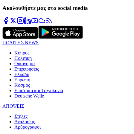
Ακολουθήστε μας στα social media
ΠΟΛΙΤΗΣ NEWS
Κυπρος
Πολιτικη
Οικονομια
Επιχειρησεις
Ελλαδα
Ευρωπη
Κοσμος
Επιστημη και Τεχνολογια
Deutsche Welle
ΑΠΟΨΕΙΣ
Στηλες
Αναλυσεις
Αρθρογραφοι