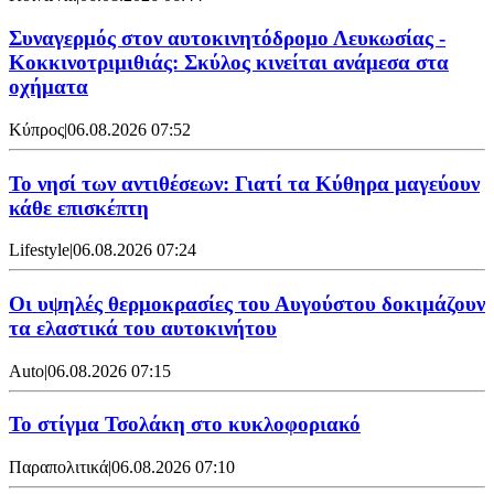
Συναγερμός στον αυτοκινητόδρομο Λευκωσίας -
Κοκκινοτριμιθιάς: Σκύλος κινείται ανάμεσα στα
οχήματα
Κύπρος
|
06.08.2026 07:52
Το νησί των αντιθέσεων: Γιατί τα Κύθηρα μαγεύουν
κάθε επισκέπτη
Lifestyle
|
06.08.2026 07:24
Οι υψηλές θερμοκρασίες του Αυγούστου δοκιμάζουν
τα ελαστικά του αυτοκινήτου
Auto
|
06.08.2026 07:15
Το στίγμα Τσολάκη στο κυκλοφοριακό
Παραπολιτικά
|
06.08.2026 07:10