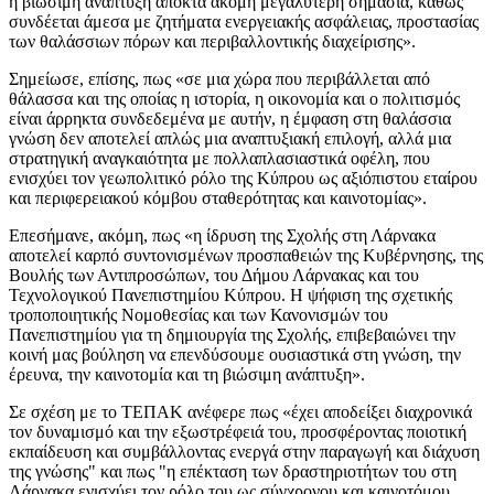
η βιώσιμη ανάπτυξη αποκτά ακόμη μεγαλύτερη σημασία, καθώς
συνδέεται άμεσα με ζητήματα ενεργειακής ασφάλειας, προστασίας
των θαλάσσιων πόρων και περιβαλλοντικής διαχείρισης».
Σημείωσε, επίσης, πως «σε μια χώρα που περιβάλλεται από
θάλασσα και της οποίας η ιστορία, η οικονομία και ο πολιτισμός
είναι άρρηκτα συνδεδεμένα με αυτήν, η έμφαση στη θαλάσσια
γνώση δεν αποτελεί απλώς μια αναπτυξιακή επιλογή, αλλά μια
στρατηγική αναγκαιότητα με πολλαπλασιαστικά οφέλη, που
ενισχύει τον γεωπολιτικό ρόλο της Κύπρου ως αξιόπιστου εταίρου
και περιφερειακού κόμβου σταθερότητας και καινοτομίας».
Επεσήμανε, ακόμη, πως «η ίδρυση της Σχολής στη Λάρνακα
αποτελεί καρπό συντονισμένων προσπαθειών της Κυβέρνησης, της
Βουλής των Αντιπροσώπων, του Δήμου Λάρνακας και του
Τεχνολογικού Πανεπιστημίου Κύπρου. Η ψήφιση της σχετικής
τροποποιητικής Νομοθεσίας και των Κανονισμών του
Πανεπιστημίου για τη δημιουργία της Σχολής, επιβεβαιώνει την
κοινή μας βούληση να επενδύσουμε ουσιαστικά στη γνώση, την
έρευνα, την καινοτομία και τη βιώσιμη ανάπτυξη».
Σε σχέση με το ΤΕΠΑΚ ανέφερε πως «έχει αποδείξει διαχρονικά
τον δυναμισμό και την εξωστρέφειά του, προσφέροντας ποιοτική
εκπαίδευση και συμβάλλοντας ενεργά στην παραγωγή και διάχυση
της γνώσης" και πως "η επέκταση των δραστηριοτήτων του στη
Λάρνακα ενισχύει τον ρόλο του ως σύγχρονου και καινοτόμου