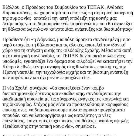
Εξάλλου, ο Πρόεδρος του Συμβουλίου του ΤΕΠΑΚ ,Ανδρέας
Καρακατσάνης, σε χαιρετισμό του είπε πως «η σημερινή υπογραφή
της συμφωνίας αποτελεί την απτή απόδειξη της κοινής μας
δέσμευσης για τη δημιουργία ενός φορέα γνώσης που θα αναδείξει
τη θάλασσα ως πυλώνα καινοτομίας, ανάπτυξης και βιωσιμότητας».
Πρόσθεσε ότι «η Λάρνακα, μια πόλη άρρηκτα συνδεδεμένη με το
υγρό στοιχείο, τη θάλασσα και τις αλυκές, αποτελεί τον ιδανικό
χώρο για τη στέγαση αυτής της φιλόδοξης Σχολής. Μέσα από αυτή
τη στρατηγική συνεργασία, το ΤΕΠΑΚ δεν αποκτά απλώς νέες
υποδομές, εγκαινιάζει ένα όραμα που φιλοδοξεί να καταστήσει την
Κύπρο διεθνές κέντρο αναφοράς στις θαλάσσιες επιστήμες, την
έξυπνη ναυτιλία, την τεχνολογία αιχμής και τη βιώσιμη ανάπτυξη
των παράκτιων και όχι μόνον περιοχών» είπε.
Η νέα Σχολή, συνέχισε, «θα αποτελέσει έναν κόμβο
διεπιστημονικής έρευνας και εκπαίδευσης, συνδυάζοντας την
ακαδημαϊκή αριστεία με τις σύγχρονες ανάγκες της κοινωνίας και
της οικονομίας. Στόχος μας είναι να προσελκύσουμε κορυφαίους
επιστήμονες, να δημιουργήσουμε πρωτοποριακά προγράμματα
σπουδών και να λειτουργήσουμε ως καταλύτης για νέες
επενδύσεις, καινοτόμες επιχειρήσεις και θέσεις εργασίας υψηλής
εξειδίκευσης στην τοπική κοινωνία», σημείωσε.