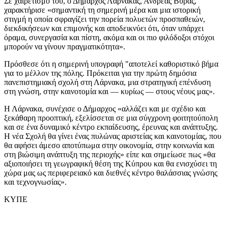
Σε χαιρετισμό του, ο Δήμαρχος Λάρνακας, Ανδρέας Βύρας,
χαρακτήρισε «σημαντική τη σημερινή μέρα και μια ιστορική
στιγμή η οποία σφραγίζει την πορεία πολυετών προσπαθειών,
διεκδικήσεων και επιμονής και αποδεικνύει ότι, όταν υπάρχει
όραμα, συνεργασία και πίστη, ακόμα και οι πιο φιλόδοξοι στόχοι
μπορούν να γίνουν πραγματικότητα».
Πρόσθεσε ότι η σημερινή υπογραφή "αποτελεί καθοριστικό βήμα
για το μέλλον της πόλης. Πρόκειται για την πρώτη δημόσια
πανεπιστημιακή σχολή στη Λάρνακα, μια στρατηγική επένδυση
στη γνώση, στην καινοτομία και — κυρίως — στους νέους μας».
Η Λάρνακα, συνέχισε ο Δήμαρχος «αλλάζει και με σχέδιο και
ξεκάθαρη προοπτική, εξελίσσεται σε μια σύγχρονη φοιτητούπολη
και σε ένα δυναμικό κέντρο εκπαίδευσης, έρευνας και ανάπτυξης.
Η νέα Σχολή θα γίνει ένας πυλώνας αριστείας και καινοτομίας, που
θα αφήσει άμεσο αποτύπωμα στην οικονομία, στην κοινωνία και
στη βιώσιμη ανάπτυξη της περιοχής» είπε και σημείωσε πως «θα
αξιοποιήσει τη γεωγραφική θέση της Κύπρου και θα ενισχύσει τη
χώρα μας ως περιφερειακό και διεθνές κέντρο θαλάσσιας γνώσης
και τεχνογνωσίας».
ΚΥΠΕ