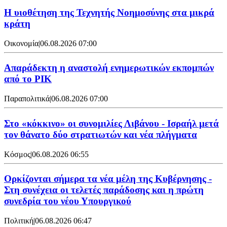
Η υιοθέτηση της Τεχνητής Νοημοσύνης στα μικρά
κράτη
Οικονομία
|
06.08.2026 07:00
Απαράδεκτη η αναστολή ενημερωτικών εκπομπών
από το ΡΙΚ
Παραπολιτικά
|
06.08.2026 07:00
Στο «κόκκινο» οι συνομιλίες Λιβάνου - Ισραήλ μετά
τον θάνατο δύο στρατιωτών και νέα πλήγματα
Κόσμος
|
06.08.2026 06:55
Ορκίζονται σήμερα τα νέα μέλη της Κυβέρνησης -
Στη συνέχεια οι τελετές παράδοσης και η πρώτη
συνεδρία του νέου Υπουργικού
Πολιτική
|
06.08.2026 06:47