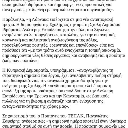
ακαδημαϊκού ιδρύματος και δημιουργεί νέες προοπτικές για
συνεργασίες με διεθνή ερευνητικά κέντρα και οργανισμούς».
Παράλληλα, «η Λάρνακα εισέρχεται σε μια νέα αναπτυξιακή
τροχιά. Η δημιουργία της Σχολής ως την πρώτη Σχολή Δημόσιου
Ιδρύματος Ανώτερης Εκπαίδευσης στην πόλη του Ζήνωνα,
αναμένεται να λειτουργήσει ως καταλύτης για την οικονομική,
κοινωνική και πολιτιστική αναζωογόνηση της πόλης,
προσελκύοντας φοιτητές, ερευνητές και επενδύσεις» είπε και
πρόσθεσε ότι «με τον τρόπο αυτό ενισχύεται η τοπική οικονομία,
δημιουργούνται νέες θέσεις εργασίας και αναβαθμίζεται η ποιότητα
ζωής των πολιτών».
Η Κυπριακή Δημοκρατία, υπογράμμισε, «αναγνωρίζοντας τη
στρατηγική σημασία του έργου, έχει αναλάβει την πλήρη στήριξή
του, διασφαλίζοντας την αναγκαία χρηματοδότηση για την
ανέγερση της Σχολής. Η επένδυση αυτή αποτελεί έμπρακτη
απόδειξη της προτεραιότητας που αποδίδουμε στην Ανώτερη
Εκπαίδευση, την Έρευνα και την Καινοτομία, ως βασικούς
πυλώνες για τη βιώσιμη ανάπτυξη και την ενίσχυση της
ανταγωνιστικότητας της χώρας μας».
Σε χαιρετισμό του, ο Πρύτανης του ΤΕΠΑΚ, Παναγιώτης
Ζαφείρης, ανέφερε πως «η σημερινή ημέρα αποτελεί έναν ιδιαίτερα
σημαντικό σταθμό σε αυτή την πορεία. Η πρόσφατη συμφωνία μας