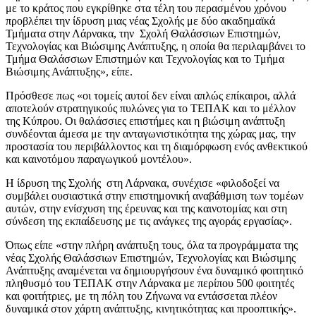
με το κράτος που εγκρίθηκε στα τέλη του περασμένου χρόνου
προβλέπει την ίδρυση μιας νέας Σχολής με δύο ακαδημαϊκά
Τμήματα στην Λάρνακα, την Σχολή Θαλάσσιων Επιστημών,
Τεχνολογίας και Βιώσιμης Ανάπτυξης, η οποία θα περιλαμβάνει το
Τμήμα Θαλάσσιων Επιστημών και Τεχνολογίας και το Τμήμα
Βιώσιμης Ανάπτυξης», είπε.
Πρόσθεσε πως «οι τομείς αυτοί δεν είναι απλώς επίκαιροι, αλλά
αποτελούν στρατηγικούς πυλώνες για το ΤΕΠΑΚ και το μέλλον
της Κύπρου. Οι θαλάσσιες επιστήμες και η βιώσιμη ανάπτυξη
συνδέονται άμεσα με την ανταγωνιστικότητα της χώρας μας, την
προστασία του περιβάλλοντος και τη διαμόρφωση ενός ανθεκτικού
και καινοτόμου παραγωγικού μοντέλου».
Η ίδρυση της Σχολής στη Λάρνακα, συνέχισε «φιλοδοξεί να
συμβάλει ουσιαστικά στην επιστημονική αναβάθμιση των τομέων
αυτών, στην ενίσχυση της έρευνας και της καινοτομίας και στη
σύνδεση της εκπαίδευσης με τις ανάγκες της αγοράς εργασίας».
Όπως είπε «στην πλήρη ανάπτυξη τους, όλα τα προγράμματα της
νέας Σχολής Θαλάσσιων Επιστημών, Τεχνολογίας και Βιώσιμης
Ανάπτυξης αναμένεται να δημιουργήσουν ένα δυναμικό φοιτητικό
πληθυσμό του ΤΕΠΑΚ στην Λάρνακα με περίπου 500 φοιτητές
και φοιτήτριες, με τη πόλη του Ζήνωνα να εντάσσεται πλέον
δυναμικά στον χάρτη ανάπτυξης, κινητικότητας και προοπτικής».